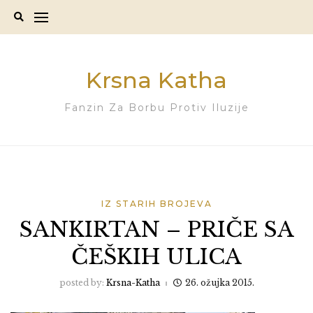
Skip
to
content
Krsna Katha
Fanzin Za Borbu Protiv Iluzije
IZ STARIH BROJEVA
SANKIRTAN – PRIČE SA
ČEŠKIH ULICA
posted by:
Krsna-Katha
26. ožujka 2015.