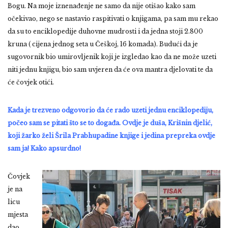
Bogu. Na moje iznenađenje ne samo da nije otišao kako sam
očekivao, nego se nastavio raspitivati o knjigama, pa sam mu rekao
da su to enciklopedije duhovne mudrosti i da jedna stoji 2.800
kruna ( cijena jednog seta u Češkoj, 16 komada). Budući da je
sugovornik bio umirovljenik koji je izgledao kao da ne može uzeti
niti jednu knjigu, bio sam uvjeren da će ova mantra djelovati te da
će čovjek otići.
Kada je trezveno odgovorio da će rado uzeti jednu enciklopediju,
počeo sam se pitati što se to događa. Ovdje je duša, Krišnin djelić,
koji žarko želi Šrila Prabhupadine knjige i jedina prepreka ovdje
sam ja! Kako apsurdno!
Čovjek
je na
licu
mjesta
dao