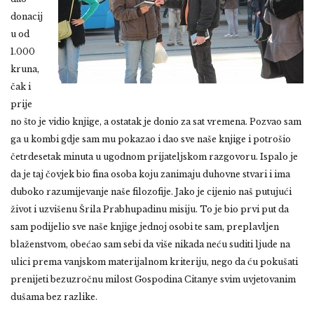
donacij
u od
1.000
kruna,
čak i
prije
no što je vidio knjige, a ostatak je donio za sat vremena. Pozvao sam
ga u kombi gdje sam mu pokazao i dao sve naše knjige i potrošio
četrdesetak minuta u ugodnom prijateljskom razgovoru. Ispalo je
da je taj čovjek bio fina osoba koju zanimaju duhovne stvari i ima
duboko razumijevanje naše filozofije. Jako je cijenio naš putujući
život i uzvišenu Šrila Prabhupadinu misiju. To je bio prvi put da
sam podijelio sve naše knjige jednoj osobi te sam, preplavljen
blaženstvom, obećao sam sebi da više nikada neću suditi ljude na
ulici prema vanjskom materijalnom kriteriju, nego da ću pokušati
prenijeti bezuzročnu milost Gospodina Citanye svim uvjetovanim
dušama bez razlike.