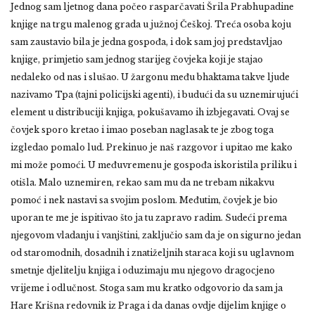
Jednog sam ljetnog dana počeo rasparčavati Šrila Prabhupadine
knjige na trgu malenog grada u južnoj Češkoj. Treća osoba koju
sam zaustavio bila je jedna gospođa, i dok sam joj predstavljao
knjige, primjetio sam jednog starijeg čovjeka koji je stajao
nedaleko od nas i slušao. U žargonu među bhaktama takve ljude
nazivamo Tpa (tajni policijski agenti), i budući da su uznemirujući
element u distribuciji knjiga, pokušavamo ih izbjegavati. Ovaj se
čovjek sporo kretao i imao poseban naglasak te je zbog toga
izgledao pomalo lud. Prekinuo je naš razgovor i upitao me kako
mi može pomoći. U međuvremenu je gospođa iskoristila priliku i
otišla. Malo uznemiren, rekao sam mu da ne trebam nikakvu
pomoć i nek nastavi sa svojim poslom. Međutim, čovjek je bio
uporan te me je ispitivao što ja tu zapravo radim. Sudeći prema
njegovom vladanju i vanjštini, zaključio sam da je on sigurno jedan
od staromodnih, dosadnih i znatiželjnih staraca koji su uglavnom
smetnje djelitelju knjiga i oduzimaju mu njegovo dragocjeno
vrijeme i odlučnost. Stoga sam mu kratko odgovorio da sam ja
Hare Krišna redovnik iz Praga i da danas ovdje dijelim knjige o