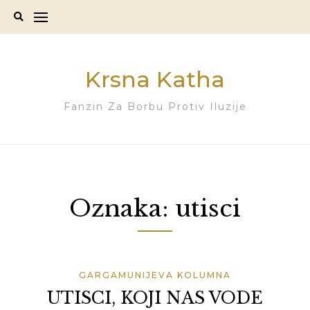
Skip
to
content
Krsna Katha
Fanzin Za Borbu Protiv Iluzije
Oznaka:
utisci
GARGAMUNIJEVA KOLUMNA
UTISCI, KOJI NAS VODE