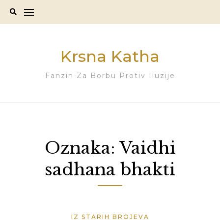
Skip
to
content
Krsna Katha
Fanzin Za Borbu Protiv Iluzije
Oznaka:
Vaidhi
sadhana bhakti
IZ STARIH BROJEVA