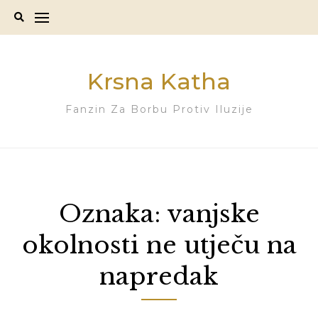
Skip
to
content
Krsna Katha
Fanzin Za Borbu Protiv Iluzije
Oznaka:
vanjske
okolnosti ne utječu na
napredak