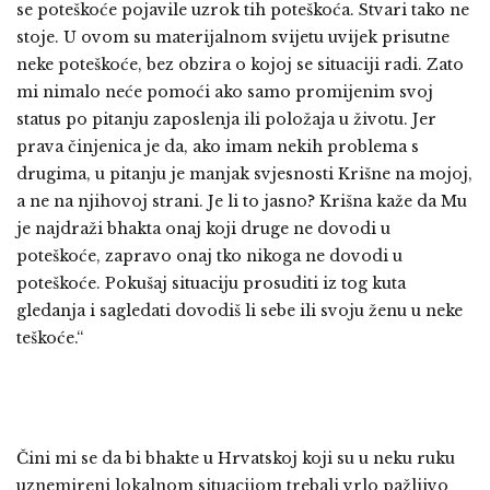
se poteškoće pojavile uzrok tih poteškoća. Stvari tako ne
stoje. U ovom su materijalnom svijetu uvijek prisutne
neke poteškoće, bez obzira o kojoj se situaciji radi. Zato
mi nimalo neće pomoći ako samo promijenim svoj
status po pitanju zaposlenja ili položaja u životu. Jer
prava činjenica je da, ako imam nekih problema s
drugima, u pitanju je manjak svjesnosti Krišne na mojoj,
a ne na njihovoj strani. Je li to jasno? Krišna kaže da Mu
je najdraži bhakta onaj koji druge ne dovodi u
poteškoće, zapravo onaj tko nikoga ne dovodi u
poteškoće. Pokušaj situaciju prosuditi iz tog kuta
gledanja i sagledati dovodiš li sebe ili svoju ženu u neke
teškoće.“
Čini mi se da bi bhakte u Hrvatskoj koji su u neku ruku
uznemireni lokalnom situacijom trebali vrlo pažljivo