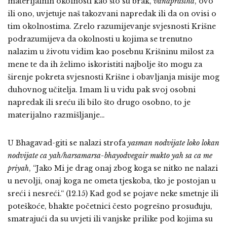
materijalnih okolnosti kao što su brak,
vanaprastha
, ovo
ili ono, uvjetuje naš takozvani napredak ili da on ovisi o
tim okolnostima. Zrelo razumijevanje svjesnosti Krišne
podrazumijeva da okolnosti u kojima se trenutno
nalazim u životu vidim kao posebnu Krišninu milost za
mene te da ih želimo iskoristiti najbolje što mogu za
širenje pokreta svjesnosti Krišne i obavljanja misije mog
duhovnog učitelja. Imam li u vidu pak svoj osobni
napredak ili sreću ili bilo što drugo osobno, to je
materijalno razmišljanje…
U Bhagavad-giti se nalazi strofa
yasman nodvijate loko lokan
nodvijate ca yah/harsamarsa-bhayodvegair mukto yah sa ca me
priyah
, “Jako Mi je drag onaj zbog koga se nitko ne nalazi
u nevolji, onaj koga ne ometa tjeskoba, tko je postojan u
sreći i nesreći.“ (12.15) Kad god se pojave neke smetnje ili
poteškoće, bhakte početnici često pogrešno prosuđuju,
smatrajući da su uvjeti ili vanjske prilike pod kojima su