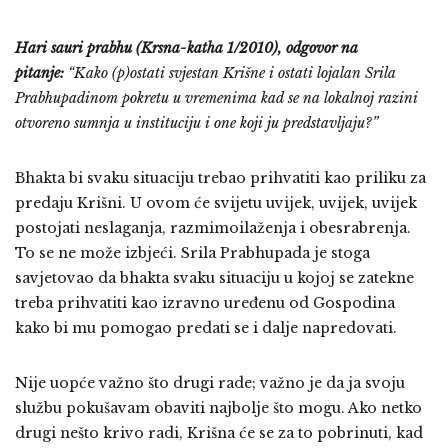
Hari sauri prabhu (Krsna-katha 1/2010),
odgovor na
pitanje
:
“Kako (p)ostati svjestan Krišne i ostati lojalan Srila
Prabhupadinom pokretu u vremenima kad se na lokalnoj razini
otvoreno sumnja u instituciju i one koji ju predstavljaju?”
Bhakta bi svaku situaciju trebao prihvatiti kao priliku za
predaju Krišni. U ovom će svijetu uvijek, uvijek, uvijek
postojati neslaganja, razmimoilaženja i obesrabrenja.
To se ne može izbjeći. Srila Prabhupada je stoga
savjetovao da bhakta svaku situaciju u kojoj se zatekne
treba prihvatiti kao izravno uređenu od Gospodina
kako bi mu pomogao predati se i dalje napredovati.
Nije uopće važno što drugi rade; važno je da ja svoju
službu pokušavam obaviti najbolje što mogu. Ako netko
drugi nešto krivo radi, Krišna će se za to pobrinuti, kad