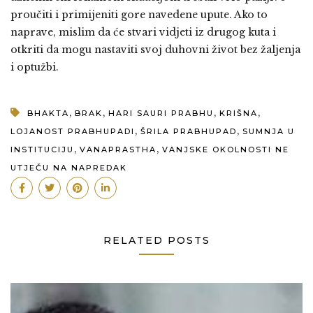
proučiti i primijeniti gore navedene upute. Ako to
naprave, mislim da će stvari vidjeti iz drugog kuta i
otkriti da mogu nastaviti svoj duhovni život bez žaljenja
i optužbi.
,
,
,
,
BHAKTA
BRAK
HARI SAURI PRABHU
KRIŠNA
,
,
LOJANOST PRABHUPADI
ŠRILA PRABHUPAD
SUMNJA U
,
,
INSTITUCIJU
VANAPRASTHA
VANJSKE OKOLNOSTI NE
UTJEČU NA NAPREDAK
RELATED POSTS