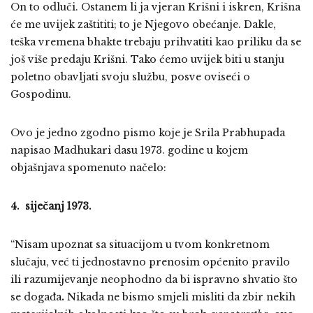
On to odluči. Ostanem li ja vjeran Krišni i iskren, Krišna
će me uvijek zaštititi; to je Njegovo obećanje. Dakle,
teška vremena bhakte trebaju prihvatiti kao priliku da se
još više predaju Krišni. Tako ćemo uvijek biti u stanju
poletno obavljati svoju službu, posve oviseći o
Gospodinu.
Ovo je jedno zgodno pismo koje je Srila Prabhupada
napisao Madhukari dasu 1973. godine u kojem
objašnjava spomenuto načelo:
4. siječanj 1973.
“Nisam upoznat sa situacijom u tvom konkretnom
slučaju, već ti jednostavno prenosim općenito pravilo
ili razumijevanje neophodno da bi ispravno shvatio što
se događa
.
Nikada ne bismo smjeli misliti da zbir nekih