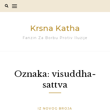
Skip
to
content
Krsna Katha
Fanzin Za Borbu Protiv Iluzije
Oznaka:
visuddha-
sattva
IZ NOVOG BROJA