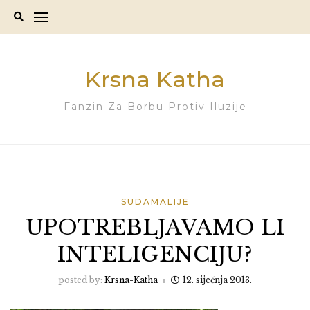
Skip
to
content
Krsna Katha
Fanzin Za Borbu Protiv Iluzije
SUDAMALIJE
UPOTREBLJAVAMO LI
INTELIGENCIJU?
posted by:
Krsna-Katha
12. siječnja 2013.