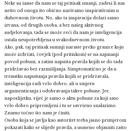
Neke su šanse da nam se taj pritisak smanji, zadesi li nas
nešto od onoga što obično nazivamo inspirativnim u
duhovnom životu. No, ako ta inspiracija dolazi samo
izvana, od drugih osoba, a bez našeg aktivnog
sudjelovanja, tada se može reći da nam je inteligencija
ostala neupotrebljena u svakodnevnom životu.
Ako, pak, taj pritisak sumnji naraste preko granice koju
može izdržati, čovjek (pod pritiskom) se na najmanji
povod pobuni, a zatim napušta pravila kojih se do tada
pridržavao bez razmišljanja. Simptomatično je da u
trenutku napuštanja pravila kojih se pridržavala,
inteligencija radi vrlo dobro, ali u smjeru
argumentiranja i odobravanja takve pobune. Jer,
naposlijetku, riječ je samo o aktu pobune za koji smo
vrlo dobro pripremljeni i tu se savršeno snalazimo.
Znamo točno što nam je činiti.
Osoba koja se javlja kao autoritet treba jasno primjerom
pokazati kako se slijede pravila, a usmeno objasniti zašto