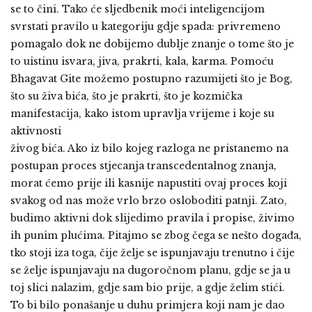
se to čini. Tako će sljedbenik moći inteligencijom
svrstati pravilo u kategoriju gdje spada: privremeno
pomagalo dok ne dobijemo dublje znanje o tome što je
to uistinu isvara, jiva, prakrti, kala, karma. Pomoću
Bhagavat Gite možemo postupno razumijeti što je Bog,
što su živa bića, što je prakrti, što je kozmička
manifestacija, kako istom upravlja vrijeme i koje su
aktivnosti
živog bića. Ako iz bilo kojeg razloga ne pristanemo na
postupan proces stjecanja transcedentalnog znanja,
morat ćemo prije ili kasnije napustiti ovaj proces koji
svakog od nas može vrlo brzo osloboditi patnji. Zato,
budimo aktivni dok slijedimo pravila i propise, živimo
ih punim plućima. Pitajmo se zbog čega se nešto događa,
tko stoji iza toga, čije želje se ispunjavaju trenutno i čije
se želje ispunjavaju na dugoročnom planu, gdje se ja u
toj slici nalazim, gdje sam bio prije, a gdje želim stići.
To bi bilo ponašanje u duhu primjera koji nam je dao