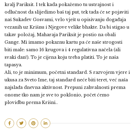
kralj Pariksit. I tek kada pokažemo tu ustrajnost i
odlučnost da slijedimo baš taj put, tek tada će se pojaviti
naš Sukadev Gosvami, vrlo vješt u opisivanju događaja
vezanih uz Krišnu i Njegove velike bhakte. Da bi stigao u
takav položaj, Maharaja Pariksit je postio na obali
Gange. Mi imamo pokaznu kartu pa će naše strogosti
biti male: samo 16 krugova i 4 regulativna načela (ali
svaki dan!). To je cijena koju treba platiti. To je naša
tapasya.
Ali, to je minimum, početni standard. S razvojem vjere i
ukusa za Sveto Ime, taj standard neće biti teret, već naša
najslađa dnevna aktivnost. Prepuni zahvalnosti prema
onome tko nam je sve to poklonio, počet ćemo
plovidbu prema Krišni..