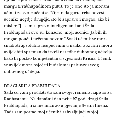
margu (Prabhupadinom putu). To je ono što ja moram
učiniti za svoje učenike. Nije to da guru treba odvesti
učenike negdje drugdje, što bi zapravo i mogao, ako bi
mislio: “Ja sam zapravo inteligentan kao i Šrila
Prabhupada i ovo su, konačno, moji učenici. Ja bih ih
mogao poučiti nečemu novom.” Svaki učenik se mora
smatrati apsolutno neupućenim u nauku o Krišni i mora
uvijek biti spreman da izvrši naredbe duhovnog učitelja
kako bi postao kompetentan u svjesnosti Krišna. Učenik
se uvijek mora osjećati budalom u prisustvu svog
duhovnog učitelja.
DRAGI SRILA PRABHUPADA
Sada ću vam pročitati što sam svojevremeno napisao za
Radhastami: “Na današnji dan prije 27 god, dragi Šrila
Prabhupada, ti si me inicirao u pjevanje Svetih Imena.
Tada sam postao tvoj učenik i zahvaljujući tvojoj