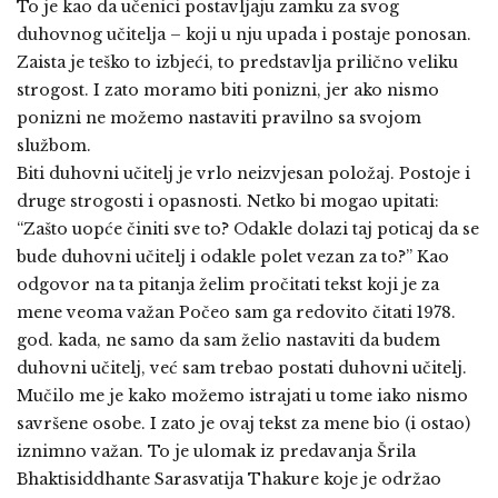
To je kao da učenici postavljaju zamku za svog
duhovnog učitelja – koji u nju upada i postaje ponosan.
Zaista je teško to izbjeći, to predstavlja prilično veliku
strogost. I zato moramo biti ponizni, jer ako nismo
ponizni ne možemo nastaviti pravilno sa svojom
službom.
Biti duhovni učitelj je vrlo neizvjesan položaj. Postoje i
druge strogosti i opasnosti. Netko bi mogao upitati:
“Zašto uopće činiti sve to? Odakle dolazi taj poticaj da se
bude duhovni učitelj i odakle polet vezan za to?” Kao
odgovor na ta pitanja želim pročitati tekst koji je za
mene veoma važan Počeo sam ga redovito čitati 1978.
god. kada, ne samo da sam želio nastaviti da budem
duhovni učitelj, već sam trebao postati duhovni učitelj.
Mučilo me je kako možemo istrajati u tome iako nismo
savršene osobe. I zato je ovaj tekst za mene bio (i ostao)
iznimno važan. To je ulomak iz predavanja Šrila
Bhaktisiddhante Sarasvatija Thakure koje je održao