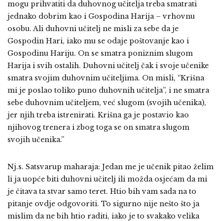
mogu prihvatiti da duhovnog učitelja treba smatrati
jednako dobrim kao i Gospodina Harija – vrhovnu
osobu. Ali duhovni učitelj ne misli za sebe da je
Gospodin Hari, iako mu se odaje poštovanje kao i
Gospodinu Hariju. On se smatra poniznim slugom
Harija i svih ostalih. Duhovni učitelj čak i svoje učenike
smatra svojim duhovnim učiteljima. On misli, “Krišna
mi je poslao toliko puno duhovnih učitelja”, i ne smatra
sebe duhovnim učiteljem, već slugom (svojih učenika),
jer njih treba istrenirati. Krišna ga je postavio kao
njihovog trenera i zbog toga se on smatra slugom
svojih učenika.”
Nj.s. Satsvarup maharaja: Jedan me je učenik pitao želim
li ja uopće biti duhovni učitelj ili možda osjećam da mi
je čitava ta stvar samo teret. Htio bih vam sada na to
pitanje ovdje odgovoriti. To sigurno nije nešto što ja
mislim da ne bih htio raditi, iako je to svakako velika