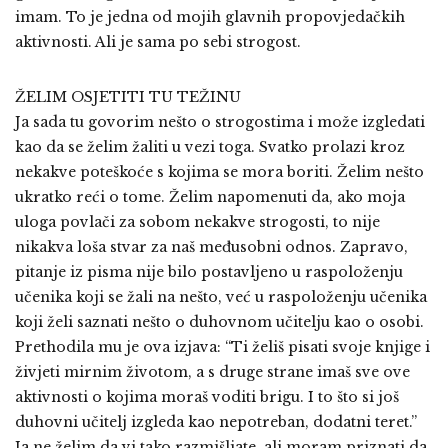
imam. To je jedna od mojih glavnih propovjedačkih
aktivnosti. Ali je sama po sebi strogost.
ŽELIM OSJETITI TU TEŽINU
Ja sada tu govorim nešto o strogostima i može izgledati
kao da se želim žaliti u vezi toga. Svatko prolazi kroz
nekakve poteškoće s kojima se mora boriti. Želim nešto
ukratko reći o tome. Želim napomenuti da, ako moja
uloga povlači za sobom nekakve strogosti, to nije
nikakva loša stvar za naš međusobni odnos. Zapravo,
pitanje iz pisma nije bilo postavljeno u raspoloženju
učenika koji se žali na nešto, već u raspoloženju učenika
koji želi saznati nešto o duhovnom učitelju kao o osobi.
Prethodila mu je ova izjava: “Ti želiš pisati svoje knjige i
živjeti mirnim životom, a s druge strane imaš sve ove
aktivnosti o kojima moraš voditi brigu. I to što si još
duhovni učitelj izgleda kao nepotreban, dodatni teret.”
Ja ne želim da vi tako razmišljate, ali moram priznati da