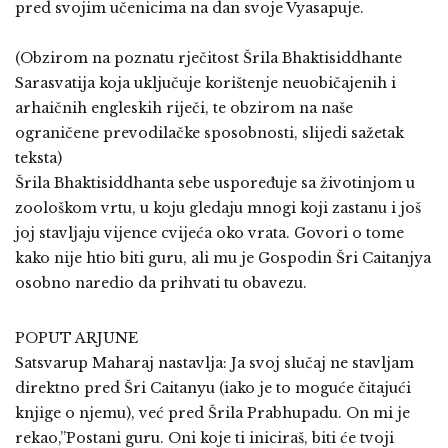
pred svojim učenicima na dan svoje Vyasapuje.
(Obzirom na poznatu rječitost Šrila Bhaktisiddhante
Sarasvatija koja uključuje korištenje neuobičajenih i
arhaičnih engleskih riječi, te obzirom na naše
ograničene prevodilačke sposobnosti, slijedi sažetak
teksta)
Šrila Bhaktisiddhanta sebe uspoređuje sa životinjom u
zoološkom vrtu, u koju gledaju mnogi koji zastanu i još
joj stavljaju vijence cvijeća oko vrata. Govori o tome
kako nije htio biti guru, ali mu je Gospodin Šri Caitanjya
osobno naredio da prihvati tu obavezu.
POPUT ARJUNE
Satsvarup Maharaj nastavlja: Ja svoj slučaj ne stavljam
direktno pred Šri Caitanyu (iako je to moguće čitajući
knjige o njemu), već pred Šrila Prabhupadu. On mi je
rekao,”Postani guru. Oni koje ti iniciraš, biti će tvoji