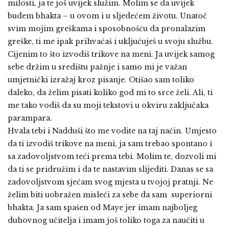
milosti, ja te još uvijek služim. Molim se da uvijek
budem bhakta – u ovom i u sljedećem životu. Unatoč
svim mojim greškama i sposobnošću da pronalazim
greške, ti me ipak prihvaćaš i uključuješ u svoju službu.
Cijenim to što izvodiš trikove na meni. Ja uvijek samog
sebe držim u središtu pažnje i samo mi je važan
umjetnički izražaj kroz pisanje. Otišao sam toliko
daleko, da želim pisati koliko god mi to srce želi. Ali, ti
me tako vodiš da su moji tekstovi u okviru zaključaka
parampara.
Hvala tebi i Nadduši što me vodite na taj način. Umjesto
da ti izvodiš trikove na meni, ja sam trebao spontano i
sa zadovoljstvom teći prema tebi. Molim te, dozvoli mi
da ti se pridružim i da te nastavim slijediti. Danas se sa
zadovoljstvom sjećam svog mjesta u tvojoj pratnji. Ne
želim biti uobražen misleći za sebe da sam superiorni
bhakta. Ja sam spašen od Maye jer imam najboljeg
duhovnog učitelja i imam još toliko toga za naučiti u