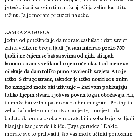
je teško izaći sa svim tim na kraj. Ali ja želim kušati tu
težinu. Ja je moram preuzeti na sebe.
ZAMKA ZA GURUA
Jedna od poteškoća je da morate saslušati i dati savjet
zaista velikom broju ljudi.
Ja sam inicirao preko 750
ljudi i ne čujem se baš sa svima od njih, ali ipak,
komuniciram s velikim brojem učenika. I od mene se
očekuje da dam toliko puno savršenih savjeta. A to je
teško. S druge strane, također je teško nositi se s onim
što naizgled može biti uživanje – kad vam poklanjaju
toliko lijepih stvari, i još vas povrh toga i obožavaju.
Ali,
to može biti vrlo opasno za osobni integritet. Postoji ta
želja da budete ono što stvarno jeste, a umjesto da
budete skromna osoba – morate biti osoba kojoj se ljudi
klanjaju kad je vide i kliču: “Jaya gurudev!” Dakle,
morate sve to prihvatiti, što vas može učiniti ponosnim.