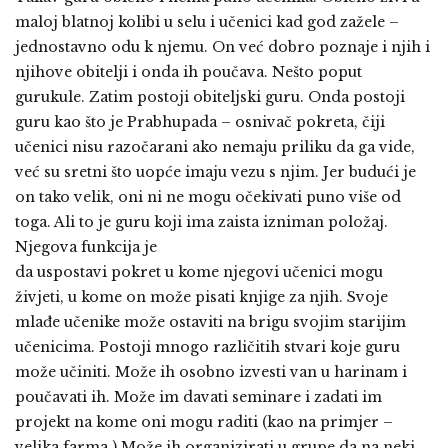
maloj blatnoj kolibi u selu i učenici kad god zažele –
jednostavno odu k njemu. On već dobro poznaje i njih i
njihove obitelji i onda ih poučava. Nešto poput
gurukule. Zatim postoji obiteljski guru. Onda postoji
guru kao što je Prabhupada – osnivač pokreta, čiji
učenici nisu razočarani ako nemaju priliku da ga vide,
već su sretni što uopće imaju vezu s njim. Jer budući je
on tako velik, oni ni ne mogu očekivati puno više od
toga. Ali to je guru koji ima zaista izniman položaj.
Njegova funkcija je
da uspostavi pokret u kome njegovi učenici mogu
živjeti, u kome on može pisati knjige za njih. Svoje
mlađe učenike može ostaviti na brigu svojim starijim
učenicima. Postoji mnogo različitih stvari koje guru
može učiniti. Može ih osobno izvesti van u harinam i
poučavati ih. Može im davati seminare i zadati im
projekt na kome oni mogu raditi (kao na primjer –
velika farma.) Može ih organizirati u grupe da na neki