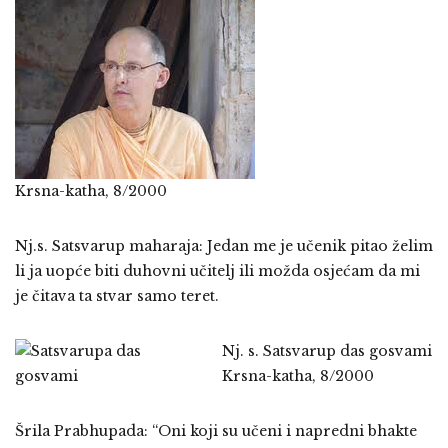
Krsna-katha, 8/2000
Nj.s. Satsvarup maharaja: Jedan me je učenik pitao želim
li ja uopće biti duhovni učitelj ili možda osjećam da mi
je čitava ta stvar samo teret.
Nj. s. Satsvarup das gosvami
Krsna-katha, 8/2000
Šrila Prabhupada: “Oni koji su učeni i napredni bhakte