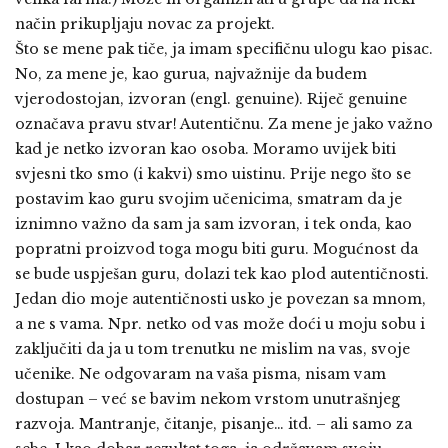
način prikupljaju novac za projekt.
Što se mene pak tiče, ja imam specifičnu ulogu kao pisac.
No, za mene je, kao gurua, najvažnije da budem
vjerodostojan, izvoran (engl. genuine). Riječ genuine
označava pravu stvar! Autentičnu. Za mene je jako važno
kad je netko izvoran kao osoba. Moramo uvijek biti
svjesni tko smo (i kakvi) smo uistinu. Prije nego što se
postavim kao guru svojim učenicima, smatram da je
iznimno važno da sam ja sam izvoran, i tek onda, kao
popratni proizvod toga mogu biti guru. Mogućnost da
se bude uspješan guru, dolazi tek kao plod autentičnosti.
Jedan dio moje autentičnosti usko je povezan sa mnom,
a ne s vama. Npr. netko od vas može doći u moju sobu i
zaključiti da ja u tom trenutku ne mislim na vas, svoje
učenike. Ne odgovaram na vaša pisma, nisam vam
dostupan – već se bavim nekom vrstom unutrašnjeg
razvoja. Mantranje, čitanje, pisanje… itd. – ali samo za