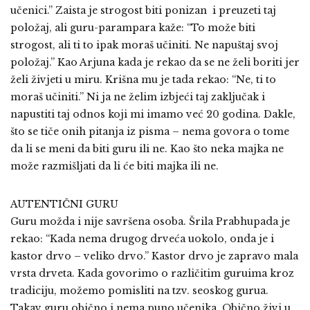
učenici.” Zaista je strogost biti ponizan i preuzeti taj
položaj, ali guru-parampara kaže: “To može biti
strogost, ali ti to ipak moraš učiniti. Ne napuštaj svoj
položaj.” Kao Arjuna kada je rekao da se ne želi boriti jer
želi živjeti u miru. Krišna mu je tada rekao: “Ne, ti to
moraš učiniti.” Ni ja ne želim izbjeći taj zaključak i
napustiti taj odnos koji mi imamo već 20 godina. Dakle,
što se tiče onih pitanja iz pisma – nema govora o tome
da li se meni da biti guru ili ne. Kao što neka majka ne
može razmišljati da li će biti majka ili ne.
AUTENTIČNI GURU
Guru možda i nije savršena osoba. Šrila Prabhupada je
rekao: “Kada nema drugog drveća uokolo, onda je i
kastor drvo – veliko drvo.” Kastor drvo je zapravo mala
vrsta drveta. Kada govorimo o različitim guruima kroz
tradiciju, možemo pomisliti na tzv. seoskog gurua.
Takav guru obično i nema puno učenika. Obično živi u