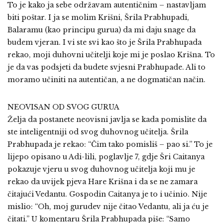
To je kako ja sebe održavam autentičnim – nastavljam
biti poštar. I ja se molim Krišni, Šrila Prabhupadi,
Balaramu (kao principu gurua) da mi daju snage da
budem vjeran. I vi ste svi kao što je Šrila Prabhupada
rekao, moji duhovni učitelji koje mi je poslao Krišna. To
je da vas podsjeti da budete svjesni Prabhupade. Ali to
moramo učiniti na autentičan, a ne dogmatičan način.
NEOVISAN OD SVOG GURUA
Želja da postanete neovisni javlja se kada pomislite da
ste inteligentniji od svog duhovnog učitelja. Šrila
Prabhupada je rekao: “Čim tako pomisliš – pao si.” To je
lijepo opisano u Adi-lili, poglavlje 7, gdje Šri Caitanya
pokazuje vjeru u svog duhovnog učitelja koji mu je
rekao da uvijek pjeva Hare Krišna i da se ne zamara
čitajući Vedantu. Gospodin Caitanya je to i učinio. Nije
mislio: “Oh, moj gurudev nije čitao Vedantu, ali ja ću je
čitati.” U komentaru Šrila Prabhupada piše: “Samo