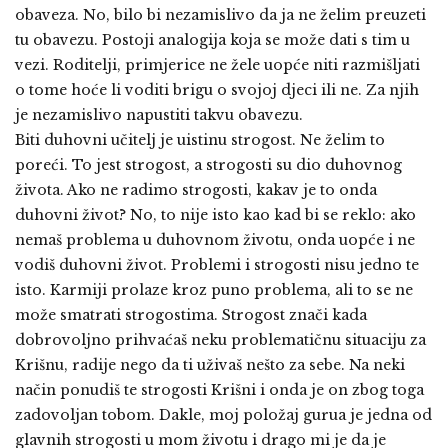
obaveza. No, bilo bi nezamislivo da ja ne želim preuzeti
tu obavezu. Postoji analogija koja se može dati s tim u
vezi. Roditelji, primjerice ne žele uopće niti razmišljati
o tome hoće li voditi brigu o svojoj djeci ili ne. Za njih
je nezamislivo napustiti takvu obavezu.
Biti duhovni učitelj je uistinu strogost. Ne želim to
poreći. To jest strogost, a strogosti su dio duhovnog
života. Ako ne radimo strogosti, kakav je to onda
duhovni život? No, to nije isto kao kad bi se reklo: ako
nemaš problema u duhovnom životu, onda uopće i ne
vodiš duhovni život. Problemi i strogosti nisu jedno te
isto. Karmiji prolaze kroz puno problema, ali to se ne
može smatrati strogostima. Strogost znači kada
dobrovoljno prihvaćaš neku problematičnu situaciju za
Krišnu, radije nego da ti uživaš nešto za sebe. Na neki
način ponudiš te strogosti Krišni i onda je on zbog toga
zadovoljan tobom. Dakle, moj položaj gurua je jedna od
glavnih strogosti u mom životu i drago mi je da je