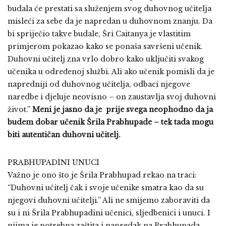
budala će prestati sa služenjem svog duhovnog učitelja
misleći za sebe da je napredan u duhovnom znanju. Da
bi spriječio takve budale, Šri Caitanya je vlastitim
primjerom pokazao kako se ponaša savršeni učenik.
Duhovni učitelj zna vrlo dobro kako uključiti svakog
učenika u određenoj službi. Ali ako učenik pomisli da je
napredniji od duhovnog učitelja, odbaci njegove
naredbe i djeluje neovisno – on zaustavlja svoj duhovni
život.”
Meni je jasno da je prije svega neophodno da ja
budem dobar učenik Šrila Prabhupade – tek tada mogu
biti autentičan duhovni učitelj.
PRABHUPADINI UNUCI
Važno je ono što je Šrila Prabhupad rekao na traci:
“Duhovni učitelj čak i svoje učenike smatra kao da su
njegovi duhovni učitelji.” Ali ne smijemo zaboraviti da
su i ni Šrila Prabhupadini učenici, sljedbenici i unuci. I
njima je potrebna zaštita i napredak na Prabhupada