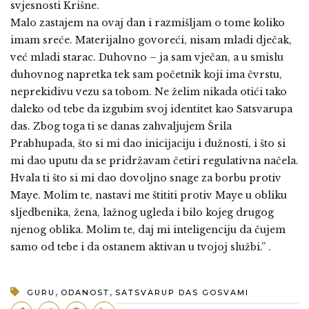
svjesnosti Krišne.
Malo zastajem na ovaj dan i razmišljam o tome koliko
imam sreće. Materijalno govoreći, nisam mladi dječak,
već mladi starac. Duhovno – ja sam vječan, a u smislu
duhovnog napretka tek sam početnik koji ima čvrstu,
neprekidivu vezu sa tobom. Ne želim nikada otići tako
daleko od tebe da izgubim svoj identitet kao Satsvarupa
das. Zbog toga ti se danas zahvaljujem Šrila
Prabhupada, što si mi dao inicijaciju i dužnosti, i što si
mi dao uputu da se pridržavam četiri regulativna načela.
Hvala ti što si mi dao dovoljno snage za borbu protiv
Maye. Molim te, nastavi me štititi protiv Maye u obliku
sljedbenika, žena, lažnog ugleda i bilo kojeg drugog
njenog oblika. Molim te, daj mi inteligenciju da čujem
samo od tebe i da ostanem aktivan u tvojoj službi.” .
,
,
GURU
ODANOST
SATSVARUP DAS GOSVAMI