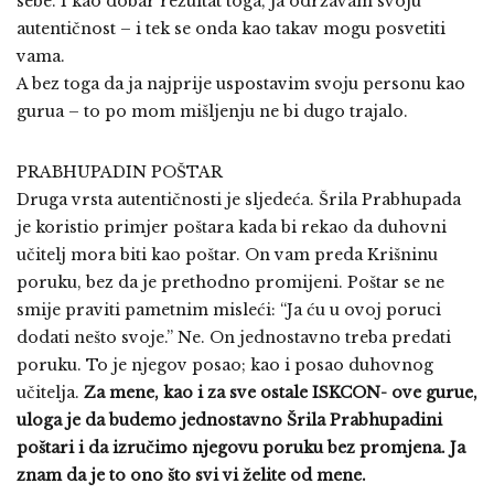
sebe. I kao dobar rezultat toga, ja održavam svoju
autentičnost – i tek se onda kao takav mogu posvetiti
vama.
A bez toga da ja najprije uspostavim svoju personu kao
gurua – to po mom mišljenju ne bi dugo trajalo.
PRABHUPADIN POŠTAR
Druga vrsta autentičnosti je sljedeća. Šrila Prabhupada
je koristio primjer poštara kada bi rekao da duhovni
učitelj mora biti kao poštar. On vam preda Krišninu
poruku, bez da je prethodno promijeni. Poštar se ne
smije praviti pametnim misleći: “Ja ću u ovoj poruci
dodati nešto svoje.” Ne. On jednostavno treba predati
poruku. To je njegov posao; kao i posao duhovnog
učitelja.
Za mene, kao i za sve ostale ISKCON- ove gurue,
uloga je da budemo jednostavno Šrila Prabhupadini
poštari i da izručimo njegovu poruku bez promjena. Ja
znam da je to ono što svi vi želite od mene.