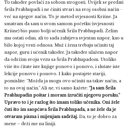
To također povlači za sobom strogosti. Uvijek se predati
Šrila Prabhupadi i ne činiti stvari na svoj osobni način -
već na njegov način. To je metod svjesnosti Krišne. Ja
smatram da sam u svom samom početku (svjesnosti
Krišne) bio puno bolji učenik Šrila Prabhupadi. Želim
mu ostati odan, ali to sada zahtjeva svjestan napor, kao u
bilo kojoj vrsti odnosa. Muž i žena trebaju učiniti taj
napor, guru i učenik također. Ja također ulažem napor
da održim svoju vezu sa Šrila Prabhupadom. Utoliko
više što čitate iste knjige ponovo i ponovo, i slušate iste
lekcije ponovo i ponovo. I kako postajete stariji,
pomislite: “Možda ja mogu ovo učiniti na takav način, a
to na ovaj način.” Ali ne, vi samo kažete:
“Ja sam Šrila
Prabhupadin poštar i moram izručiti njegovu poruku.”
Upravo to i je razlog što imam toliko učenika. Oni žele
čuti što im saopćava Šrila Prabhupada, a ne žele da je
otvaram pisma i mijenjam sadržaj.
Da, to je dobro za
mene – drži me na liniji.