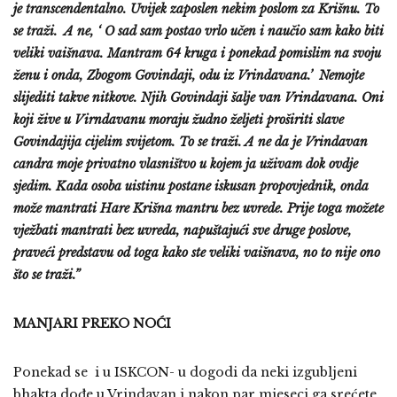
je transcendentalno. Uvijek zaposlen nekim poslom za Krišnu. To
se traži. A ne, ‘ O sad sam postao vrlo učen i naučio sam kako biti
veliki vaišnava. Mantram 64 kruga i ponekad pomislim na svoju
ženu i onda, Zbogom Govindaji, odu iz Vrindavana.’ Nemojte
slijediti takve nitkove. Njih Govindaji šalje van Vrindavana. Oni
koji žive u Virndavanu moraju žudno željeti proširiti slave
Govindajija cijelim svijetom. To se traži. A ne da je Vrindavan
candra moje privatno vlasništvo u kojem ja uživam dok ovdje
sjedim. Kada osoba uistinu postane iskusan propovjednik, onda
može mantrati Hare Krišna mantru bez uvrede. Prije toga možete
vježbati mantrati bez uvreda, napuštajući sve druge poslove,
praveći predstavu od toga kako ste veliki vaišnava, no to nije ono
što se traži.”
MANJARI PREKO NOĆI
Ponekad se i u ISKCON- u dogodi da neki izgubljeni
bhakta dođe u Vrindavan i nakon par mjeseci ga srećete