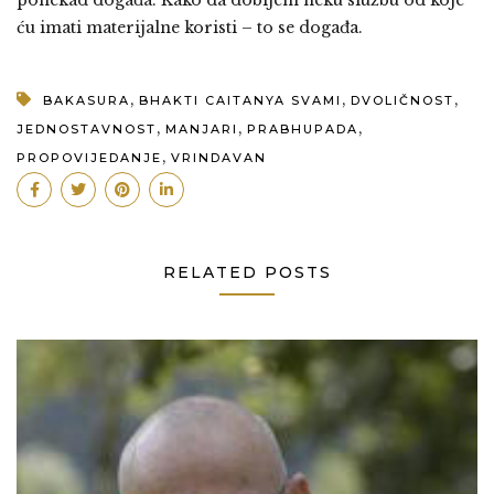
ponekad događa. Kako da dobijem neku službu od koje
ću imati materijalne koristi – to se događa.
,
,
,
BAKASURA
BHAKTI CAITANYA SVAMI
DVOLIČNOST
,
,
,
JEDNOSTAVNOST
MANJARI
PRABHUPADA
,
PROPOVIJEDANJE
VRINDAVAN
RELATED POSTS