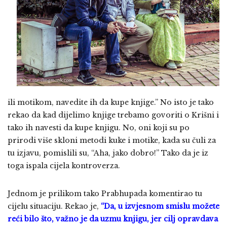
ili motikom, navedite ih da kupe knjige.” No isto je tako
rekao da kad dijelimo knjige trebamo govoriti o Krišni i
tako ih navesti da kupe knjigu. No, oni koji su po
prirodi više skloni metodi kuke i motike, kada su čuli za
tu izjavu, pomislili su, “Aha, jako dobro!” Tako da je iz
toga ispala cijela kontroverza.
Jednom je prilikom tako Prabhupada komentirao tu
cijelu situaciju. Rekao je,
“Da, u izvjesnom smislu možete
reći bilo što, važno je da uzmu knjigu, jer cilj opravdava