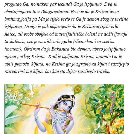
progutao Ga, no nakon par sekundi Ga je ispljunuo. Dva su
objašnjenja za to u Bhagavatamu. Prvo je da je Krišna izvor
brahmayjotija pa Mu je tijelo vrelo te Ga je demon zbog te vreline
ispljunuo. Drugo je pak objašnjenje da je Krišnino tijelo vrlo
slatko, ali osobe oboljele od materijalističke bolesti ne doživljavaju
tu slatkoću, već je za njih vrlo gorko (slično kao i sa svetim
imenom). Obzirom da je Bakasura bio demon, ubrzo je ispljunuo
njemu gorkog Krišnu. Kad je ispljunuo Krišnu, naumio Ga je
ubiti pomoću kljuna, no Krišna ga je zgrabio za kljun i rascijepio
rastvorivši mu kljun, baš kao što dijete rascijepio travku.