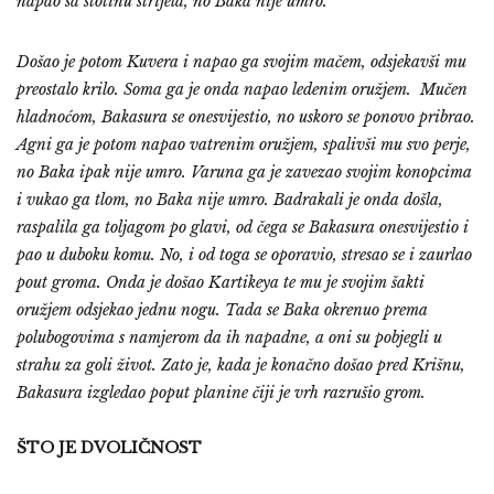
napao sa stotinu strijela, no Baka nije umro.
Došao je potom Kuvera i napao ga svojim mačem, odsjekavši mu
preostalo krilo. Soma ga je onda napao ledenim oružjem. Mučen
hladnoćom, Bakasura se onesvijestio, no uskoro se ponovo pribrao.
Agni ga je potom napao vatrenim oružjem, spalivši mu svo perje,
no Baka ipak nije umro. Varuna ga je zavezao svojim konopcima
i vukao ga tlom, no Baka nije umro. Badrakali je onda došla,
raspalila ga toljagom po glavi, od čega se Bakasura onesvijestio i
pao u duboku komu. No, i od toga se oporavio, stresao se i zaurlao
pout groma. Onda je došao Kartikeya te mu je svojim šakti
oružjem odsjekao jednu nogu. Tada se Baka okrenuo prema
polubogovima s namjerom da ih napadne, a oni su pobjegli u
strahu za goli život. Zato je, kada je konačno došao pred Krišnu,
Bakasura izgledao poput planine čiji je vrh razrušio grom.
ŠTO JE DVOLIČNOST