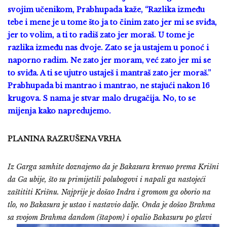
svojim učenikom, Prabhupada kaže, “Razlika između
tebe i mene je u tome što ja to činim zato jer mi se sviđa,
jer to volim, a ti to radiš zato jer moraš. U tome je
razlika između nas dvoje. Zato se ja ustajem u ponoć i
naporno radim. Ne zato jer moram, već zato jer mi se
to sviđa. A ti se ujutro ustaješ i mantraš zato jer moraš.”
Prabhupada bi mantrao i mantrao, ne stajući nakon 16
krugova. S nama je stvar malo drugačija. No, to se
mijenja kako napredujemo.
PLANINA RAZRUŠENA VRHA
Iz Garga samhite doznajemo da je Bakasura krenuo prema Krišni
da Ga ubije, što su primijetili polubogovi i napali ga nastojeći
zaštititi Krišnu. Najprije je došao Indra i gromom ga oborio na
tlo, no Bakasura je ustao i nastavio dalje. Onda je došao Brahma
sa svojo
m Brahma dandom (štapom) i opalio Bakasuru po glavi