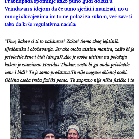
Prabhupada spominje kako puno ljudi dolazi u
Vrindavan s idejom da će tamo sjediti i mantrati, no u
mnogi slučajevima im to ne polazi za rukom, već završi
tako da krše regulativna načela:
“
Ume, kakav si ti to vaišnava? Zašto? Samo zbog jefitinih
sljedbenika i obožavanja. Jer ako osoba uistinu mantra, zašto bi je
privlačile žene i bidi (droga)? Ako je osoba uistinu na položaju
kakav je zauzimao Haridas Thakur, zašto bi ga onda privlačile
žene i bidi? To je samo predstava.To nije moguće običnoj osobi.
Obična osoba treba fi
zički posao. To zapravo nije ništa fizičko i to