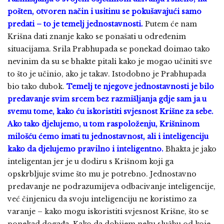
pošten, otvoren način i usitinu se pokušavajući samo
predati – to je temelj jednostavnosti.
Putem će nam
Krišna dati znanje kako se ponašati u određenim
situacijama. Srila Prabhupada se ponekad doimao tako
nevinim da su se bhakte pitali kako je mogao učiniti sve
to što je učinio, ako je takav. Istodobno je Prabhupada
bio tako dubok.
Temelj te njegove jednostavnosti je bilo
predavanje svim srcem bez razmišljanja gdje sam ja u
svemu tome, kako ću iskoristiti svjesnost Krišne za sebe.
Ako tako djelujemo, u tom raspoloženju, Krišninom
milošću ćemo imati tu jednostavnost, ali i inteligenciju
kako da djelujemo pravilno i inteligentno.
Bhakta je jako
inteligentan jer je u dodiru s Krišnom koji ga
opskrbljuje svime što mu je potrebno. Jednostavno
predavanje ne podrazumijeva odbacivanje inteligencije,
već činjenicu da svoju inteligenciju ne koristimo za
varanje – kako mogu iskoristiti svjesnost Krišne, što se