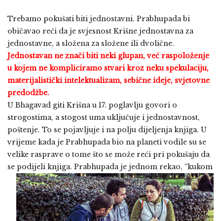
Trebamo pokušati biti jednostavni. Prabhupada bi
običavao reći da je svjesnost Krišne jednostavna za
jednostavne, a složena za složene ili dvolične.
Jednostavan ne znači biti neki glupan, već raspoloženje
u kojem ne kompliciramo stvari kroz neku spekulaciju,
materijalistički intelektualizam, sebične ideje, svjetovne
predodžbe.
U Bhagavad giti Krišna u 17. poglavlju govori o
strogostima, a stogost uma uključuje i jednostavnost,
poštenje. To se pojavljuje i na polju dijeljenja knjiga. U
vrijeme kada je Prabhupada bio na planeti vodile su se
velike rasprave o tome što se može reći pri pokušaju da
se podijeli knjiga. Prabhupada je
jednom rekao, “kukom