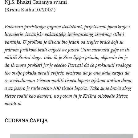
Nj.S. Bhakti Caitanya svami
(Krsna Katha 10/2007.)
Bakasura predstavlja ljigavu dvoličnost, prijetvorno ponašanje i
licemjerje, izvanjske pokazatelje izvještačenog životnog stila i
varanja. U prošlom je životu bio jedan od trojice braće koji su
jednom prilikom brali cvijeće uz jezero Citra sarovara gdje su ih
uhitili Šivini sluge. Iako ih je Šiva lijepo primio, objasnio im je
da ih mora prokleti jer je obećao Parvati da će prokunuti svakoga
tko ovdje pokuša ubrati cvijeće, obzirom da je ona dala zavjet da
će svakodnevno Višnuu nuditi tisuću lopoča tijekom stotinu dana,
a uz jezero je raslo točno 100 tisuća lopoča. Tako su se braća zbog
kletve rodili kao demoni, no potom ih je Krišna oslobodio kletve,
ubivši ih.
ČUDESNA ČAPLJA