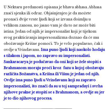
U Nektaru predanosti opisana je bhava abhasa. Abhasa
znači sjenka ili odraz. Objašnjenjeo je da možete
pronaći dvije vrste ljudi koji se izvana doimlju u
velikom zanosu, no jasno vam je da to ne može biti
istina. Jedan od njih je impersonalist koji je tijekom
svog prakticiranja impersonalizma doznao da će mu
obožavanje Krišne pomoći. To je vrlo popularno, čak i
ovdje u Vrindavanu.
Ima puno ljudi koji naokolo hodaju
s tilakom i japom, no zapravo su impersonalisti.
Sankaracarya je podučavao da oni koji se žele stopiti s
Brahmanom moraju proći kroz fazu u kojoj obožavaju
različita Božanstva, a Krišna ili Višnu je jedan od njih.
Ovdje ima puno ljudi u Vrindavanu koji su zapravo
impersonalisti, što znači da su u toj sampradayi i svrha
njihove prakse je stopiti se s Brahmanom, a ovdje su jer
je to dio njihovog procesa.