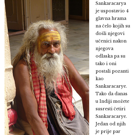
Sankaracarya
je uspostavio 4
glavna hrama
na čelo kojih su
došli njegovi
učenici nakon
njegova
odlaska pa su
tako i oni
postali pozanti
kao
Sankaracarye.
Tako da danas
u Indiji možete
susresti četiri
Sankaracarye.
Jedan od njih
je prije par