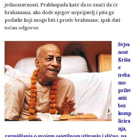
jednostavnosti. Prabhupada kaže da to znači da će
brahamana, ako dođe njegov neprijatelj i pita ga
podatke koji mogu biti i protiv brahmane, ipak dati
točan odgovor.
Svjes
nost
Krišn
e
treba
mo
prihv
atiti
bez
komp
licira
nja,
razmišljanja o svojem osjetilnom uživanju i slično, na