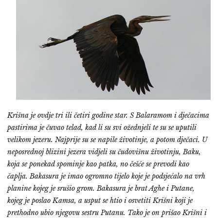
Krišna je ovdje tri ili četiri godine star. S Balaramom i dječacima
pastirima je čuvao telad, kad li su svi ožednjeli te su se uputili
velikom jezeru. Najprije su se napile životinje, a potom dječaci. U
neposrednoj blizini jezera vidjeli su čudovišnu životinju, Baku,
koja se ponekad spominje kao patka, no češće se prevodi kao
čaplja. Bakasura je imao ogromno tijelo koje je podsjećalo na vrh
planine kojeg je srušio grom. Bakasura je brat Aghe i Putane,
kojeg je poslao Kamsa, a usput se htio i osvetiti Krišni koji je
prethodno ubio njegovu sestru Putanu. Tako je on prišao Krišni i