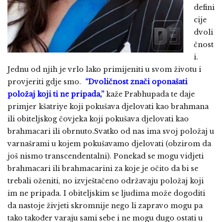
defini
cije
dvoli
čnost
i.
Jednu od njih je vrlo lako primijeniti u svom životu i
provjeriti gdje smo.
“Dvoličnost znači oponašati
položaj koji ti ne pripada,”
kaže Prabhupada te daje
primjer kšatriye koji pokušava djelovati kao brahmana
ili obiteljskog čovjeka koji pokušava djelovati kao
brahmacari ili obrnuto.Svatko od nas ima svoj položaj u
varnašrami u kojem pokušavamo djelovati (obzirom da
još nismo transcendentalni). Ponekad se mogu vidjeti
brahmacari ili brahmacarini za koje je očito da bi se
trebali oženiti, no izvještačeno održavaju položaj koji
im ne pripada. I obiteljskim se ljudima može dogoditi
da nastoje živjeti skromnije nego li zapravo mogu pa
tako također varaju sami sebe i ne mogu dugo ostati u