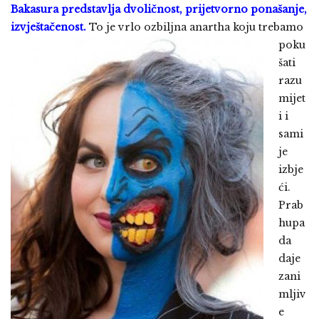
Bakasura predstavlja dvoličnost, prijetvorno ponašanje,
izvještačenost.
To je vrlo ozbiljna anartha koju trebamo
poku
šati
razu
mijet
i i
sami
je
izbje
ći.
Prab
hupa
da
daje
zani
mljiv
e