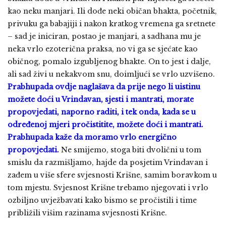
kao neku manjari. Ili dođe neki običan bhakta, početnik,
privuku ga babajiji i nakon kratkog vremena ga sretnete
– sad je iniciran, postao je manjari, a sadhana mu je
neka vrlo ezoterična praksa, no vi ga se sjećate kao
običnog, pomalo izgubljenog bhakte. On to jest i dalje,
ali sad živi u nekakvom snu, doimljući se vrlo uzvišeno.
Prabhupada ovdje naglašava da prije nego li uistinu
možete doći u Vrindavan, sjesti i mantrati, morate
propovjedati, naporno raditi, i tek onda, kada se u
određenoj mjeri pročistitite, možete doći i mantrati.
Prabhupada kaže da moramo vrlo energično
propovjedati.
Ne smijemo, stoga biti dvolični u tom
smislu da razmišljamo, hajde da posjetim Vrindavan i
zađem u više sfere svjesnosti Krišne, samim boravkom u
tom mjestu. Svjesnost Krišne trebamo njegovati i vrlo
ozbiljno uvježbavati kako bismo se pročistili i time
približili višim razinama svjesnosti Krišne.