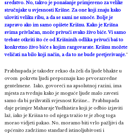
sredstvo. No, takvo je ponašanje primjereno za velike
stručnjake u svjesnosti Krišne. Za one koji znaju kako
uloviti veliku ribu, a da se sami ne smoče. Bolje je
zapravo ako im samo opišete Krišnu. Kako je Krišna
svima privlačan, može privući svako živo biće. Vi samo
trebate otkriti što će od Krišninih odlika privući baš to
konkretno živo biće s kojim razgovarate. Krišnu možete
veličati na bilo koji način, a da to ne bude pretjerivanje.
“
Prabhupada je također rekao da želi da ljude bhakte u
ovom pokretu ljudi prepoznaju kao prvorazredne
gentelmene. Iako, govoreći na apsolutnoj razini, ima
mjesta za tvrdnju kako je moguće ljude malo zavesti
samo da bi prihvatili svjesnost Krišne… Prabhupada
daje primjer Maharaje Yudhistira koji je odbio izjaviti
laž, iako je Krišna to od njega tražio te je zbog toga
morao vidjeti pakao. No, moramo biti vrlo pažljivi da
općenito zadržimo standard istinoljubivosti i