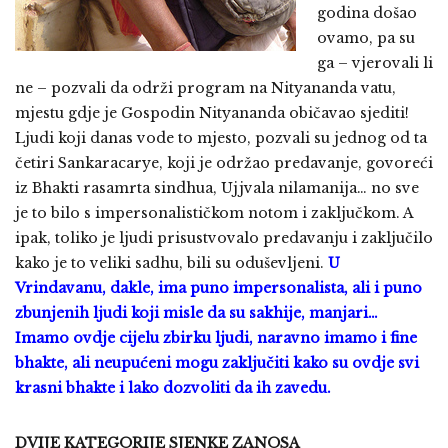
godina došao
ovamo, pa su
ga – vjerovali li
ne – pozvali da održi program na Nityananda vatu,
mjestu gdje je Gospodin Nityananda običavao sjediti!
Ljudi koji danas vode to mjesto, pozvali su jednog od ta
četiri Sankaracarye, koji je održao predavanje, govoreći
iz Bhakti rasamrta sindhua, Ujjvala nilamanija… no sve
je to bilo s impersonalističkom notom i zaključkom. A
ipak, toliko je ljudi prisustvovalo predavanju i zaključilo
kako je to veliki sadhu, bili su oduševljeni.
U
Vrindavanu, dakle, ima puno impersonalista, ali i puno
zbunjenih ljudi koji misle da su sakhije, manjari…
Imamo ovdje cijelu zbirku ljudi, naravno imamo i fine
bhakte, ali neupućeni mogu zaključiti kako su ovdje svi
krasni bhakte i lako dozvoliti da ih zavedu.
DVIJE KATEGORIJE SJENKE ZANOSA