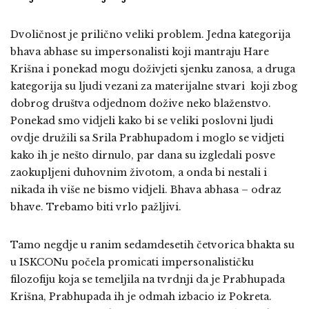
Dvoličnost je prilično veliki problem. Jedna kategorija
bhava abhase su impersonalisti koji mantraju Hare
Krišna i ponekad mogu doživjeti sjenku zanosa, a druga
kategorija su ljudi vezani za materijalne stvari koji zbog
dobrog društva odjednom dožive neko blaženstvo.
Ponekad smo vidjeli kako bi se veliki poslovni ljudi
ovdje družili sa Srila Prabhupadom i moglo se vidjeti
kako ih je nešto dirnulo, par dana su izgledali posve
zaokupljeni duhovnim životom, a onda bi nestali i
nikada ih više ne bismo vidjeli. Bhava abhasa – odraz
bhave. Trebamo biti vrlo pažljivi.
Tamo negdje u ranim sedamdesetih četvorica bhakta su
u ISKCONu počela promicati impersonalističku
filozofiju koja se temeljila na tvrdnji da je Prabhupada
Krišna, Prabhupada ih je odmah izbacio iz Pokreta.