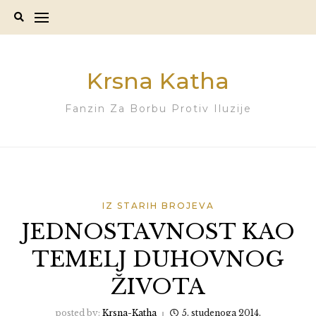
Skip
to
content
Krsna Katha
Fanzin Za Borbu Protiv Iluzije
IZ STARIH BROJEVA
JEDNOSTAVNOST KAO
TEMELJ DUHOVNOG
ŽIVOTA
posted by:
Krsna-Katha
5. studenoga 2014.