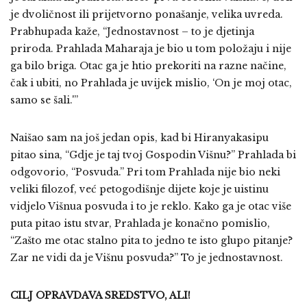
je dvoličnost ili prijetvorno ponašanje, velika uvreda.
Prabhupada kaže, “Jednostavnost – to je djetinja
priroda. Prahlada Maharaja je bio u tom položaju i nije
ga bilo briga. Otac ga je htio prekoriti na razne načine,
čak i ubiti, no Prahlada je uvijek mislio, ‘On je moj otac,
samo se šali.'”
Naišao sam na još jedan opis, kad bi Hiranyakasipu
pitao sina, “Gdje je taj tvoj Gospodin Višnu?” Prahlada bi
odgovorio, “Posvuda.” Pri tom Prahlada nije bio neki
veliki filozof, već petogodišnje dijete koje je uistinu
vidjelo Višnua posvuda i to je reklo. Kako ga je otac više
puta pitao istu stvar, Prahlada je konačno pomislio,
“Zašto me otac stalno pita to jedno te isto glupo pitanje?
Zar ne vidi da je Višnu posvuda?” To je jednostavnost.
CILJ OPRAVDAVA SREDSTVO, ALI!