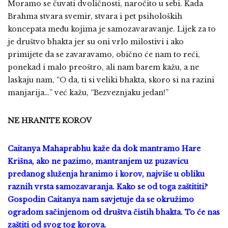
Moramo se čuvati dvoličnosti, naročito u sebi. Kada
Brahma stvara svemir, stvara i pet psiholoških
koncepata među kojima je samozavaravanje. Lijek za to
je društvo bhakta jer su oni vrlo milostivi i ako
primijete da se zavaravamo, obično će nam to reći,
ponekad i malo preoštro, ali nam barem kažu, a ne
laskaju nam, “O da, ti si veliki bhakta, skoro si na razini
manjarija…” već kažu, “Bezveznjaku jedan!”
NE HRANITE KOROV
Caitanya Mahaprabhu kaže da dok mantramo Hare
Krišna, ako ne pazimo, mantranjem uz puzavicu
predanog služenja hranimo i korov, najviše u obliku
raznih vrsta samozavaranja. Kako se od toga zaštititi?
Gospodin Caitanya nam savjetuje da se okružimo
ogradom sačinjenom od društva čistih bhakta. To će nas
zaštiti od svog tog korova.