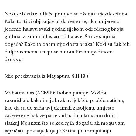
Neki se bhakte odluče ponovo se oženiti u šezdesetima.
Kako to, ti si objašnjavao da ćemo se, ako umjereno
jedemo halavu svaki tjedan tijekom određenog broja
godina, zasititi i odustati od halave. Što se s njima
događa? Kako to da im nije dosta braka? Neki su čak bili
dulje vremena u neposrednom Prabhupadinom
društvu…
(dio predavanja iz Mayapura, 8.11.13.)
Mahatma das (ACBSP): Dobro pitanje. Možda
razmišljaju kako im je brak uvijek bio problematičan,
kao da su do sada uvijek imali zasoljenu, umjesto
zašećerene halave pa se sad nadaju konačno dobiti
slatkuJ Ne znam što se kod njih događa, ali mogu vam
ispričati spoznaju koju je Krišna po tom pitanju