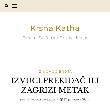
Skip
to
content
Krsna Katha
Fanzin Za Borbu Protiv Iluzije
IZ NOVOG BROJA
IZVUCI PREKIDAČ ILI
ZAGRIZI METAK
posted by:
Krsna-Katha
17. prosinca 2013.