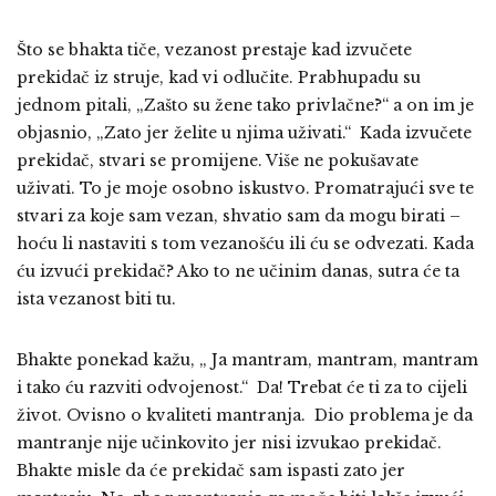
Što se bhakta tiče, vezanost prestaje kad izvučete
prekidač iz struje, kad vi odlučite. Prabhupadu su
jednom pitali, „Zašto su žene tako privlačne?“ a on im je
objasnio, „Zato jer želite u njima uživati.“ Kada izvučete
prekidač, stvari se promijene. Više ne pokušavate
uživati. To je moje osobno iskustvo. Promatrajući sve te
stvari za koje sam vezan, shvatio sam da mogu birati –
hoću li nastaviti s tom vezanošću ili ću se odvezati. Kada
ću izvući prekidač? Ako to ne učinim danas, sutra će ta
ista vezanost biti tu.
Bhakte ponekad kažu, „ Ja mantram, mantram, mantram
i tako ću razviti odvojenost.“ Da! Trebat će ti za to cijeli
život. Ovisno o kvaliteti mantranja. Dio problema je da
mantranje nije učinkovito jer nisi izvukao prekidač.
Bhakte misle da će prekidač sam ispasti zato jer