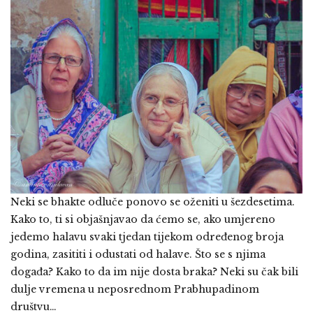
Neki se bhakte odluče ponovo se oženiti u šezdesetima.
Kako to, ti si objašnjavao da ćemo se, ako umjereno
jedemo halavu svaki tjedan tijekom određenog broja
godina, zasititi i odustati od halave. Što se s njima
događa? Kako to da im nije dosta braka? Neki su čak bili
dulje vremena u neposrednom Prabhupadinom
društvu…