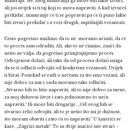
mantraju. Ne, zbog mantranja ga može biti lakše izvući,
ali još uvijek si ti taj koji to mora napraviti. A kad izvučeš
prekidač, mantranje će ti se popraviti pa će ti puno lakše
biti izvući prekidač i u vezi drugih, suptilnijih vezanosti.
Često pogrešno mislimo da to ne moramo učiniti, da će
to proces sam odraditi. Ali, ako to ne činimo, znači da
nešto ne valja, da pogrešno primjenjujemo proces.
Odvojenost dolazi, ali tako da od procesa dolazi snaga
da se ti odlučiš odvojiti od konkretne vezanosti. Uvijek
ti biraš. Ponekad se radi o nečemu za što smo vezani, ali
nije dobro za nas i onda moramo tako odlučiti,
„Stvarno bih to htio napraviti, ali to nije dobro za mene,
za moj duhovni život i zato jednostavno to neću
napraviti.“ Ili može biti drugačije, „Od ovog bih se
stvarno želio odvojiti, ali to je nešto što mi je dužnost,
što moram obaviti i zato ću to napraviti.“ U Americi se
kaže, „Zagrizi metak!“ To su dvije inačice iste stvari –