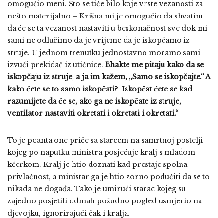
omogućio meni. Što se tiče bilo koje vrste vezanosti za
nešto materijalno – Krišna mi je omogućio da shvatim
da će se ta vezanost nastaviti u beskonačnost sve dok mi
sami ne odlučimo da je vrijeme da je iskopčamo iz
struje. U jednom trenutku jednostavno moramo sami
izvući prekidač iz utičnice.
Bhakte me pitaju kako da se
iskopčaju iz struje, a ja im kažem, „Samo se iskopčajte.“ A
kako ćete se to samo iskopčati? Iskopčat ćete se kad
razumijete da će se, ako ga ne iskopčate iz struje,
ventilator nastaviti okretati i okretati i okretati.“
To je poanta one priče sa starcem na samrtnoj postelji
kojeg po naputku ministra posjećuje kralj s mladom
kćerkom. Kralj je htio doznati kad prestaje spolna
privlačnost, a ministar ga je htio zorno podučiti da se to
nikada ne događa. Tako je umirući starac kojeg su
zajedno posjetili odmah požudno pogled usmjerio na
djevojku, ignorirajući čak i kralja.