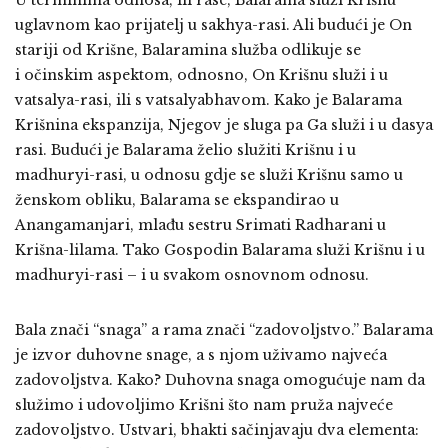
U terminima odnosa, ili rase, Balarama služi Krišnu
uglavnom kao prijatelj u sakhya-rasi. Ali budući je On
stariji od Krišne, Balaramina služba odlikuje se
i očinskim aspektom, odnosno, On Krišnu služi i u
vatsalya-rasi, ili s vatsalyabhavom. Kako je Balarama
Krišnina ekspanzija, Njegov je sluga pa Ga služi i u dasya
rasi. Budući je Balarama želio služiti Krišnu i u
madhuryi-rasi, u odnosu gdje se služi Krišnu samo u
ženskom obliku, Balarama se ekspandirao u
Anangamanjari, mlađu sestru Srimati Radharani u
Krišna-lilama. Tako Gospodin Balarama služi Krišnu i u
madhuryi-rasi – i u svakom osnovnom odnosu.
Bala znači “snaga” a rama znači “zadovoljstvo.” Balarama
je izvor duhovne snage, a s njom uživamo najveća
zadovoljstva. Kako? Duhovna snaga omogućuje nam da
služimo i udovoljimo Krišni što nam pruža najveće
zadovoljstvo. Ustvari, bhakti sačinjavaju dva elementa: