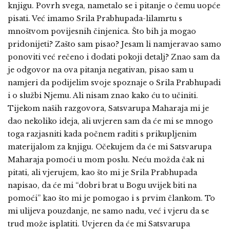
knjigu. Povrh svega, nametalo se i pitanje o čemu uopće
pisati. Već imamo Srila Prabhupada-lilamrtu s
mnoštvom povijesnih činjenica. Što bih ja mogao
pridonijeti? Zašto sam pisao? Jesam li namjeravao samo
ponoviti već rečeno i dodati pokoji detalj? Znao sam da
je odgovor na ova pitanja negativan, pisao sam u
namjeri da podijelim svoje spoznaje o Srila Prabhupadi
i o službi Njemu. Ali nisam znao kako ću to učiniti.
Tijekom naših razgovora, Satsvarupa Maharaja mi je
dao nekoliko ideja, ali uvjeren sam da će mi se mnogo
toga razjasniti kada počnem raditi s prikupljenim
materijalom za knjigu. Očekujem da će mi Satsvarupa
Maharaja pomoći u mom poslu. Neću možda čak ni
pitati, ali vjerujem, kao što mi je Srila Prabhupada
napisao, da će mi “dobri brat u Bogu uvijek biti na
pomoći” kao što mi je pomogao i s prvim člankom. To
mi ulijeva pouzdanje, ne samo nadu, već i vjeru da se
trud može isplatiti. Uvjeren da će mi Satsvarupa