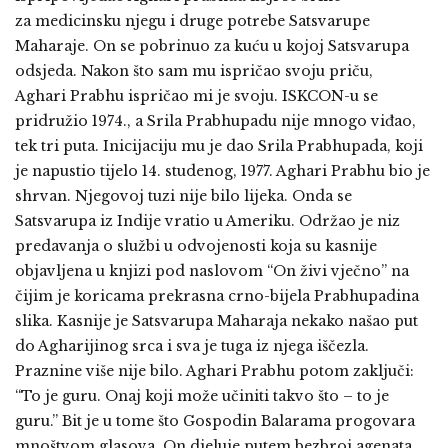
za medicinsku njegu i druge potrebe Satsvarupe
Maharaje. On se pobrinuo za kuću u kojoj Satsvarupa
odsjeda. Nakon što sam mu ispričao svoju priču,
Aghari Prabhu ispričao mi je svoju. ISKCON-u se
pridružio 1974., a Srila Prabhupadu nije mnogo viđao,
tek tri puta. Inicijaciju mu je dao Srila Prabhupada, koji
je napustio tijelo 14. studenog, 1977. Aghari Prabhu bio je
shrvan. Njegovoj tuzi nije bilo lijeka. Onda se
Satsvarupa iz Indije vratio u Ameriku. Održao je niz
predavanja o službi u odvojenosti koja su kasnije
objavljena u knjizi pod naslovom “On živi vječno” na
čijim je koricama prekrasna crno-bijela Prabhupadina
slika. Kasnije je Satsvarupa Maharaja nekako našao put
do Agharijinog srca i sva je tuga iz njega iščezla.
Praznine više nije bilo. Aghari Prabhu potom zaključi:
“To je guru. Onaj koji može učiniti takvo što – to je
guru.” Bit je u tome što Gospodin Balarama progovara
mnoštvom glasova. On djeluje putem bezbroj agenata