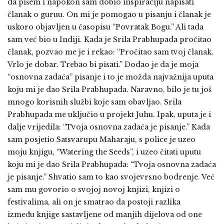
da pišem i napokon sam dobio inspiraciju napisati
članak o guruu. On mi je pomogao u pisanju i članak je
uskoro objavljen u časopisu “Povratak Bogu.” Ali tada
sam već bio u Indiji. Kada je Srila Prabhupada pročitao
članak, pozvao me je i rekao: “Pročitao sam tvoj članak.
Vrlo je dobar. Trebao bi pisati.” Dodao je da je moja
“osnovna zadaća” pisanje i to je možda najvažnija uputa
koju mi je dao Srila Prabhupada. Naravno, bilo je tu još
mnogo korisnih službi koje sam obavljao. Srila
Prabhupada me uključio u projekt Juhu. Ipak, uputa je i
dalje vrijedila: “Tvoja osnovna zadaća je pisanje.” Kada
sam posjetio Satsvarupu Maharaju, s police je uzeo
moju knjigu, “Watering the Seeds”, i uzeo čitati uputu
koju mi je dao Srila Prabhupada: “Tvoja osnovna zadaća
je pisanje.” Shvatio sam to kao svojevrsno bodrenje. Već
sam mu govorio o svojoj novoj knjizi, knjizi o
festivalima, ali on je smatrao da postoji razlika
između knjige sastavljene od manjih dijelova od one