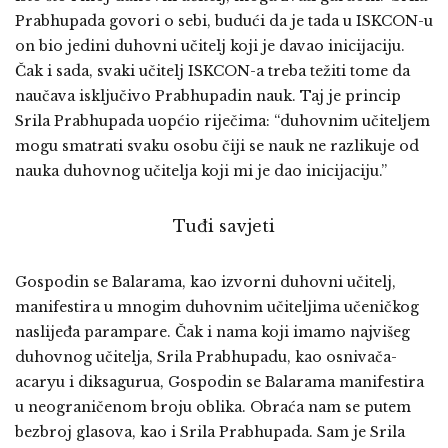
Prabhupada govori o sebi, budući da je tada u ISKCON-u
on bio jedini duhovni učitelj koji je davao inicijaciju.
Čak i sada, svaki učitelj ISKCON-a treba težiti tome da
naučava isključivo Prabhupadin nauk. Taj je princip
Srila Prabhupada uopćio riječima: “duhovnim učiteljem
mogu smatrati svaku osobu čiji se nauk ne razlikuje od
nauka duhovnog učitelja koji mi je dao inicijaciju.”
Tuđi savjeti
Gospodin se Balarama, kao izvorni duhovni učitelj,
manifestira u mnogim duhovnim učiteljima učeničkog
naslijeđa parampare. Čak i nama koji imamo najvišeg
duhovnog učitelja, Srila Prabhupadu, kao osnivača-
acaryu i diksagurua, Gospodin se Balarama manifestira
u neograničenom broju oblika. Obraća nam se putem
bezbroj glasova, kao i Srila Prabhupada. Sam je Srila