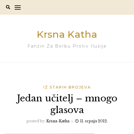
Skip
to
content
Krsna Katha
Fanzin Za Borbu Protiv Iluzije
IZ STARIH BROJEVA
Jedan učitelj – mnogo
glasova
posted by:
Krsna-Katha
11. srpnja 2012.