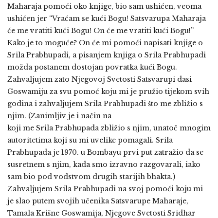
Maharaja pomoći oko knjige, bio sam ushićen, veoma
ushićen jer “Vraćam se kući Bogu! Satsvarupa Maharaja
će me vratiti kući Bogu! On će me vratiti kući Bogu!”
Kako je to moguće? On će mi pomoći napisati knjige o
Srila Prabhupadi, a pisanjem knjiga o Srila Prabhupadi
možda postanem dostojan povratka kući Bogu.
Zahvaljujem zato Njegovoj Svetosti Satsvarupi dasi
Goswamiju za svu pomoć koju mi je pružio tijekom svih
godina i zahvaljujem Srila Prabhupadi što me zbližio s
njim. (Zanimljiv je i način na
koji me Srila Prabhupada zbližio s njim, unatoč mnogim
autoritetima koji su mi uvelike pomagali. Srila
Prabhupada je 1970. u Bombayu prvi put zatražio da se
susretnem s njim, kada smo izravno razgovarali, iako
sam bio pod vodstvom drugih starijih bhakta.)
Zahvaljujem Srila Prabhupadi na svoj pomoći koju mi
je slao putem svojih učenika Satsvarupe Maharaje,
Tamala Krišne Goswamija, Njegove Svetosti Sridhar