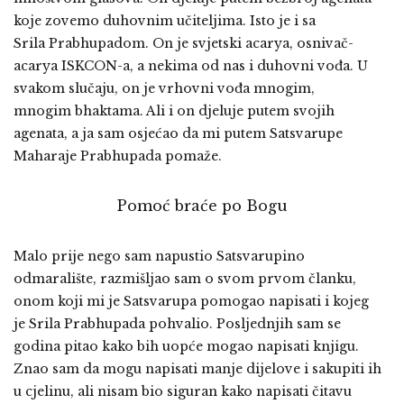
koje zovemo duhovnim učiteljima. Isto je i sa
Srila Prabhupadom. On je svjetski acarya, osnivač-
acarya ISKCON-a, a nekima od nas i duhovni vođa. U
svakom slučaju, on je vrhovni vođa mnogim,
mnogim bhaktama. Ali i on djeluje putem svojih
agenata, a ja sam osjećao da mi putem Satsvarupe
Maharaje Prabhupada pomaže.
Pomoć braće po Bogu
Malo prije nego sam napustio Satsvarupino
odmaralište, razmišljao sam o svom prvom članku,
onom koji mi je Satsvarupa pomogao napisati i kojeg
je Srila Prabhupada pohvalio. Posljednjih sam se
godina pitao kako bih uopće mogao napisati knjigu.
Znao sam da mogu napisati manje dijelove i sakupiti ih
u cjelinu, ali nisam bio siguran kako napisati čitavu