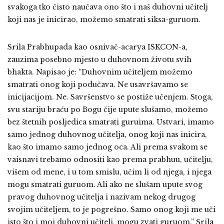
svakoga tko čisto naučava ono što i naš duhovni učitelj
koji nas je inicirao, možemo smatrati siksa-guruom.
Srila Prabhupada kao osnivač-acarya ISKCON-a,
zauzima posebno mjesto u duhovnom životu svih
bhakta. Napisao je: “Duhovnim učiteljem možemo
smatrati onog koji podučava. Ne usavršavamo se
inicijacijom. Ne. Savršenstvo se postiže učenjem. Stoga,
svu stariju braću po Bogu čije upute slušamo, možemo
bez štetnih posljedica smatrati guruima. Ustvari, imamo
samo jednog duhovnog učitelja, onog koji nas inicira,
kao što imamo samo jednog oca. Ali prema svakom se
vaisnavi trebamo odnositi kao prema prabhuu, učitelju,
višem od mene, i u tom smislu, učim li od njega, i njega
mogu smatrati guruom. Ali ako ne slušam upute svog
pravog duhovnog učitelja i nazivam nekog drugog
svojim učiteljem, to je pogrešno. Samo onog koji me uči
isto što i moj duhovni učitelj, mogu zvati guruom.” Srila