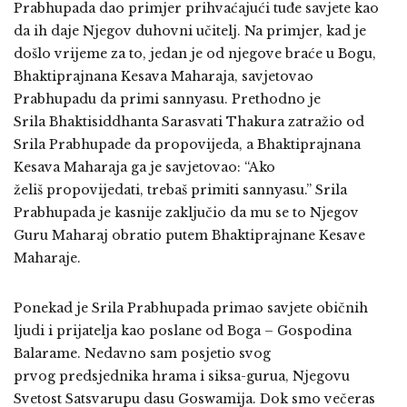
Prabhupada dao primjer prihvaćajući tuđe savjete kao
da ih daje Njegov duhovni učitelj. Na primjer, kad je
došlo vrijeme za to, jedan je od njegove braće u Bogu,
Bhaktiprajnana Kesava Maharaja, savjetovao
Prabhupadu da primi sannyasu. Prethodno je
Srila Bhaktisiddhanta Sarasvati Thakura zatražio od
Srila Prabhupade da propovijeda, a Bhaktiprajnana
Kesava Maharaja ga je savjetovao: “Ako
želiš propovijedati, trebaš primiti sannyasu.” Srila
Prabhupada je kasnije zaključio da mu se to Njegov
Guru Maharaj obratio putem Bhaktiprajnane Kesave
Maharaje.
Ponekad je Srila Prabhupada primao savjete običnih
ljudi i prijatelja kao poslane od Boga – Gospodina
Balarame. Nedavno sam posjetio svog
prvog predsjednika hrama i siksa-gurua, Njegovu
Svetost Satsvarupu dasu Goswamija. Dok smo večeras