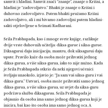
samvit i hladini. Samvit znači “znanje”, znanje o Krišni, a
hladini je “zadovoljstvo.” Bhakti je znanje o Krišni i
duhovno zadovoljstvo. Putem bhakti pružamo Krišni
zadovoljstvo, ali i mi bivamo zadovoljni putem hladini-
sakti otjelovljene u Srimati Radharani.
Srila Prabhupada, kao i mnoge svete knjige, razlikuje
dvije vrste duhovnih učitelja: diksa-gurue i siksa-gurue.
Diksagurui daju inicijaciju, mantru, dok siksagurui daju
upute. Pravilo kaže da osoba može prihvatiti jednog
diksa-gurua, a više siksa-gurua, iako to nije nužno. Kada
je Srila Prabhupada otkrio da neki njegovi učenici
švrljaju unaokolo, izjavio je: “Ja sam vaš siksa-guru i vaš
diksa-guru.” Ustvari, osoba može prihvatiti samo jednog
diksa-gurua, a više siksa-gurua, uz uvjet da siksa-guru
podržava službu diksaguruu. Srila Prabhupada je
objasnio da osoba ima samo jednog diksa-gurua koji je
inicira, baš kao što osoba ima samo jednog oca. A