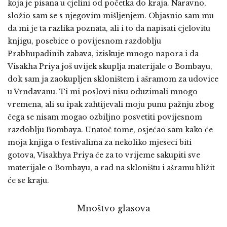
koja je pisana u cjelini od početka do kraja. Naravno,
složio sam se s njegovim mišljenjem. Objasnio sam mu
da mi je ta razlika poznata, ali i to da napisati cjelovitu
knjigu, posebice o povijesnom razdoblju
Prabhupadinih zabava, iziskuje mnogo napora i da
Visakha Priya još uvijek skuplja materijale o Bombayu,
dok sam ja zaokupljen skloništem i ašramom za udovice
u Vrndavanu. Ti mi poslovi nisu oduzimali mnogo
vremena, ali su ipak zahtijevali moju punu pažnju zbog
čega se nisam mogao ozbiljno posvetiti povijesnom
razdoblju Bombaya. Unatoč tome, osjećao sam kako će
moja knjiga o festivalima za nekoliko mjeseci biti
gotova, Visakhya Priya će za to vrijeme sakupiti sve
materijale o Bombayu, a rad na skloništu i ašramu bližit
će se kraju.
Mnoštvo glasova