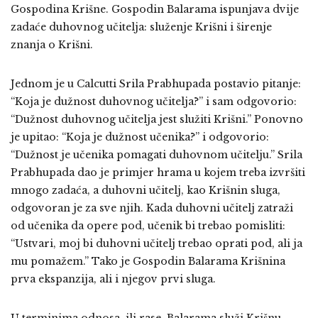
Gospodina Krišne. Gospodin Balarama ispunjava dvije
zadaće duhovnog učitelja: služenje Krišni i širenje
znanja o Krišni.
Jednom je u Calcutti Srila Prabhupada postavio pitanje:
“Koja je dužnost duhovnog učitelja?” i sam odgovorio:
“Dužnost duhovnog učitelja jest služiti Krišni.” Ponovno
je upitao: “Koja je dužnost učenika?” i odgovorio:
“Dužnost je učenika pomagati duhovnom učitelju.” Srila
Prabhupada dao je primjer hrama u kojem treba izvršiti
mnogo zadaća, a duhovni učitelj, kao Krišnin sluga,
odgovoran je za sve njih. Kada duhovni učitelj zatraži
od učenika da opere pod, učenik bi trebao pomisliti:
“Ustvari, moj bi duhovni učitelj trebao oprati pod, ali ja
mu pomažem.” Tako je Gospodin Balarama Krišnina
prva ekspanzija, ali i njegov prvi sluga.