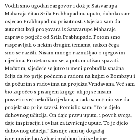
Vodili smo ugodan razgovor i dok je Satsvarupa
Maharaja čitao Srila Prabhupadinu uputu, duboko sam
osjećao Prabhupadinu prisutnost. Osjećao sam da
autoritet koji progovara iz Satsvarupe Maharaje
zapravo potječe od Srila Prabhupade. Potom smo
raspravljali o nekim drugim temama, nakon čega
smo se razišli. Nisam mnogo razmišljao o njegovim
riječima. Prošetao sam se, a potom otišao spavati.
Međutim, sljedeće se jutro u meni probudila snažna
želja da što prije počnem s radom na knjizi o Bombayu i
da požurim s radovima na projektu Vrndavana. Već sam
bio započeo s pisanjem knjige, ali joj se nisam
posvetio već nekoliko tjedana, a sada sam činio sve da
projekt što prije završi. Pomislio sam: “To je djelo
duhovnog učitelja. On daje pravu uputu, i povrh svega,
daje inspiraciju i ovlast za izvršenje upute. To je djelo
duhovnog učitelja.” Kasnije sam taj događaj
ispripovijedao Aghari prabhuu koji se brine