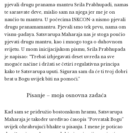
pjevali drugu pranama-mantru Srila Prabhupadi, namas
te sarasvate deve, mislio sam na njega jer me je on
naučio tu mantru. U počecima ISKCON-a nismo pjevali
drugu pranamamantru. Pjevali smo tek prvu, nama om
visnu-padaya. Satsvarupa Maharaja nas je stoga poučio
pjevati drugu mantru, kao i mnogo toga o duhovnom
svijetu. U mom inicijacijskom pismu, Srila Prabhupada
je napisao: “Trebaš izbjegavati deset uvreda na sve
moguće načine i držati se četiri regulativna principa
kako te Satsvarupa uputi. Siguran sam da će ti tvoj dobri
brat u Bogu uvijek biti na pomoći.”
Pisanje – moja osnovna zadaća
Kad sam se pridružio bostonskom hramu, Satsvarupa
Maharaja je također uređivao časopis “Povratak Bogu”
uvijek ohrabrujući bhakte u pisanju. I mene je poticao