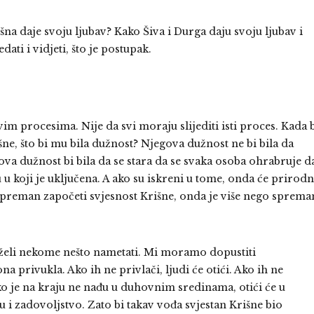
šna daje svoju ljubav? Kako Šiva i Durga daju svoju ljubav i
ti i vidjeti, što je postupak.
im procesima. Nije da svi moraju slijediti isti proces. Kada 
ne, što bi mu bila dužnost? Njegova dužnost ne bi bila da
va dužnost bi bila da se stara da se svaka osoba ohrabruje d
koji je uključena. A ako su iskreni u tome, onda će prirod
o spreman započeti svjesnost Krišne, onda je više nego sprema
 želi nekome nešto nametati. Mi moramo dopustiti
a privukla. Ako ih ne privlači, ljudi će otići. Ako ih ne
A ako je na kraju ne nađu u duhovnim sredinama, otići će u
u i zadovoljstvo. Zato bi takav vođa svjestan Krišne bio