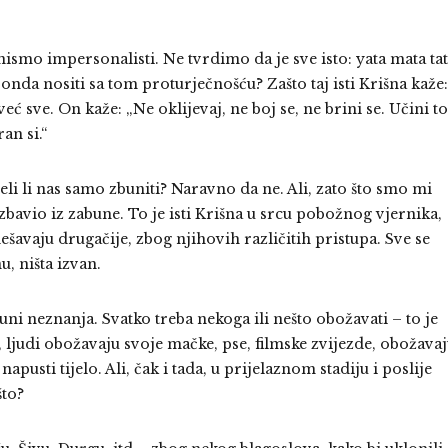
ismo impersonalisti. Ne tvrdimo da je sve isto: yata mata ta
 onda nositi sa tom proturječnošću? Zašto taj isti Krišna kaže:
eć sve. On kaže: „Ne oklijevaj, ne boj se, ne brini se. Učini to
an si.“
Želi li nas samo zbuniti? Naravno da ne. Ali, zato što smo mi
izbavio iz zabune. To je isti Krišna u srcu pobožnog vjernika,
 dešavaju drugačije, zbog njihovih različitih pristupa. Sve se
u, ništa izvan.
guni neznanja. Svatko treba nekoga ili nešto obožavati – to je
 ljudi obožavaju svoje mačke, pse, filmske zvijezde, obožava
pusti tijelo. Ali, čak i tada, u prijelaznom stadiju i poslije
 što?