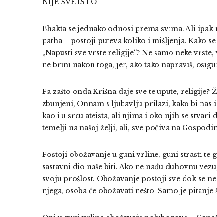
NIJE SVE ISTO
Bhakta se jednako odnosi prema svima. Ali ipak n
patha – postoji puteva koliko i mišljenja. Kako se
„Napusti sve vrste religije“? Ne samo neke vrste, v
ne brini nakon toga, jer, ako tako napraviš, osigur
Pa zašto onda Krišna daje sve te upute, religije? 
zbunjeni, Onnam s ljubavlju prilazi, kako bi nas 
kao i u srcu ateista, ali njima i oko njih se stvari
temelji na našoj želji, ali, sve počiva na Gospodin
Postoji obožavanje u guni vrline, guni strasti te 
sastavni dio naše biti. Ako ne nađu duhovnu vezu,
svoju prošlost. Obožavanje postoji sve dok se ne na
njega, osoba će obožavati nešto. Samo je pitanje