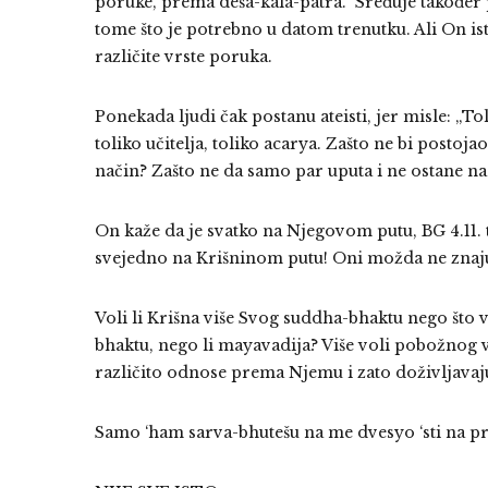
poruke, prema deša-kala-patra. Sređuje također
tome što je potrebno u datom trenutku. Ali On ist
različite vrste poruka.
Ponekada ljudi čak postanu ateisti, jer misle: „T
toliko učitelja, toliko acarya. Zašto ne bi postoja
način? Zašto ne da samo par uputa i ne ostane na
On kaže da je svatko na Njegovom putu, BG 4.11. to
svejedno na Krišninom putu! Oni možda ne znaju k
Voli li Krišna više Svog suddha-bhaktu nego što 
bhaktu, nego li mayavadija? Više voli pobožnog vj
različito odnose prema Njemu i zato doživljavaj
Samo ‘ham sarva-bhutešu na me dvesyo ‘sti na pr