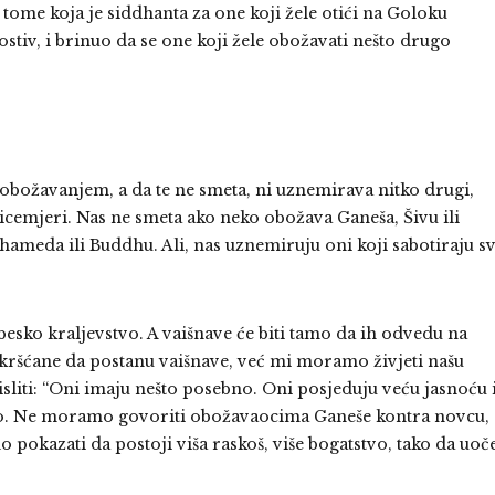
ome koja je siddhanta za one koji žele otići na Goloku
ostiv, i brinuo da se one koji žele obožavati nešto drugo
m obožavanjem, a da te ne smeta, ni uznemirava nitko drugi,
cemjeri. Nas ne smeta ako neko obožava Ganeša, Šivu ili
ameda ili Buddhu. Ali, nas uznemiruju oni koji sabotiraju s
esko kraljevstvo. A vaišnave će biti tamo da ih odvedu na
 kršćane da postanu vaišnave, već mi moramo živjeti našu
sliti: “Oni imaju nešto posebno. Oni posjeduju veću jasnoću 
o to. Ne moramo govoriti obožavaocima Ganeše kontra novcu,
 pokazati da postoji viša raskoš, više bogatstvo, tako da uoč