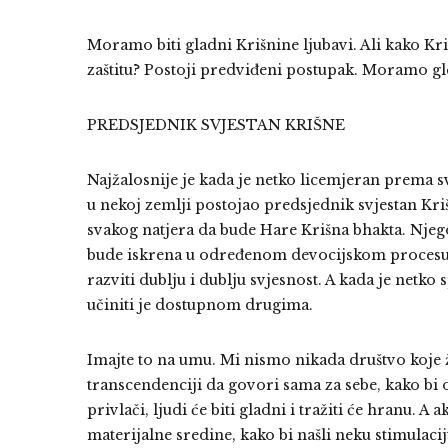
Moramo biti gladni Krišnine ljubavi. Ali kako Kri
zaštitu? Postoji predviđeni postupak. Moramo gleda
PREDSJEDNIK SVJESTAN KRIŠNE
Najžalosnije je kada je netko licemjeran prema sv
u nekoj zemlji postojao predsjednik svjestan Kriš
svakog natjera da bude Hare Krišna bhakta. Njego
bude iskrena u određenom devocijskom procesu u 
razviti dublju i dublju svjesnost. A kada je netk
učiniti je dostupnom drugima.
Imajte to na umu. Mi nismo nikada društvo koje
transcendenciji da govori sama za sebe, kako bi on
privlači, ljudi će biti gladni i tražiti će hranu. 
materijalne sredine, kako bi našli neku stimulacij