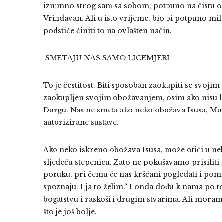
iznimno strog sam sa sobom, potpuno na čistu o t
Vrindavan. Ali u isto vrijeme, bio bi potpuno mil
podstiče činiti to na ovlašten način.
SMETAJU NAS SAMO LICEMJERI
To je čestitost. Biti sposoban zaokupiti se svoji
zaokupljen svojim obožavanjem, osim ako nisu li
Durgu. Nas ne smeta ako neko obožava Isusa, Muh
autorizirane sustave.
Ako neko iskreno obožava Isusa, može otići u neb
sljedeću stepenicu. Zato ne pokušavamo prisiliti
poruku, pri čemu će nas kršćani pogledati i pomi
spoznaju. I ja to želim.“ I onda dođu k nama p
bogatstvu i raskoši i drugim stvarima. Ali moramo
što je još bolje.