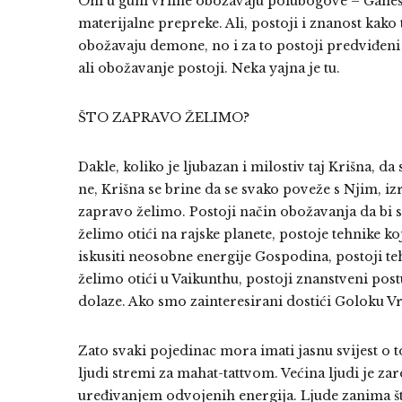
Oni u guni vrline obožavaju polubogove – Ganešu,
materijalne prepreke. Ali, postoji i znanost kako t
obožavaju demone, no i za to postoji predviđeni
ali obožavanje postoji. Neka yajna je tu.
ŠTO ZAPRAVO ŽELIMO?
Dakle, koliko je ljubazan i milostiv taj Krišna, da
ne, Krišna se brine da se svako poveže s Njim, i
zapravo želimo. Postoji način obožavanja da bi s
želimo otići na rajske planete, postoje tehnike
iskusiti neosobne energije Gospodina, postoji te
želimo otići u Vaikunthu, postoji znanstveni postu
dolaze. Ako smo zainteresirani dostići Goloku Vr
Zato svaki pojedinac mora imati jasnu svijest o to
ljudi stremi za mahat-tattvom. Većina ljudi je 
uređivanjem odvojenih energija. Ljude zanima št