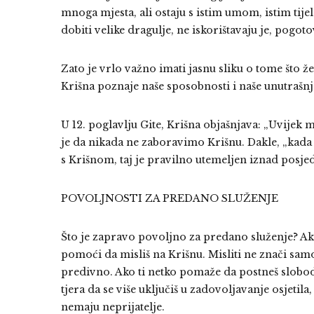
mnoga mjesta, ali ostaju s istim umom, istim tije
dobiti velike dragulje, ne iskorištavaju je, pogot
Zato je vrlo važno imati jasnu sliku o tome što ž
Krišna poznaje naše sposobnosti i naše unutrašnje
U 12. poglavlju Gite, Krišna objašnjava: „Uvijek
je da nikada ne zaboravimo Krišnu. Dakle, „kada n
s Krišnom, taj je pravilno utemeljen iznad posjed
POVOLJNOSTI ZA PREDANO SLUŽENJE
Što je zapravo povoljno za predano služenje? Ako
pomoći da misliš na Krišnu. Misliti ne znači samo
predivno. Ako ti netko pomaže da postneš sloboda
tjera da se više uključiš u zadovoljavanje osjetila, 
nemaju neprijatelje.