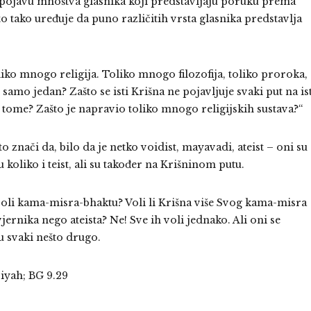
 pojavu mnoštva glasnika koji predstavljaju poruku prema
o tako uređuje da puno različitih vrsta glasnika predstavlja
oliko mnogo religija. Toliko mnogo filozofija, toliko proroka,
o samo jedan? Zašto se isti Krišna ne pojavljuje svaki put na is
 tome? Zašto je napravio toliko mnogo religijskih sustava?“
 znači da, bilo da je netko voidist, mayavadi, ateist – oni su
oliko i teist, ali su također na Krišninom putu.
voli kama-misra-bhaktu? Voli li Krišna više Svog kama-misra
ernika nego ateista? Ne! Sve ih voli jednako. Ali oni se
u svaki nešto drugo.
iyah; BG 9.29