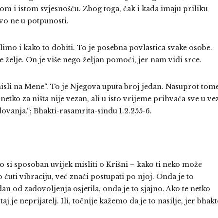
lom i istom svjesnošću. Zbog toga, čak i kada imaju priliku
ovo ne u potpunosti.
elimo i kako to dobiti. To je posebna povlastica svake osobe.
 želje. On je više nego željan pomoći, jer nam vidi srce.
 misli na Mene“. To je Njegova uputa broj jedan. Nasuprot tom
etko za ništa nije vezan, ali u isto vrijeme prihvaća sve u ve
ovanja.“; Bhakti-rasamrita-sindu 1.2.255-6.
 si sposoban uvijek misliti o Krišni – kako ti neko može
 čuti vibraciju, već znači postupati po njoj. Onda je to
n od zadovoljenja osjetila, onda je to sjajno. Ako te netko
taj je neprijatelj. Ili, točnije kažemo da je to nasilje, jer bhakt