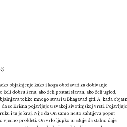
-7)
eko objašnjenje kako i koga obožavati za dobivanje
o želi dobru ženu, ako želi postati slavan, ako želi ugled,
objašnjava toliko mnogo stvari u Bhagavad giti. A, kada objasn
da se Krišna pojavljuje u svakoj životinjskoj vrsti. Pojavljuje
uku i tu je kraj. Nije da On samo nešto zahtijeva poput
mo vječno prokleti. On vrlo ljupko uređuje da stalno daje