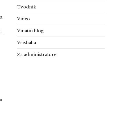
Uvodnik
ta
Video
Vinatin blog
 i
Vrishaba
Za administratore
ju