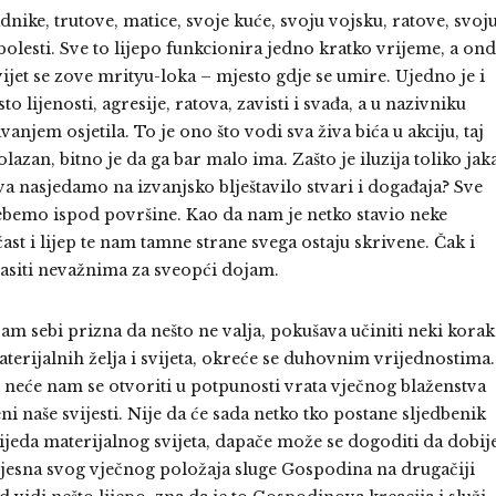
nike, trutove, matice, svoje kuće, svoju vojsku, ratove, svoj
 bolesti. Sve to lijepo funkcionira jedno kratko vrijeme, a on
vijet se zove mrityu-loka – mjesto gdje se umire. Ujedno je i
 lijenosti, agresije, ratova, zavisti i svađa, a u nazivniku
anjem osjetila. To je ono što vodi sva živa bića u akciju, taj
lazan, bitno je da ga bar malo ima. Zašto je iluzija toliko jak
nasjedamo na izvanjsko blještavilo stvari i događaja? Sve
rebemo ispod površine. Kao da nam je netko stavio neke
čast i lijep te nam tamne strane svega ostaju skrivene. Čak i
asiti nevažnima za sveopći dojam.
am sebi prizna da nešto ne valja, pokušava učiniti neki korak
terijalnih želja i svijeta, okreće se duhovnim vrijednostima.
 neće nam se otvoriti u potpunosti vrata vječnog blaženstva
i naše svijesti. Nije da će sada netko tko postane sljedbenik
ijeda materijalnog svijeta, dapače može se dogoditi da dobij
svjesna svog vječnog položaja sluge Gospodina na drugačiji