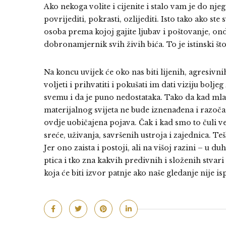
Ako nekoga volite i cijenite i stalo vam je do n
povrijediti, pokrasti, ozlijediti. Isto tako ako ste
osoba prema kojoj gajite ljubav i poštovanje, onda 
dobronamjernik svih živih bića. To je istinski što
Na koncu uvijek će oko nas biti lijenih, agresivni
voljeti i prihvatiti i pokušati im dati viziju bolj
svemu i da je puno nedostataka. Tako da kad mlad
materijalnog svijeta ne bude iznenađena i razočar
ovdje uobičajena pojava. Čak i kad smo to čuli 
sreće, uživanja, savršenih ustroja i zajednica. Te
Jer ono zaista i postoji, ali na višoj razini – u d
ptica i tko zna kakvih predivnih i složenih stvar
koja će biti izvor patnje ako naše gledanje nije 