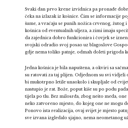
Svaki dan prvo krene izvidnica pa pronađe dobro
čeka na izlazak iz košnice. Čim se informacije poj
šume, a vraćaju se punih nožica crvenog, žutog i
košnica od eventualnih uljeza, a zimi imaju specif
da zajednica dobro funkcionira i čovjek se iznen
svojski odradio svoj posao uz blagoslove Gospod
gdje nema toliko patnje, odmah doleti prigoda ko
Jedna košnica je bila napuštena, a okviri sa sačm
su ratovati za taj plijen. Odjednom su svi vidje
bi mukotrpno letile unaokolo i skupljale od cvij
nastupio je rat. Bože, poput kiše su po podu pad
tijela po tlu. Bez milosrđa, zbog nešto meda, one
neko zatvoreno mjesto, do kojeg one ne mogu doć
Ponovo ista realizacija, ovaj svijet je mjesto patn
sve izvana izgledalo sjajno, nema neometanog uži