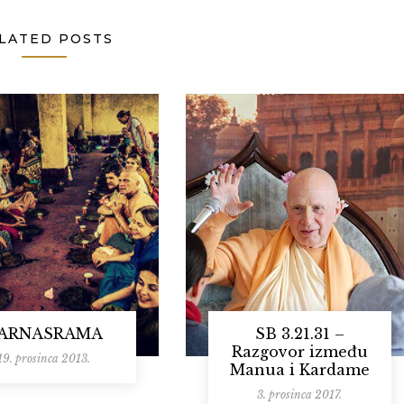
LATED POSTS
ARNASRAMA
SB 3.21.31 –
Razgovor između
19. prosinca 2013.
Manua i Kardame
3. prosinca 2017.