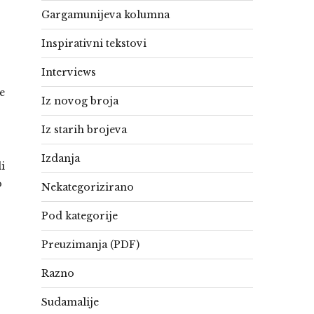
Gargamunijeva kolumna
Inspirativni tekstovi
Interviews
e
Iz novog broja
Iz starih brojeva
Izdanja
i
o
Nekategorizirano
Pod kategorije
Preuzimanja (PDF)
Razno
Sudamalije