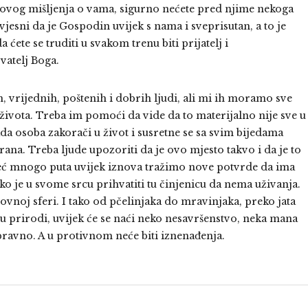
jegovog mišljenja o vama, sigurno nećete pred njime nekoga
 svjesni da je Gospodin uvijek s nama i sveprisutan, a to je
ćete se truditi u svakom trenu biti prijatelj i
vatelj Boga.
h, vrijednih, poštenih i dobrih ljudi, ali mi ih moramo sve
eg života. Treba im pomoći da vide da to materijalno nije sve u
a osoba zakorači u život i susretne se sa svim bijedama
ana. Treba ljude upozoriti da je ovo mjesto takvo i da je to
već mnogo puta uvijek iznova tražimo nove potvrde da ima
ško je u svome srcu prihvatiti tu činjenicu da nema uživanja.
uhovnoj sferi. I tako od pčelinjaka do mravinjaka, preko jata
i u prirodi, uvijek će se naći neko nesavršenstvo, neka mana
ispravno. A u protivnom neće biti iznenađenja.