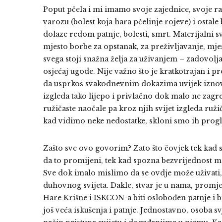
Poput pčela i mi imamo svoje zajednice, svoje rad
varozu (bolest koja hara pčelinje rojeve) i ostale
dolaze redom patnje, bolesti, smrt. Materijalni s
mjesto borbe za opstanak, za preživljavanje, mjesto
svega stoji snažna želja za uživanjem – zadovoljav
osjećaj ugode. Nije važno što je kratkotrajan i pro
da usprkos svakodnevnim dokazima uvijek iznova 
izgleda tako lijepo i privlačno dok malo ne zag
ružičaste naočale pa kroz njih svijet izgleda ruži
kad vidimo neke nedostatke, skloni smo ih progl
Zašto sve ovo govorim? Zato što čovjek tek kad s
da to promijeni, tek kad spozna bezvrijednost ma
Sve dok imalo mislimo da se ovdje može uživati,
duhovnog svijeta. Dakle, stvar je u nama, promjen
Hare Krišne i ISKCON-a biti oslobođen patnje i b
još veća iskušenja i patnje. Jednostavno, osoba 