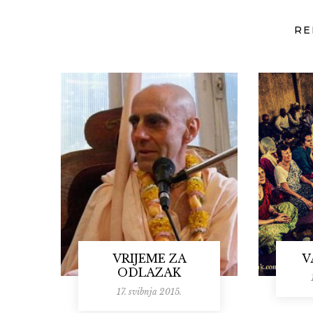
RE
VRIJEME ZA
V
ODLAZAK
17. svibnja 2015.