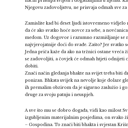
način pristupa svijetu i događanjima u njemu. Kad
Njegovu zadovoljstvu, ne prisvaja odmah sve za 
Zamislite kad bi deset ljudi istovremeno vidjelo 
da će ako svatko hoće novce za sebe, a novčanica 
medom. Uz dogovor i razumno razmišljanje se novc
najvjerojatnije doći do svađe. Zašto? Jer svatko s
Jedna priča kaže da ako na tržnici ostane vreća žit
se zadovoljiti, a čovjek će odmah htjeti odnijeti
dobiti.
Znači način gledanja bhakte na svijet treba biti d
ponizan. Bhkata uvijek na nevolje koje dolaze gl
ih premalim obzirom da je sigurno zaslužio i go
druge za svoju patnju i neuspjeh.
A sve što mu se dobro događa, vidi kao milost Svev
izgubljenim materijalnim posjedima, on svako ži
– Gospodina. To znači biti bhakta i svjestan Kri