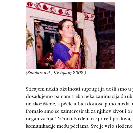
(Sundari d.d., Kk lipanj 2002.)
Sticajem nekih okolnosti suprug i ja došli smo u 
dosađujemo pa nam treba neka zanimacija da ubij
neiskorištene, a pčele u Lici donose puno meda, o
Pomalo smo se zainteresirali za njihov život i or
organizacija. Točno utvrđeni raspored poslova, 
komunikacije među pčelama. Sve je vrlo složeno, 