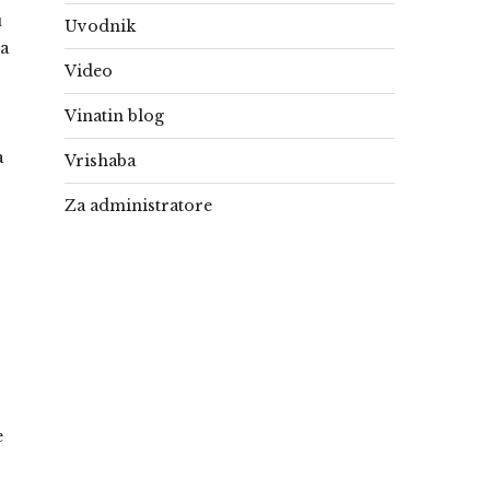
u
Uvodnik
da
Video
Vinatin blog
a
Vrishaba
Za administratore
e