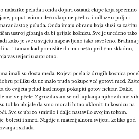
 nalazište peluda i onda dojuri ostatak ekipe koja spremno
ave, poput aviona ileću skupine pčelica i odlaze u polja i
 narančastog peluda. Onda imaju obranu koja služi za zaštitu
ičan ustroj gibanja da bi grijale košnicu. Sve je uređeno tako
adi kako je sve u svijetu napravljeno tako savršeno. Brahma j
ina. I taman kad pomislite da ima nešto prilično skladno,
ja vas uvjeri u suprotno.
ama imali su dosta meda. Rojevi pčela iz drugih košnica počel
li dobru priliku da uz malo truda pokupe već gotovi med. Zašt
eta do cvijeta pelud kad mogu pokupiti gotov nektar. Dakle,
ale mrtve pčele. Zgrozila sam se od lupkanja njihovih mrtvih
 su toliko ubijale da smo morali hitno ukloniti tu košnicu na
i. Sve se ubrzo smirilo i dalje nastavilo svojim tokom.
je, bolesti i smrti. Nigdje u materijalnom svijetu, koliko god
vanja i sklada.