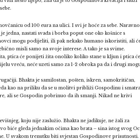
 vidi nešto lijepo, zna da je to Gospodinova kreacija i služi
sebe.
novčanicu od 100 eura na ulici. I svi je hoće za sebe. Naravno
je jedna, nastati svađa i borba poput one oko košnice s
i mogu podijeliti, ili pak nekako humano iskoristiti, ali ć
ebično misli samo na svoje interese. A tako je sa svime.
a, ptica će ponijeti žita onoliko koliko stane u kljun i ptica ć
 cijelu vreću, neće uzeti samo za 1-2 obroka pa da i drugi mog
rugačiji. Bhakta je samilostan, pošten, iskren, samokritičan,
eda kao na priliku da se u molitvi približi Gospodinu i smatr
re, ali se Gospodin pobrinuo da ih smanji. Nikad ne krivi
išnjeg, koju nije zaslužio. Bhakta ne jadikuje, ne žali za
vo biće gleda jednakim očima kao brata – sina istog svog Oc
šne. U svakom trenutku biti svjestan Gospodinove prisutnosti.