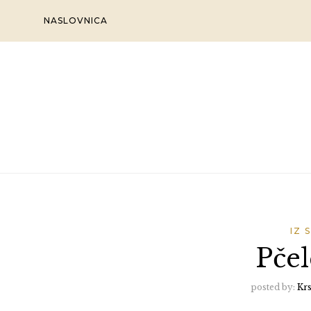
Skip
NASLOVNICA
to
content
IZ 
Pčel
posted by:
Kr