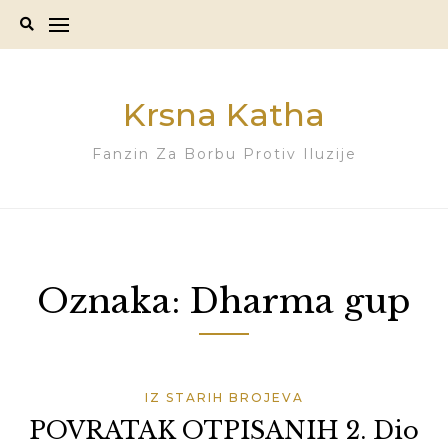
Skip
to
content
Krsna Katha
Fanzin Za Borbu Protiv Iluzije
Oznaka:
Dharma gup
IZ STARIH BROJEVA
POVRATAK OTPISANIH 2. Dio