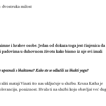
: dvostruka milost
mne i hrabre osobe. Jedan od dokaza toga jest činjenica da
a i padovima u duhovnom životu kako bismo iz nje svi imali
e se upoznali s bhaktama? Kako ste se odlučili za bhakti yogu?
iti mataji Vinati što nas uključuje u službu. Krsna Katha je
leranciju, poniznost. Hvala ti na službi koju obavljaš već dug