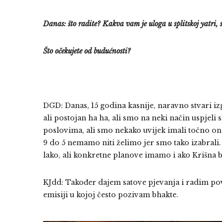
Danas: što radite? Kakva vam je uloga u splitskoj yatri, 
Što očekujete od budućnosti?
DGD: Danas, 15 godina kasnije, naravno stvari izg
ali postojan ha ha, ali smo na neki način uspjeli
poslovima, ali smo nekako uvijek imali točno on
9 do 5 nemamo niti želimo jer smo tako izabrali. 
lako, ali konkretne planove imamo i ako Krišna 
KJdd: Također dajem satove pjevanja i radim po
emisiji u kojoj često pozivam bhakte.