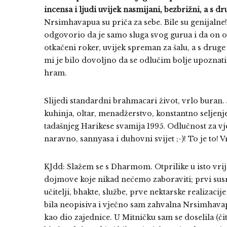
incensa i ljudi uvijek nasmijani, bezbrižni, a s d
Nrsimhavapua su priča za sebe. Bile su genijalne
odgovorio da je samo sluga svog gurua i da on o
otkačeni roker, uvijek spreman za šalu, a s dru
mi je bilo dovoljno da se odlučim bolje upoznati 
hram.
Slijedi standardni brahmacari život, vrlo buran.
kuhinja, oltar, menadžerstvo, konstantno seljenje
tadašnjeg Harikese svamija 1995. Odlučnost za vj
naravno, sannyasa i duhovni svijet ;-)! To je to! 
KJdd: Slažem se s Dharmom. Otprilike u isto vri
dojmove koje nikad nećemo zaboraviti; prvi susre
učitelji, bhakte, službe, prve nektarske realizac
bila neopisiva i vječno sam zahvalna Nrsimhavapu
kao dio zajednice. U Mitničku sam se doselila (čit