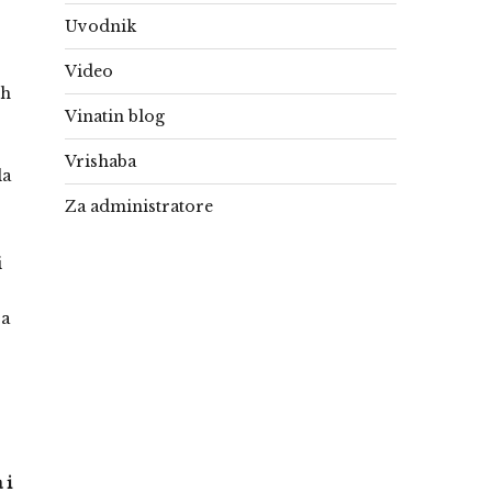
Uvodnik
Video
th
Vinatin blog
Vrishaba
la
Za administratore
i
ja
 i