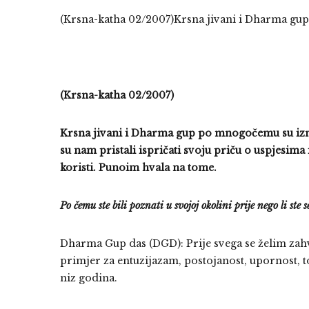
(Krsna-katha 02/2007)
Krsna jivani i Dharma gup
(Krsna-katha 02/2007)
Krsna jivani i Dharma gup po mnogočemu su izni
su nam pristali ispričati svoju priču o uspjesim
koristi. Punoim hvala na tome.
Po čemu ste bili poznati u svojoj okolini prije nego li st
Dharma Gup das (DGD): Prije svega se želim zahval
primjer za entuzijazam, postojanost, upornost, to
niz godina.