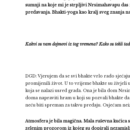
sumnji na koje mi je strpljivi Nrsimahavapu da
predavanja. Bhakti-yoga kao kralj sveg znanja n
Kakvi su vam dojmovi iz tog vremena? Kako su tekli tad
DGD: Vjerujem da se svi bhakte vrlo rado sjećaju
promijenili život. U to vrijeme bhakte su živjeli
koja se nalazi usred grada. Ona je bila dom Nrs
doma napraviti hram u koji su pozvali bhakte da ž
neću biti spreman za takvu predaju. Osjećam ne
Atmosfera je bila magična. Mala ruševna kućica 
zelenim prozorom iz kojeg su dopirali nezamisli