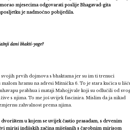
s morao mjesecima odgovarati poslije Bhagavad-gita
aposljetku je nadmoćno pobijedila.
ašnji dani bhakti-yoge?
 svojih prvih dojmova s bhaktama jer su im ti trenuci
 u malom hramu na adresi Mitnička 6. To je stara kućica u lišć
imhavapu prabhua i mataji Mahojjvale koji su odlučili od svo
ive s njima. To me još uvijek fascinira. Mislim da ja nikad
izmjernu zahvalnost prema njima.
s dvorištem u kojem se uvijek častio prasadam, s drvenim
vi mirisi indijskih začina miješanih s čarobnim mirisom