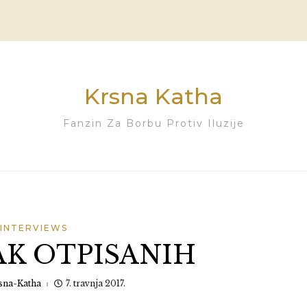
Krsna Katha
Fanzin Za Borbu Protiv Iluzije
INTERVIEWS
K OTPISANIH
sna-Katha
7. travnja 2017.