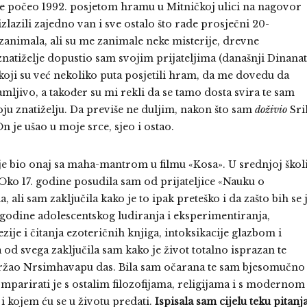
 je počeo 1992. posjetom hramu u Mitničkoj ulici na nagovor
zlazili zajedno van i sve ostalo što rade prosječni 20-
zanimala, ali su me zanimale neke misterije, drevne
u znatiželje dopustio sam svojim prijateljima (današnji Dinana
ji su već nekoliko puta posjetili hram, da me dovedu da
ljivo, a također su mi rekli da se tamo dosta svira te sam
voju znatiželju. Da previše ne duljim, nakon što sam
doživio
Sri
je ušao u moje srce, sjeo i ostao.
je bio onaj sa maha-mantrom u filmu «Kosa». U srednjoj škol
… Oko 17. godine posudila sam od prijateljice «Nauku o
li sam zaključila kako je to ipak preteško i da zašto bih se 
 godine adolescentskog ludiranja i eksperimentiranja,
e i čitanja ezoteričnih knjiga, intoksikacije glazbom i
d svega zaključila sam kako je život totalno isprazan te
 držao Nrsimhavapu das. Bila sam očarana te sam bjesomučno
komparirati je s ostalim filozofijama, religijama i s modernom
 i kojem ću se u životu predati.
Ispisala sam cijelu teku pitanja