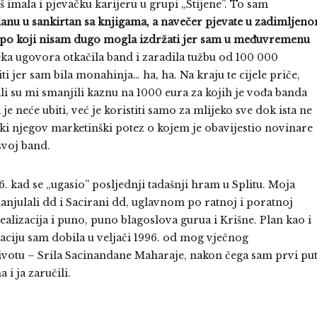
š imala i pjevačku karijeru u grupi „Stijene”. To sam
danu u sankirtan sa knjigama, a navečer pjevate u zadimljen
empo koji nisam dugo mogla izdržati jer sam u međuvremenu
eka ugovora otkačila band i zaradila tužbu od 100 000
i jer sam bila monahinja… ha, ha. Na kraju te cijele priče,
li su mi smanjili kaznu na 1000 eura za kojih je vođa banda
je neće ubiti, već je koristiti samo za mlijeko sve dok ista ne
ki njegov marketinški potez o kojem je obavijestio novinare
 svoj band.
6. kad se „ugasio” posljednji tadašnji hram u Splitu. Moja
 Manjulali dd i Sacirani dd, uglavnom po ratnoj i poratnoj
ealizacija i puno, puno blagoslova gurua i Krišne. Plan kao i
aciju sam dobila u veljači 1996. od mog vječnog
votu – Srila Sacinandane Maharaje, nakon čega sam prvi pu
i ja zaručili.