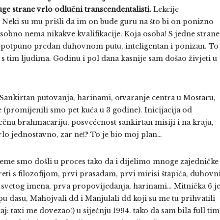
ruge strane vrlo odlučni transcendentalisti.
Lekcije
! Neki su mu prišli da im on bude guru na što bi on ponizno
sobno nema nikakve kvalifikacije. Koja osoba! S jedne strane
ge potpuno predan duhovnom putu, inteligentan i ponizan. To
s tim ljudima. Godinu i pol dana kasnije sam došao živjeti u
 Sankirtan putovanja, harinami, otvaranje centra u Mostaru,
 (promijenili smo pet kuća u 3 godine). Inicijacija od
ečnu brahmacariju, posvećenost sankirtan misiji i na kraju,
Vrlo jednostavno, zar ne!? To je bio moj plan…
jeme smo došli u proces tako da i dijelimo mnoge zajedničke
ti s filozofijom, prvi prasadam, prvi mirisi štapića, duhovn
ije svetog imena, prva propovijedanja, harinami… Mitnička 6 j
 dasu, Mahojvali dd i Manjulali dd koji su me tu prihvatili
aj: taxi me dovezao!) u siječnju 1994. tako da sam bila full tim