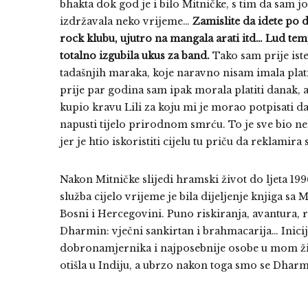
bhakta dok god je i bilo Mitničke, s tim da sam jo
izdržavala neko vrijeme…
Zamislite da idete po 
rock klubu, ujutro na mangala arati itd… Lud t
totalno izgubila ukus za band.
Tako sam prije ist
tadašnjih maraka, koje naravno nisam imala platit
prije par godina sam ipak morala platiti danak, a
kupio kravu Lili za koju mi je morao potpisati da 
napusti tijelo prirodnom smrću. To je sve bio ne
jer je htio iskoristiti cijelu tu priču da reklamira
Nakon Mitničke slijedi hramski život do ljeta 199
služba cijelo vrijeme je bila dijeljenje knjiga sa
Bosni i Hercegovini. Puno riskiranja, avantura, r
Dharmin: vječni sankirtan i brahmacarija… Inicij
dobronamjernika i najposebnije osobe u mom ži
otišla u Indiju, a ubrzo nakon toga smo se Dharma 