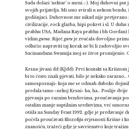
Sada dolazi ‘nektar’ o meni ;-). Moj duhovni put
svojih prijatelja. Mi smo svirali u nekom bendu, i
godišnjaci. Duhovnost me nikad nije pretjerano 
civilizacije, rock glazba, hipi pokret i sl. U duh
prabhu USA, Madana Raya prabhu i bh Gordan) ko
vidim
gurua
. Riječ
guru
je zvučala dovoljno primam
odlučio napraviti taj korak ne bi li zadovoljio s
Sacinandanu Swamija moj se život promijenio. On 
Krsna-jivani dd (KJdd): Prvi kontakt sa Krišnom 
bi to često znali pjevati, bilo je nekako zarazno
samospoznaji» koja me se odmah duboko dojmila, a
predala tamo «nekoj Krsni» ha, ha… Poslije dvije
pjevanja po raznim bendovima, proučavanja poezij
ostalim manje suptilnim sredstvima, već umorna o
otišla na Sunday Feast 1992. gdje je predavanje
počela proučavati filozofiju svjesnosti Krišne i 
znanošću, tražeći gdje je savršenstvo koje tražim