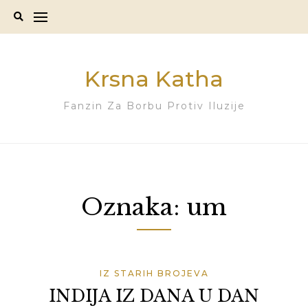
Skip
to
content
Krsna Katha
Fanzin Za Borbu Protiv Iluzije
Oznaka:
um
IZ STARIH BROJEVA
INDIJA IZ DANA U DAN