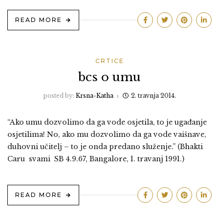
READ MORE
CRTICE
bcs o umu
posted by:
Krsna-Katha
2. travnja 2014.
“Ako umu dozvolimo da ga vode osjetila, to je ugađanje
osjetilima! No, ako mu dozvolimo da ga vode vaišnave,
duhovni učitelj – to je onda predano služenje.” (Bhakti
Caru svami SB 4.9.67, Bangalore, 1. travanj 1991.)
READ MORE