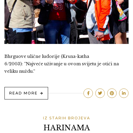
Bhrguove ulične ludorije (Krsna-katha
6/2003): “Najveće uživanje u ovom svijetu je otići na
veliku nuždu.“
READ MORE
IZ STARIH BROJEVA
HARINAMA