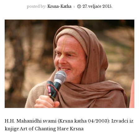
posted by:
Krsna-Katha
27. veljače 2015.
H.H. Mahanidhi svami (Krsna katha 04/2003): Izvadci iz
knjige Art of Chanting Hare Krsna