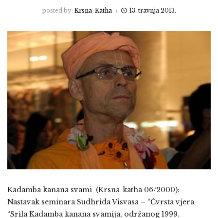
posted by:
Krsna-Katha
13. travnja 2013.
Kadamba kanana svami (Krsna-katha 06/2000):
Nastavak seminara Sudhrida Visvasa – “Čvrsta vjera
“Srila Kadamba kanana svamija, održanog 1999.