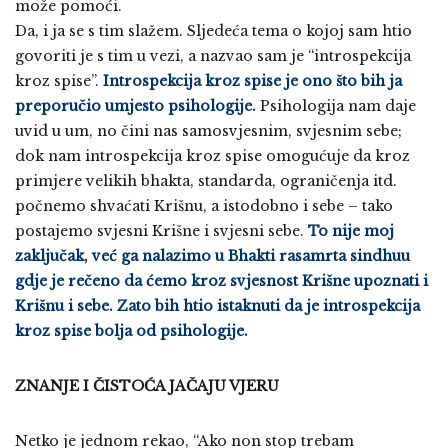
može pomoći.
Da, i ja se s tim slažem. Sljedeća tema o kojoj sam htio
govoriti je s tim u vezi, a nazvao sam je “introspekcija
kroz spise”.
Introspekcija kroz spise je ono što bih ja
preporučio umjesto psihologije.
Psihologija nam daje
uvid u um, no čini nas samosvjesnim, svjesnim sebe;
dok nam introspekcija kroz spise omogućuje da kroz
primjere velikih bhakta, standarda, ograničenja itd.
počnemo shvaćati Krišnu, a istodobno i sebe – tako
postajemo svjesni Krišne i svjesni sebe.
To nije moj
zaključak, već ga nalazimo u Bhakti rasamrta sindhuu
gdje je rečeno da ćemo kroz svjesnost Krišne upoznati i
Krišnu i sebe. Zato bih htio istaknuti da je introspekcija
kroz spise bolja od psihologije.
ZNANJE I ČISTOĆA JAČAJU VJERU
Netko je jednom rekao, “Ako non stop trebam