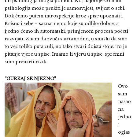
im psihologija mogla pomoći. No, najbolje što nam
psihologija može pružiti je samosvijest, svijest o sebi.
Dok ćemo putem introspekcije kroz spise upoznati i
Krišnu i sebe – saznat ćemo koje su odlike dobre, a
ijedno ćemo ih automatski, primjenom procesa početi
razvijati. Znam da zvuči staromodno, u smislu da smo
to već toliko puta čuli, no tako stvari doista stoje. To je
pitanje vjere u spise. Imamo li vjeru u spise, spremni
smo preuzeti rizik.
“GURKAJ SE NJEŽNO”
Ovo
sam
našao
na
jedno
j
oglas