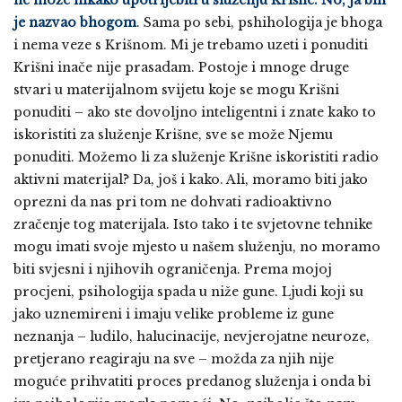
ne može nikako upotrijebiti u služenju Krišne. No, ja bih
je nazvao bhogom
. Sama po sebi, pshihologija je bhoga
i nema veze s Krišnom. Mi je trebamo uzeti i ponuditi
Krišni inače nije prasadam. Postoje i mnoge druge
stvari u materijalnom svijetu koje se mogu Krišni
ponuditi – ako ste dovoljno inteligentni i znate kako to
iskoristiti za služenje Krišne, sve se može Njemu
ponuditi. Možemo li za služenje Krišne iskoristiti radio
aktivni materijal? Da, još i kako. Ali, moramo biti jako
oprezni da nas pri tom ne dohvati radioaktivno
zračenje tog materijala. Isto tako i te svjetovne tehnike
mogu imati svoje mjesto u našem služenju, no moramo
biti svjesni i njihovih ograničenja. Prema mojoj
procjeni, psihologija spada u niže gune. Ljudi koji su
jako uznemireni i imaju velike probleme iz gune
neznanja – ludilo, halucinacije, nevjerojatne neuroze,
pretjerano reagiraju na sve – možda za njih nije
moguće prihvatiti proces predanog služenja i onda bi