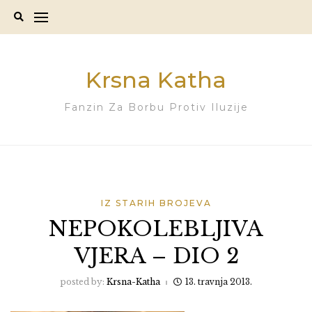
Skip
to
content
Krsna Katha
Fanzin Za Borbu Protiv Iluzije
IZ STARIH BROJEVA
NEPOKOLEBLJIVA
VJERA – DIO 2
posted by:
Krsna-Katha
13. travnja 2013.