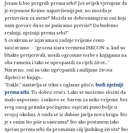
Jesam li bio pregrub prema sebi? Još uvijek vjerujem da
je svjesnost Krišne najuzvišeniji put, no možda je
preuzvišen za mene? Možda su dobronamjerni oni koji
nam govore da se ne puširamo previše? Da budemo
realniji, nježniji prema sebi?”
S ovakvim se izjavama u zadnje vrijeme često
suočavamo – “grozna stara vremena ISKCON-a, kad su
bhakte pretjerivali, nosili ogromne torbe s knjigama na
oba ramena i tako se upropastili za cijeli život…”
Naravno, oni su tako upropastili i milijune života
dijeleći te knjige…
“Dakle,” nastavlja se tekst s oglasne ploče,
budi nježniji
prema sebi
. To dobro zvuči. Lako se možemo složiti da
malo usporimo i uskoro se, barem za neko vrijeme, bez
sveg onog pritiska počinjemo osjećati puno bolje u
svojoj okolini. A onda se iz dubine javlja nova briga: Što
je s onim što piše u sastrama? Što ako postanem tako
nježan prema sebi da promašim cilj ljudskog života? Što