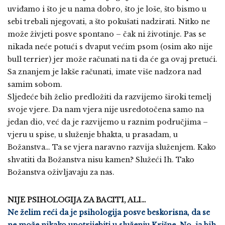
uviđamo i što je u nama dobro, što je loše, što bismo u
sebi trebali njegovati, a što pokušati nadzirati. Nitko ne
može živjeti posve spontano – čak ni životinje. Pas se
nikada neće potući s dvaput većim psom (osim ako nije
bull terrier) jer može računati na ti da će ga ovaj pretući.
Sa znanjem je lakše računati, imate više nadzora nad
samim sobom.
Sljedeće bih želio predložiti da razvijemo široki temelj
svoje vjere. Da nam vjera nije usredotočena samo na
jedan dio, već da je razvijemo u raznim područjima –
vjeru u spise, u služenje bhakta, u prasadam, u
Božanstva… Ta se vjera naravno razvija služenjem. Kako
shvatiti da Božanstva nisu kamen? Služeći Ih. Tako
Božanstva oživljavaju za nas.
NIJE PSIHOLOGIJA ZA BACITI, ALI…
Ne želim reći da je psihologija posve beskorisna, da se