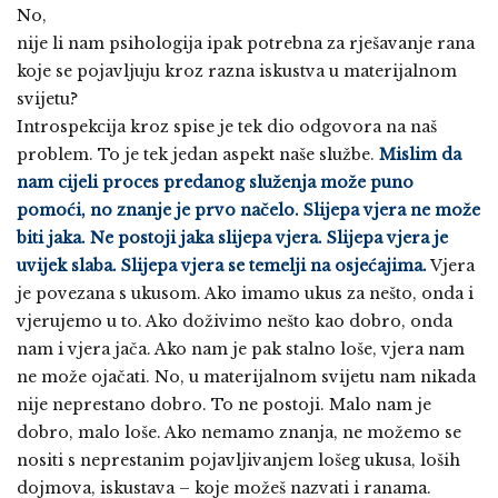
No,
nije li nam psihologija ipak potrebna za rješavanje rana
koje se pojavljuju kroz razna iskustva u materijalnom
svijetu?
Introspekcija kroz spise je tek dio odgovora na naš
problem. To je tek jedan aspekt naše službe.
Mislim da
nam cijeli proces predanog služenja može puno
pomoći, no znanje je prvo načelo. Slijepa vjera ne može
biti jaka. Ne postoji jaka slijepa vjera. Slijepa vjera je
uvijek slaba. Slijepa vjera se temelji na osjećajima.
Vjera
je povezana s ukusom. Ako imamo ukus za nešto, onda i
vjerujemo u to. Ako doživimo nešto kao dobro, onda
nam i vjera jača. Ako nam je pak stalno loše, vjera nam
ne može ojačati. No, u materijalnom svijetu nam nikada
nije neprestano dobro. To ne postoji. Malo nam je
dobro, malo loše. Ako nemamo znanja, ne možemo se
nositi s neprestanim pojavljivanjem lošeg ukusa, loših
dojmova, iskustava – koje možeš nazvati i ranama.