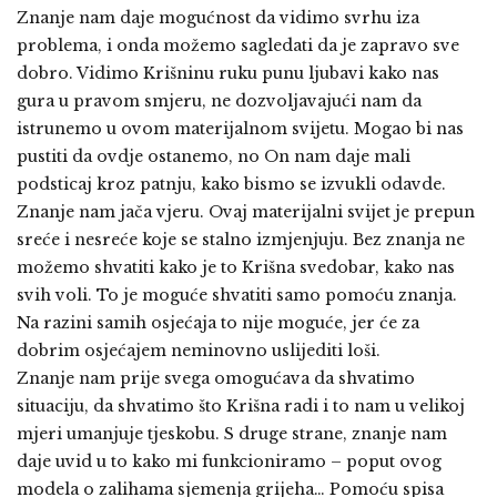
Znanje nam daje mogućnost da vidimo svrhu iza
problema, i onda možemo sagledati da je zapravo sve
dobro. Vidimo Krišninu ruku punu ljubavi kako nas
gura u pravom smjeru, ne dozvoljavajući nam da
istrunemo u ovom materijalnom svijetu. Mogao bi nas
pustiti da ovdje ostanemo, no On nam daje mali
podsticaj kroz patnju, kako bismo se izvukli odavde.
Znanje nam jača vjeru. Ovaj materijalni svijet je prepun
sreće i nesreće koje se stalno izmjenjuju. Bez znanja ne
možemo shvatiti kako je to Krišna svedobar, kako nas
svih voli. To je moguće shvatiti samo pomoću znanja.
Na razini samih osjećaja to nije moguće, jer će za
dobrim osjećajem neminovno uslijediti loši.
Znanje nam prije svega omogućava da shvatimo
situaciju, da shvatimo što Krišna radi i to nam u velikoj
mjeri umanjuje tjeskobu. S druge strane, znanje nam
daje uvid u to kako mi funkcioniramo – poput ovog
modela o zalihama sjemenja grijeha… Pomoću spisa