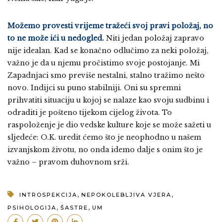
Možemo provesti vrijeme tražeći svoj pravi položaj, no
to ne može ići u nedogled.
Niti jedan položaj zapravo
nije idealan. Kad se konačno odlučimo za neki položaj,
važno je da u njemu pročistimo svoje postojanje. Mi
Zapadnjaci smo previše nestalni, stalno tražimo nešto
novo. Indijci su puno stabilniji. Oni su spremni
prihvatiti situaciju u kojoj se nalaze kao svoju sudbinu i
odraditi je pošteno tijekom cijelog života. To
raspoloženje je dio vedske kulture koje se može sažeti u
sljedeće: O.K. uredit ćemo što je neophodno u našem
izvanjskom životu, no onda idemo dalje s onim što je
važno – pravom duhovnom srži.
,
,
INTROSPEKCIJA
NEPOKOLEBLJIVA VJERA
,
,
PSIHOLOGIJA
ŠASTRE
UM