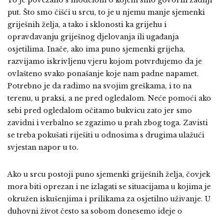
To je povezano s modelom o kojem smo govorili zadnji
put. Što smo čišći u srcu, to je u njemu manje sjemenki
griješnih želja, a tako i sklonosti ka grijehu i
opravdavanju griješnog djelovanja ili ugađanja
osjetilima. Inače, ako ima puno sjemenki grijeha,
razvijamo iskrivljenu vjeru kojom potvrđujemo da je
ovlašteno svako ponašanje koje nam padne napamet.
Potrebno je da radimo na svojim greškama, i to na
terenu, u praksi, a ne pred ogledalom. Neće pomoći ako
sebi pred ogledalom očitamo bukvicu zato jer smo
zavidni i verbalno se zgazimo u prah zbog toga. Zavisti
se treba pokušati riješiti u odnosima s drugima ulažući
svjestan napor u to.
Ako u srcu postoji puno sjemenki griješnih želja, čovjek
mora biti oprezan i ne izlagati se situacijama u kojima je
okružen iskušenjima i prilikama za osjetilno uživanje. U
duhovni život često sa sobom donesemo ideje o