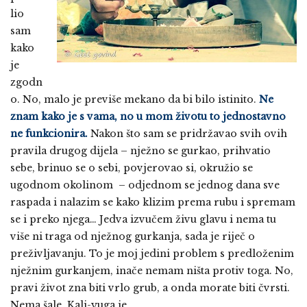
lio
sam
kako
je
zgodn
o. No, malo je previše mekano da bi bilo istinito.
Ne
znam kako je s vama, no u mom životu to jednostavno
ne funkcionira.
Nakon što sam se pridržavao svih ovih
pravila drugog dijela – nježno se gurkao, prihvatio
sebe, brinuo se o sebi, povjerovao si, okružio se
ugodnom okolinom – odjednom se jednog dana sve
raspada i nalazim se kako klizim prema rubu i spremam
se i preko njega… Jedva izvučem živu glavu i nema tu
više ni traga od nježnog gurkanja, sada je riječ o
preživljavanju. To je moj jedini problem s predloženim
nježnim gurkanjem, inače nemam ništa protiv toga. No,
pravi život zna biti vrlo grub, a onda morate biti čvrsti.
Nema šale, Kali-yuga je.