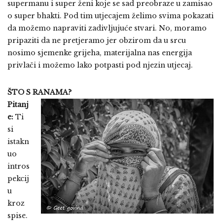
supermanu i super ženi koje se sad preobraze u zamisao
o super bhakti. Pod tim utjecajem želimo svima pokazati
da možemo napraviti zadivljujuće stvari. No, moramo
pripaziti da ne pretjeramo jer obzirom da u srcu
nosimo sjemenke grijeha, materijalna nas energija
privlači i možemo lako potpasti pod njezin utjecaj.
ŠTO S RANAMA?
Pitanj
e:
Ti
si
istakn
uo
intros
pekcij
u
kroz
spise.