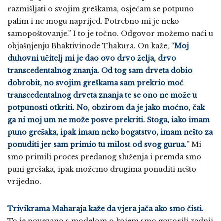
razmišljati o svojim greškama, osjećam se potpuno
palim i ne mogu naprijed. Potrebno mi je neko
samopoštovanje.” I to je točno. Odgovor možemo naći u
objašnjenju Bhaktivinode Thakura. On kaže, “
Moj
duhovni učitelj mi je dao ovo drvo želja, drvo
transcedentalnog znanja. Od tog sam drveta dobio
dobrobit, no svojim greškama sam prekrio moć
transcedentalnog drveta znanja te se ono ne može u
potpunosti otkriti. No, obzirom da je jako moćno, čak
ga ni moj um ne može posve prekriti. Stoga, iako imam
puno grešaka, ipak imam neko bogatstvo, imam nešto za
ponuditi jer sam primio tu milost od svog gurua.
” Mi
smo primili proces predanog služenja i premda smo
puni grešaka, ipak možemo drugima ponuditi nešto
vrijedno.
Trivikrama Maharaja kaže da vjera jača ako smo čisti.