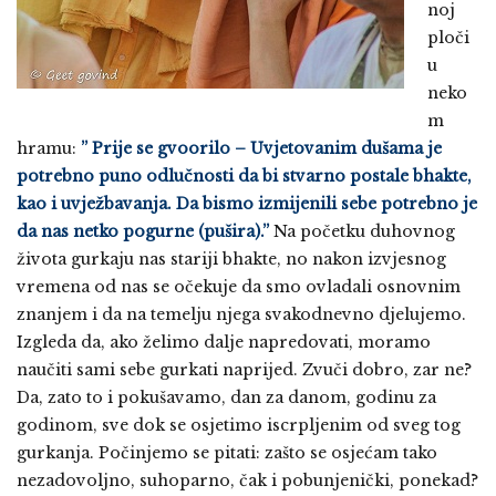
noj
ploči
u
neko
m
hramu:
” Prije se gvoorilo – Uvjetovanim dušama je
potrebno puno odlučnosti da bi stvarno postale bhakte,
kao i uvježbavanja. Da bismo izmijenili sebe potrebno je
da nas netko pogurne (pušira).”
Na početku duhovnog
života gurkaju nas stariji bhakte, no nakon izvjesnog
vremena od nas se očekuje da smo ovladali osnovnim
znanjem i da na temelju njega svakodnevno djelujemo.
Izgleda da, ako želimo dalje napredovati, moramo
naučiti sami sebe gurkati naprijed. Zvuči dobro, zar ne?
Da, zato to i pokušavamo, dan za danom, godinu za
godinom, sve dok se osjetimo iscrpljenim od sveg tog
gurkanja. Počinjemo se pitati: zašto se osjećam tako
nezadovoljno, suhoparno, čak i pobunjenički, ponekad?