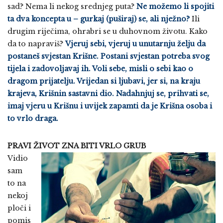
sad? Nema li nekog srednjeg puta?
Ne možemo li spojiti
ta dva koncepta u – gurkaj (puširaj) se, ali nježno?
Ili
drugim riječima, ohrabri se u duhovnom životu. Kako
da to napraviš?
Vjeruj sebi, vjeruj u unutarnju želju da
postaneš svjestan Krišne. Postani svjestan potreba svog
tijela i zadovoljavaj ih. Voli sebe, misli o sebi kao o
dragom prijatelju. Vrijedan si ljubavi, jer si, na kraju
krajeva, Krišnin sastavni dio. Nadahnjuj se, prihvati se,
imaj vjeru u Krišnu i uvijek zapamti da je Krišna osoba i
to vrlo draga.
PRAVI ŽIVOT ZNA BITI VRLO GRUB
Vidio
sam
to na
nekoj
ploči i
pomis