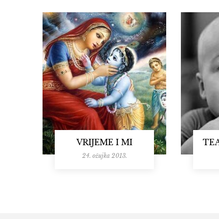
VRIJEME I MI
TE
24. ožujka 2013.