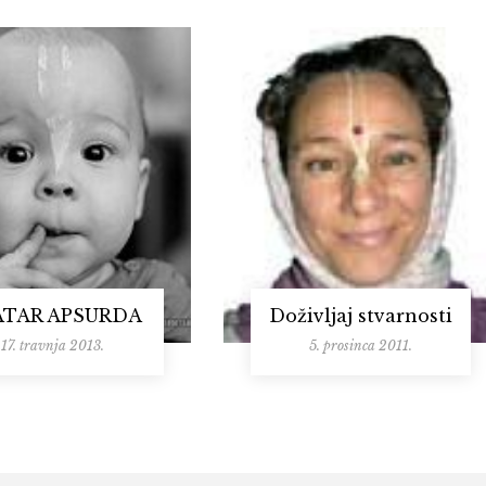
ATAR APSURDA
Doživljaj stvarnosti
17. travnja 2013.
5. prosinca 2011.