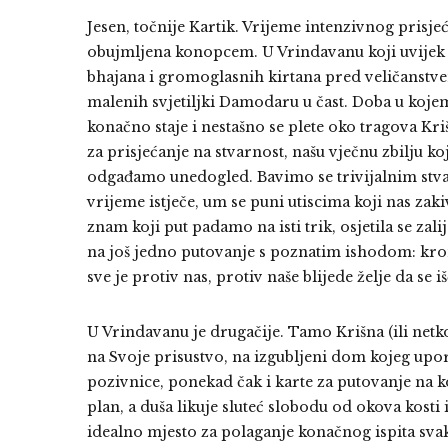
Jesen, točnije Kartik. Vrijeme intenzivnog prisj
obujmljena konopcem. U Vrindavanu koji uvijek 
bhajana i gromoglasnih kirtana pred veličanstv
malenih svjetiljki Damodaru u čast. Doba u kojem,
konačno staje i nestašno se plete oko tragova K
za prisjećanje na stvarnost, našu vječnu zbilju k
odgađamo unedogled. Bavimo se trivijalnim stva
vrijeme istječe, um se puni utiscima koji nas zak
znam koji put padamo na isti trik, osjetila se za
na još jedno putovanje s poznatim ishodom: kr
sve je protiv nas, protiv naše blijede želje da se 
U Vrindavanu je drugačije. Tamo Krišna (ili net
na Svoje prisustvo, na izgubljeni dom kojeg upo
pozivnice, ponekad čak i karte za putovanje na k
plan, a duša likuje sluteć slobodu od okova kosti
idealno mjesto za polaganje konačnog ispita svak