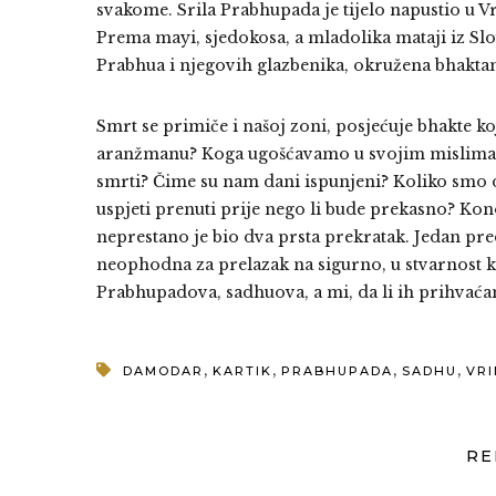
svakome. Srila Prabhupada je tijelo napustio u Vr
Prema mayi, sjedokosa, a mladolika mataji iz Slo
Prabhua i njegovih glazbenika, okružena bhakt
Smrt se primiče i našoj zoni, posjećuje bhakte 
aranžmanu? Koga ugošćavamo u svojim mislima, v
smrti? Čime su nam dani ispunjeni? Koliko smo 
uspjeti prenuti prije nego li bude prekasno? Ko
neprestano je bio dva prsta prekratak. Jedan pred
neophodna za prelazak na sigurno, u stvarnost ko
Prabhupadova, sadhuova, a mi, da li ih prihvać
,
,
,
,
DAMODAR
KARTIK
PRABHUPADA
SADHU
VR
RE