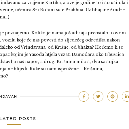
indavanu za vrijeme Kartika, a ove je godine to isto učinila i
venije, učenica Sri Rohini sute Prabhua. Uz bhajane Aindre
ama…)
koje poznajemo. Koliko je nama još udisaja preostalo u ovom
ozilu koje će nas povesti do sljedećeg odredišta nakon
daleko od Vrindavana, od Krišne, od bhakta? Hoćemo li se
nopac kojim je Yasoda htjela vezati Damodara oko trbuščića
stavlja naš napor, a drugi Krišninu milost, dva sastojka
ja ne blijedi. Ruke su nam ispružene – Krišnina,
amo?
INDAVAN
LATED POSTS