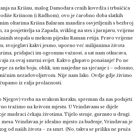
ećanja na Krišnu, malog Damodara crnih kovrdža i trbuščića
odiše Krišnom (i Radhom), ovo je čarobno doba slatkih
enim oltarima Krišna Balaram mandira osvjetljenih s bezbroj
 za posjetitelja sa Zapada, sviklog na stes i jurnjavu, vrijem
rišninih stopala u mekom pijesku Raman retija. Pravo vrijeme
oju, svojeglavi kakvi jesmo, uporno već milijunima života
rima, pridajući im ogromnu važnost, a sat nam otkucava,
ivaju za ovaj smrtni svijet. Kakvo glupavo ponašanje! Po ne
lijepe za neku boju, oblik, um nasjedne na sjećanje i – odosmo,
oničnim nezadovoljstvom. Nije nam lako. Ovdje gdje živimo
iščupamo iz ralja prolaznosti.
ko Njegov) vreba na svakom koraku, spreman da nas podsjeti
rno tražimo na krivom mjestu. U Vrindavanu se dijele
oje mudraci čekaju životima. Tijelo stenje, gurnuto u drugi
 i mesa. Vrindavan je idealno mjesto za buđenje, Vrindavan je
og od naših života – za smrt. (No, takva se prilika ne pruža