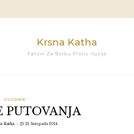
Krsna Katha
Fanzin Za Borbu Protiv Iluzije
UVODNIK
E PUTOVANJA
a-Katha
21. listopada 2014.