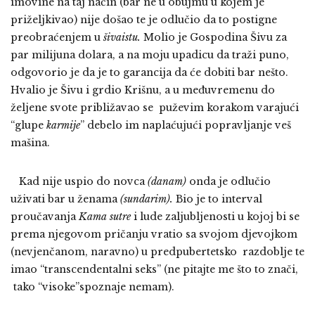
imovine na taj način (bar ne u obujmu u kojem je
priželjkivao) nije došao te je odlučio da to postigne
preobraćenjem u
šivaistu.
Molio je Gospodina Šivu za
par milijuna dolara, a na moju upadicu da traži puno,
odgovorio je da je to garancija da će dobiti bar nešto.
Hvalio je Šivu i grdio Krišnu, a u međuvremenu do
željene svote približavao se puževim korakom varajući
“glupe
karmije
” debelo im naplaćujući popravljanje veš
mašina.
Kad nije uspio do novca
(danam)
onda je odlučio
uživati bar u ženama
(sundarim).
Bio je to interval
proučavanja
Kama sutre
i lude zaljubljenosti u kojoj bi se
prema njegovom pričanju vratio sa svojom djevojkom
(nevjenčanom, naravno) u predpubertetsko razdoblje te
imao “transcendentalni seks” (ne pitajte me što to znači,
tako “visoke”spoznaje nemam).