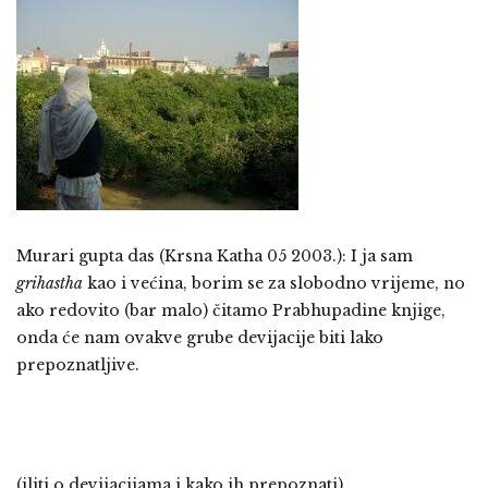
Murari gupta das
(Krsna Katha 05 2003.)
: I ja sam
grihastha
kao i većina, borim se za slobodno vrijeme, no
ako redovito (bar malo) čitamo Prabhupadine knjige,
onda će nam ovakve grube devijacije biti lako
prepoznatljive.
(iliti o devijacijama i kako ih prepoznati)