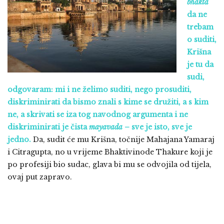
bhakta
da ne
trebam
o suditi,
Krišna
je tu da
sudi,
odgovaram: mi i ne želimo suditi, nego prosuditi,
diskriminirati da bismo znali s kime se družiti, a s kim
ne, a skrivati se iza tog navodnog argumenta i ne
diskriminirati je čista
mayavada
– sve je isto, sve je
jedno.
Da, sudit će mu Krišna, točnije Mahajana Yamaraj
i Citragupta, no u vrijeme Bhaktivinode Thakure koji je
po profesiji bio sudac, glava bi mu se odvojila od tijela,
ovaj put zapravo.