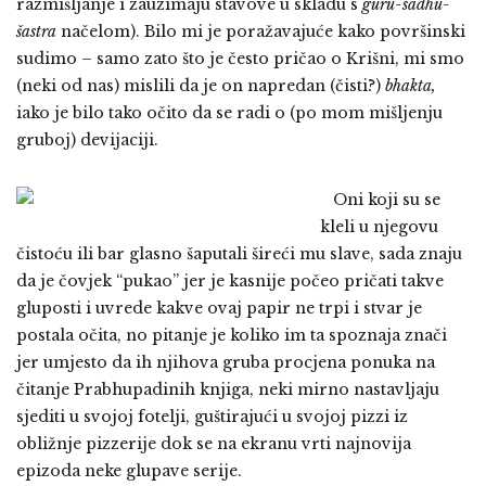
razmišljanje i zauzimaju stavove u skladu s
guru-sadhu-
šastra
načelom). Bilo mi je poražavajuće kako površinski
sudimo – samo zato što je često pričao o Krišni, mi smo
(neki od nas) mislili da je on napredan (čisti?)
bhakta,
iako je bilo tako očito da se radi o (po mom mišljenju
gruboj) devijaciji.
Oni koji su se
kleli u njegovu
čistoću ili bar glasno šaputali šireći mu slave, sada znaju
da je čovjek “pukao” jer je kasnije počeo pričati takve
gluposti i uvrede kakve ovaj papir ne trpi i stvar je
postala očita, no pitanje je koliko im ta spoznaja znači
jer umjesto da ih njihova gruba procjena ponuka na
čitanje Prabhupadinih knjiga, neki mirno nastavljaju
sjediti u svojoj fotelji, guštirajući u svojoj pizzi iz
obližnje pizzerije dok se na ekranu vrti najnovija
epizoda neke glupave serije.