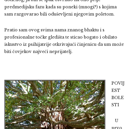
predmedijsku fazu kada su poneki (mnogi?) s kojima
sam razgovarao bili oduševljeni njegovim poletom.
Pratio sam ovog svima nama znanog bhaktu i s
profesionalne točke gledišta te sticao bogato i obilato
iskustvo iz psihijatrije otkrivajući činjenicu da um može
biti čovjekov najveći neprijatelj.
POVIJ
EST
BOLE
STI
U
prvo