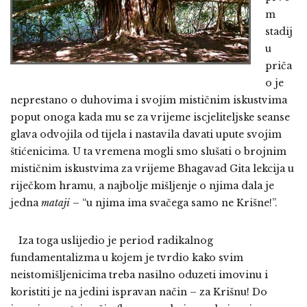
m
stadij
u
priča
o je
neprestano o duhovima i svojim mističnim iskustvima
poput onoga kada mu se za vrijeme iscjeliteljske seanse
glava odvojila od tijela i nastavila davati upute svojim
štićenicima. U ta vremena mogli smo slušati o brojnim
mističnim iskustvima za vrijeme Bhagavad Gita lekcija u
riječkom hramu, a najbolje mišljenje o njima dala je
jedna
mataji
– “u njima ima svačega samo ne Krišne!”.
Iza toga uslijedio je period radikalnog
fundamentalizma u kojem je tvrdio kako svim
neistomišljenicima treba nasilno oduzeti imovinu i
koristiti je na jedini ispravan način – za Krišnu! Do