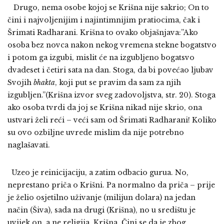
Drugo, nema osobe kojoj se Krišna nije sakrio; On to
čini i najvoljenijim i najintimnijim pratiocima, čak i
Šrimati Radharani. Krišna to ovako objašnjava:”Ako
osoba bez novca nakon nekog vremena stekne bogatstvo
i potom ga izgubi, mislit će na izgubljeno bogatsvo
dvadeset i četiri sata na dan. Stoga, da bi povećao ljubav
Svojih
bhakta
, koji put se pravim da sam za njih
izgubljen.”(Krišna izvor sveg zadovoljstva, str. 20). Stoga
ako osoba tvrdi da joj se Krišna nikad nije skrio, ona
ustvari želi reći – veći sam od Šrimati Radharani! Koliko
su ovo ozbiljne uvrede mislim da nije potrebno
naglašavati.
Uzeo je reinicijaciju, a zatim odbacio gurua. No,
neprestano priča o Krišni. Pa normalno da priča – prije
je želio osjetilno uživanje (milijun dolara) na jedan
način (Šiva), sada na drugi (Krišna), no u središtu je
uvijek on, a ne religija, Krišna. Čini se da je zbog