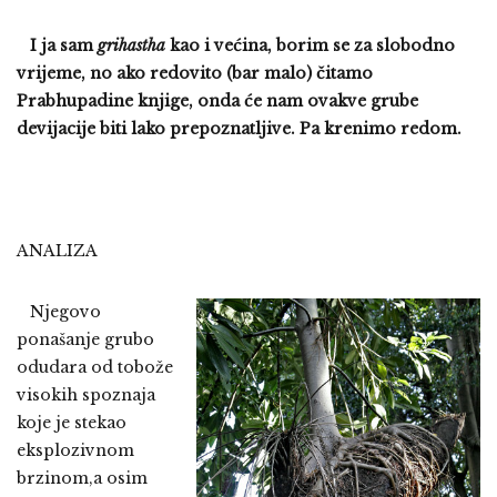
I ja sam
grihastha
kao i većina, borim se za slobodno
vrijeme, no ako redovito (bar malo) čitamo
Prabhupadine knjige, onda će nam ovakve grube
devijacije biti lako prepoznatljive. Pa krenimo redom.
ANALIZA
Njegovo
ponašanje grubo
odudara od tobože
visokih spoznaja
koje je stekao
eksplozivnom
brzinom,a osim