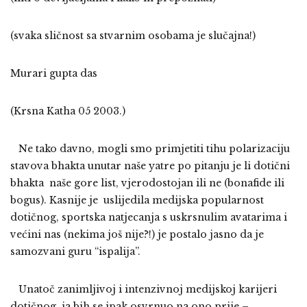
(svaka sličnost sa stvarnim osobama je slučajna!)
Murari gupta das
(Krsna Katha 05 2003.)
Ne tako davno, mogli smo primjetiti tihu polarizaciju
stavova bhakta unutar naše yatre po pitanju je li dotični
bhakta naše gore list, vjerodostojan ili ne (bonafide ili
bogus). Kasnije je uslijedila medijska popularnost
dotičnog, sportska natjecanja s uskrsnulim avatarima i
većini nas (nekima još nije?!) je postalo jasno da je
samozvani guru “ispalija”.
Unatoč zanimljivoj i intenzivnoj medijskoj karijeri
dotičnog, ja bih se ipak osvrnuo na ono prije –