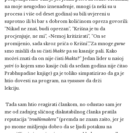
na moje neugodno iznenađenje, mnogi (a neki su u
procesu i više od deset godina) su bili uvjereni u
suprotno ili bi bar s dobrom količinom opreza govorili:
”Nikad ne znaš, budi oprezan”, ”Krišna je tu da
procjenjuje, ne mi”, «Nemoj kritizirati”, ”On se
promijenio, sada skroz priča o Krišni”,”Za mnoge
gurue
smo mislili da su čisti
bhakte
pa su kasnije pali. Kako
možeš znati da on nije čisti
bhakta
?” Jedan lider u našoj
yatri
(o kojem smo kasije čuli da sedam godina nije čitao
Prabhupadine knjige) ga je toliko simpatizirao da ga je
htio dovesti na program, na
vyasasan
da drži
lekciju.
Tada sam htio reagirati člankom, no odustao sam jer
me od zadnjeg sličnog diskutabilnog članka pratila
reputacija “
troublemakera”
(premda ne znam zašto, jer je
po mome mišljenju dobro da se ljudi potaknu na