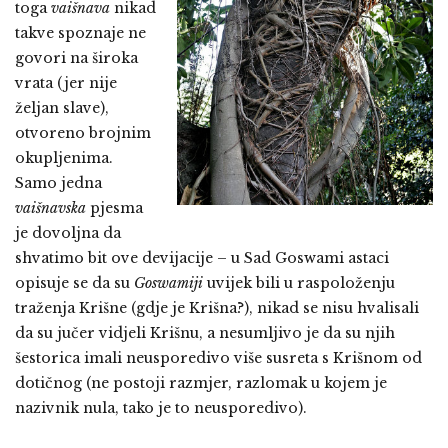
toga
vaišnava
nikad
takve spoznaje ne
govori na široka
vrata (jer nije
željan slave),
otvoreno brojnim
okupljenima.
Samo jedna
vaišnavska
pjesma
je dovoljna da
shvatimo bit ove devijacije – u Sad Goswami astaci
opisuje se da su
Goswamiji
uvijek bili u raspoloženju
traženja Krišne (gdje je Krišna?), nikad se nisu hvalisali
da su jučer vidjeli Krišnu, a nesumljivo je da su njih
šestorica imali neusporedivo više susreta s Krišnom od
dotičnog (ne postoji razmjer, razlomak u kojem je
nazivnik nula, tako je to neusporedivo).