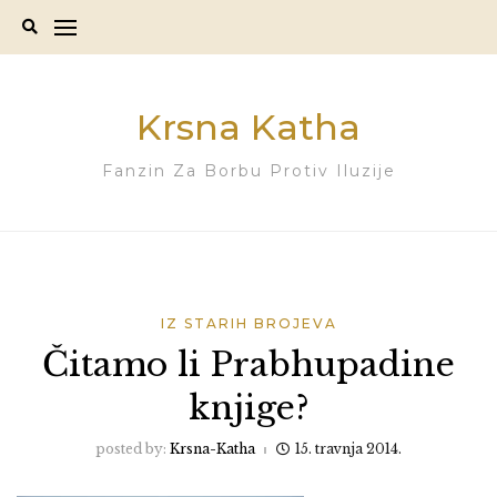
Skip
to
content
Krsna Katha
Fanzin Za Borbu Protiv Iluzije
IZ STARIH BROJEVA
Čitamo li Prabhupadine
knjige?
posted by:
Krsna-Katha
15. travnja 2014.