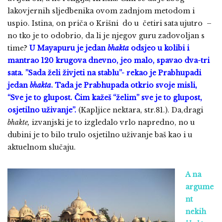
lakovjernih sljedbenika ovom zadnjom metodom i
uspio. Istina, on priča o Krišni do u četiri sata ujutro –
no tko je to odobrio, da li je njegov guru zadovoljan s
time?
U Mayapuru je jedan
bhakta
odsjeo u kolibi i
mantrao 120 krugova dnevno, jeo malo, spavao dva-tri
sata. ”Sada želi živjeti na stablu”- rekao je Prabhupadi
jedan
bhakta
. Tada je Prabhupada otkrio svoje misli,
“Sve je to glupost. Čim kažeš “želim” sve je to glupost,
osjetilno uživanje”.
(Kapljice nektara, str.81.). Da,dragi
bhakte,
izvanjski je to izgledalo vrlo napredno, no u
dubini je to bilo trulo osjetilno uživanje baš kao i u
aktuelnom slučaju.
A na
argume
nt
nekih