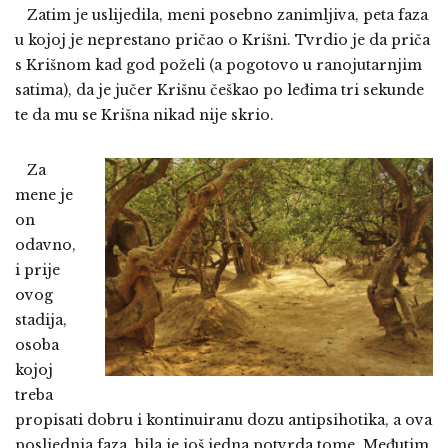
Zatim je uslijedila, meni posebno zanimljiva, peta faza
u kojoj je neprestano pričao o Krišni. Tvrdio je da priča
s Krišnom kad god poželi (a pogotovo u ranojutarnjim
satima), da je jučer Krišnu češkao po leđima tri sekunde
te da mu se Krišna nikad nije skrio.
Za
mene je
on
odavno,
i prije
ovog
stadija,
osoba
kojoj
treba
propisati dobru i kontinuiranu dozu antipsihotika, a ova
posljednja faza bila je još jedna potvrda tome. Međutim,