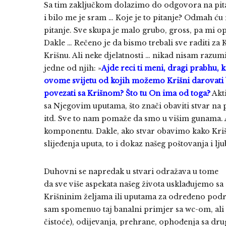
Sa tim zaključkom dolazimo do odgovora na pitan
i bilo me je sram … Koje je to pitanje? Odmah ću r
pitanje. Sve skupa je malo grubo, gross, pa mi opr
Dakle … Rečeno je da bismo trebali sve raditi za Kr
Krišnu. Ali neke djelatnosti … nikad nisam razumi
jedne od njih: »
Ajde reci ti meni, dragi prabhu, 
ovome svijetu od kojih možemo Krišni darovati b
povezati sa Krišnom? Što tu On ima od toga?
Akt
sa Njegovim uputama, što znači obaviti stvar na p
itd. Sve to nam pomaže da smo u višim gunama. 
komponentu. Dakle, ako stvar obavimo kako Krišna
slijeđenja uputa, to i dokaz našeg poštovanja i lj
Duhovni se napredak u stvari odražava u tome
da sve više aspekata našeg života usklađujemo sa
Krišninim željama ili uputama za određeno područ
sam spomenuo taj banalni primjer sa wc-om, ali su
čistoće), odijevanja, prehrane, ophođenja sa drug