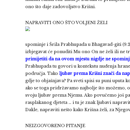
ono što daje zadovoljstvo Krišni.
NAPRAVITI ONO ŠTO VOLJENI ŽELI
spominje i Šrila Prabhupada u Bhagavad-giti (9.26
izbjegavat će ponuditi Mu ono On ne želi ili ne tr
primijetiti da na ovom mjestu nigdje ne spominje
Prabhupada tu govori u kontekstu nuđenja hrane
područja. Tako
ljubav prema Krišni znači da nap
gdje to objašnjava? Pa sveti spisi su puni uputa ko
ako se toga pridržavamo najbolje što možemo, on
svoju ljubav prema Njemu. Ako povučemo još par
rasplakanog djeteta … i tu je znak ljubavi napraviti
Dakle, napraviti nešto kako Krišna želi, za Njegov
NEIZGOVORENO PITANJE