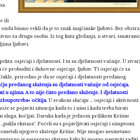
na.
 ili
t, onda bismo rekli da je to znak majčinske ljubavi. Bez obzira
itivno za drugu osobu. Iz tog kuta gledanja, u stvari, smatram
jima ljubavi.
a: osjećaji i djelatnosti. I tu su djelatnosti važnije. U stvar
će probuditi i duhovne osjećaje, ljubav. Ti osjećaji će sa
Dakle, prirodno je da se osjećaji i djelatnosti predanog
čju predanog služenja su djelatnosti važnije od osjećaja.
 u njima. A to nije čisto predano služenje. I djelatnosti
zloupotreba« očitija.
U svakom slučaju … osjećaji i aktivnosti
 se pojaviti situacija kada to i nisu i kada treba birati
n sluga, kočijaš, Daruka kada je jednom prilikom Krišnu
pukla ekstaza“. Počeli su s pojavljivati osjećaji i simptomi
no ometali njegovo služenje Krišne. Nije mogao nesmetano
mjerno je suspregao ekstazu kako bi mogao nastaviti raditi