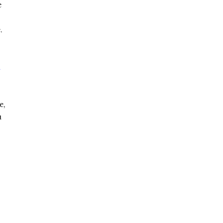
e
.
e,
u