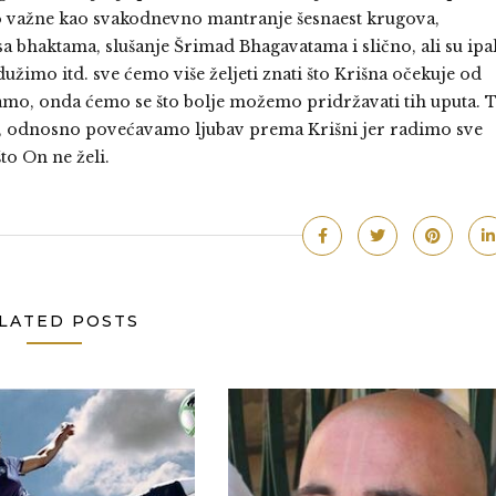
ako važne kao svakodnevno mantranje šesnaest krugova,
sa bhaktama, slušanje Šrimad Bhagavatama i slično, ali su ipa
imo itd. sve ćemo više željeti znati što Krišna očekuje od
amo, onda ćemo se što bolje možemo pridržavati tih uputa. 
 odnosno povećavamo ljubav prema Krišni jer radimo sve
što On ne želi.
LATED POSTS