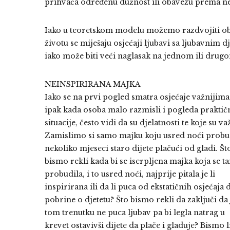
prihvaća određenu dužnost ili obavezu prema nek
Iako u teoretskom modelu možemo razdvojiti oba 
životu se miješaju osjećaji ljubavi sa ljubavnim 
iako može biti veći naglasak na jednom ili drug
NEINSPIRIRANA MAJKA
Iako se na prvi pogled smatra osjećaje važnijima
ipak kada osoba malo razmisli i pogleda praktič
situacije, često vidi da su djelatnosti te koje su va
Zamislimo si samo majku koju usred noći probu
nekoliko mjeseci staro dijete plačući od gladi. Št
bismo rekli kada bi se iscrpljena majka koja se 
probudila, i to usred noći, najprije pitala je li
inspirirana ili da li puca od ekstatičnih osjećaja 
pobrine o djetetu? Što bismo rekli da zaključi da 
tom trenutku ne puca ljubav pa bi legla natrag u
krevet ostavivši dijete da plače i gladuje? Bismo l