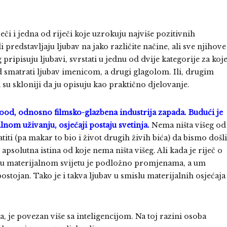
eči i jedna od riječi koje uzrokuju najviše pozitivnih
i predstavljaju ljubav na jako različite načine, ali sve njihove
pripisuju ljubavi, svrstati u jednu od dvije kategorije za koj
ed smatrati ljubav imenicom, a drugi glagolom. Ili, drugim
i su skloniji da ju opisuju kao praktično djelovanje.
wood,
odnosno filmsko-glazbena industrija zapada.
Budući je
lnom uživanju, osjećaji postaju svetinja.
Nema ništa višeg od
atiti (pa makar to bio i život drugih živih bića) da bismo došli
psolutna istina od koje nema ništa višeg. Ali kada je riječ o
e u materijalnom svijetu je podložno promjenama, a um
stojan. Tako je i takva ljubav u smislu materijalnih osjećaja
a, je povezan više sa inteligencijom. Na toj razini osoba