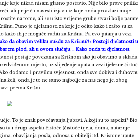
je koje nikad nisam glasno postavio. Nije bilo prave prilik
eći, ali prije ću navesti izjavu iz koje onda proizlazi moje
ostite na tome, ali se u isto vrijeme grube stvari bolje pamte
išnu. Puno je djelatnosti za koje je očito kako i zašto su za
o kako ih je moguće raditi za Krišnu. Pa evo pitanja u vezi
kako da obavim veliku nuždu za Krišnu?!« Postoji djelatnosti u
arem plod, ali u ovom slučaju … Kako onda tu djelatnost
ivnost postaje povezana sa Krišnom ako ju obavimo u skladu
redviđenom mjestu, uz slijeđenje uputa u vezi tjelesne čistoć
Ako dodamo i pravilnu svjesnost, onda sve dobiva i duhovn
 želi, onda je to ne samo najbolje za nas nego je, zbog
ubavi prema Krišni.
je. To je znak povećavanja ljubavi. A koji su to aspekti? Bio
 tu i drugi aspekti čistoće (čistoće tijela, doma, nutarnje
ima, obavljanja posla, odnosa u obitelji itd. Krišnine upute