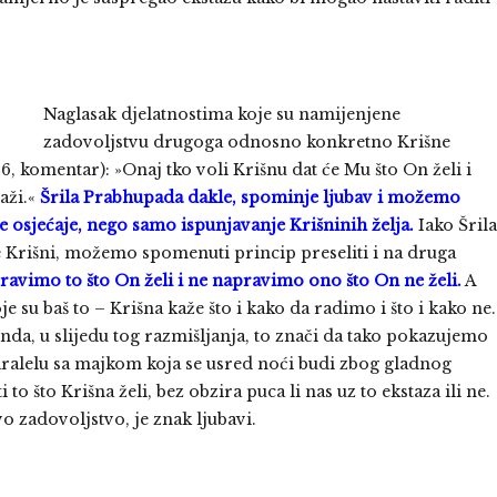
Naglasak djelatnostima koje su namijenjene
zadovoljstvu drugoga odnosno konkretno Krišne
, komentar): »Onaj tko voli Krišnu dat će Mu što On želi i
aži.«
Šrila Prabhupada dakle, spominje ljubav i možemo
 osjećaje, nego samo ispunjavanje Krišninih želja.
Iako Šrila
 Krišni, možemo spomenuti princip preseliti i na druga
ravimo to što On želi i ne napravimo ono što On ne želi.
A
je su baš to – Krišna kaže što i kako da radimo i što i kako ne.
da, u slijedu tog razmišljanja, to znači da tako pokazujemo
alelu sa majkom koja se usred noći budi zbog gladnog
 to što Krišna želi, bez obzira puca li nas uz to ekstaza ili ne.
o zadovoljstvo, je znak ljubavi.