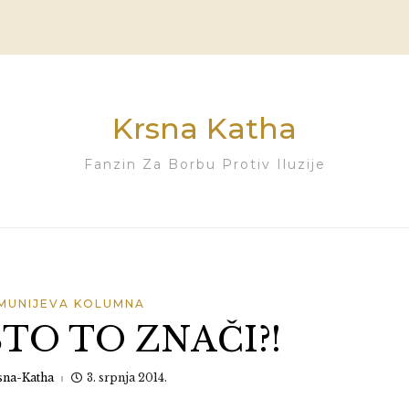
Krsna Katha
Fanzin Za Borbu Protiv Iluzije
MUNIJEVA KOLUMNA
ŠTO TO ZNAČI?!
sna-Katha
3. srpnja 2014.