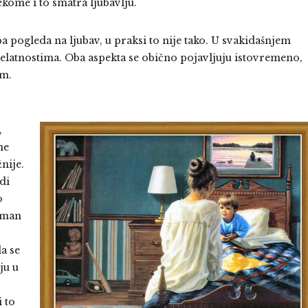
ome i to smatra ljubavlju.
pogleda na ljubav, u praksi to nije tako. U svakidašnjem
djelatnostima. Oba aspekta se obično pojavljuju istovremeno,
om.
,
ne
žnije.
di
o
taman
da se
ju u
i to