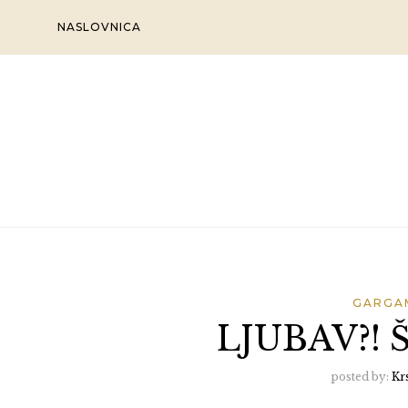
Skip
NASLOVNICA
to
content
GARGA
LJUBAV?! 
posted by:
Kr