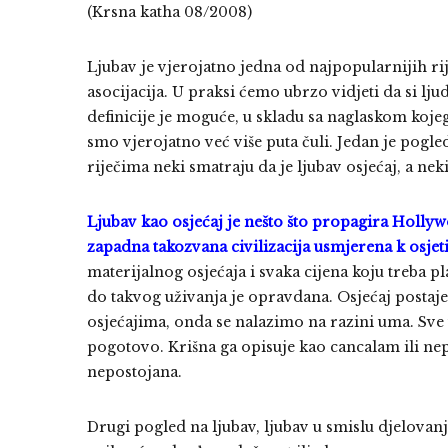
(Krsna katha 08/2008)
Ljubav je vjerojatno jedna od najpopularnijih rij
asocijacija. U praksi ćemo ubrzo vidjeti da si ljud
definicije je moguće, u skladu sa naglaskom kojeg 
smo vjerojatno već više puta čuli. Jedan je pogl
riječima neki smatraju da je ljubav osjećaj, a nek
Ljubav kao osjećaj je nešto što propagira Holly
zapadna takozvana civilizacija usmjerena k osjeti
materijalnog osjećaja i svaka cijena koju treba pl
do takvog uživanja je opravdana. Osjećaj postaje a
osjećajima, onda se nalazimo na razini uma. Sv
pogotovo. Krišna ga opisuje kao cancalam ili nepo
nepostojana.
Drugi pogled na ljubav, ljubav u smislu djelovanj