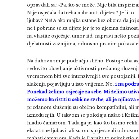
opravdali sa: »Pa, što se može. Nije bila inspirira
Nije osjećala da treba nahraniti dijete« ? Je li to
ljubav? Ne! A ako majka ustane bez obzira da joj se
ne i pobrine se za dijete jer je to njezina dužnos
na vlastite osjećaje, umor itd. napravi nešto poz
djelatnosti važnijima, odnosno pravim pokazatel
Na duhovnom je području slično. Postoje oba aspekt
redovito obavljanje aktivnosti predanog služenja 
vremenom biti sve intenzivniji i sve postojaniji. 
služenja p
ojavljuju u isto vrijeme. No,
i na podru
Ponekad želimo osjećaje za sebe. Mi želimo uživati
možemo koristiti u sebične svrhe, ali je njihova »
predanom služenju su obično kompatibilni, ali može
između njih. U takvom se položaju našao i Krišni
hladio čamarom. Tada ga je, kao što bismo rekli, „
ekstatične ljubavi, ali su oni sprječavali odnos
mahati čamarom. Kada je Daruka to primijetio na