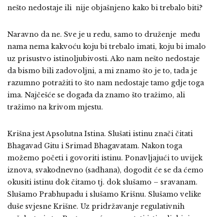
nešto nedostaje ili nije objašnjeno kako bi trebalo biti?
Naravno da ne. Sve je u redu, samo to druženje među
nama nema kakvoću koju bi trebalo imati, koju bi imalo
uz prisustvo istinoljubivosti. Ako nam nešto nedostaje
da bismo bili zadovoljni, a mi znamo što je to, tada je
razumno potražiti to što nam nedostaje tamo gdje toga
ima. Najčešće se događa da znamo što tražimo, ali
tražimo na krivom mjestu.
Krišna jest Apsolutna Istina. Slušati istinu znači čitati
Bhagavad Gitu i Srimad Bhagavatam. Nakon toga
možemo početi i govoriti istinu. Ponavljajući to uvijek
iznova, svakodnevno (sadhana), dogodit će se da ćemo
okusiti istinu dok čitamo tj. dok slušamo – sravanam.
Slušamo Prabhupadu i slušamo Krišnu. Slušamo velike
duše svjesne Krišne. Uz pridržavanje regulativnih