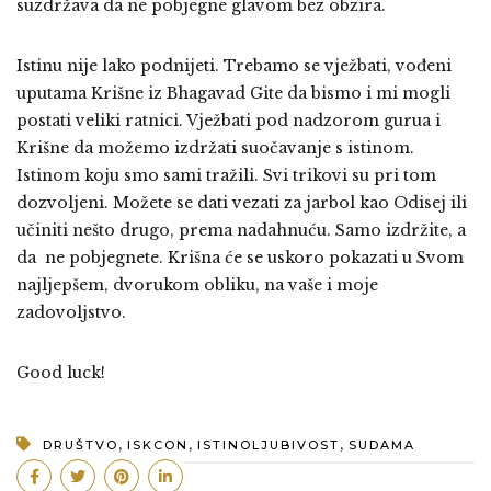
suzdržava da ne pobjegne glavom bez obzira.
Istinu nije lako podnijeti. Trebamo se vježbati, vođeni
uputama Krišne iz Bhagavad Gite da bismo i mi mogli
postati veliki ratnici. Vježbati pod nadzorom gurua i
Krišne da možemo izdržati suočavanje s istinom.
Istinom koju smo sami tražili. Svi trikovi su pri tom
dozvoljeni. Možete se dati vezati za jarbol kao Odisej ili
učiniti nešto drugo, prema nadahnuću. Samo izdržite, a
da ne pobjegnete. Krišna će se uskoro pokazati u Svom
najljepšem, dvorukom obliku, na vaše i moje
zadovoljstvo.
Good luck!
,
,
,
DRUŠTVO
ISKCON
ISTINOLJUBIVOST
SUDAMA