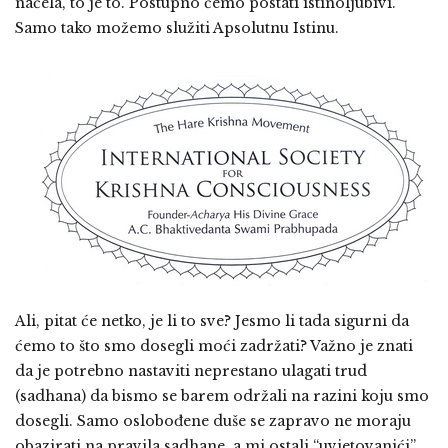
načela, to je to. Postupno ćemo postati istinoljubivi.
Samo tako možemo služiti Apsolutnu Istinu.
Ali, pitat će netko, je li to sve? Jesmo li tada sigurni da
ćemo to što smo dosegli moći zadržati? Važno je znati
da je potrebno nastaviti neprestano ulagati trud
(sadhana) da bismo se barem održali na razini koju smo
dosegli. Samo oslobođene duše se zapravo ne moraju
obazirati na pravila sadhane, a mi ostali “uvjetovanići”