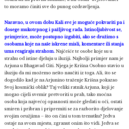
to moramo činiti sve do punog ozdravljenja.
Naravno, u ovom dobu Kali sve je moguće pokvariti pa i
dosege mukotrpnog i pažljivog rada. Istinoljubivost se,
primjerice, može postupno izgubiti, ako se družimo s
osobama koje na naše iskrene misli, komentare ili stanja
uma reagiraju strahom.
Najčešće te osobe koje su u
strahu od istine djeluju u iluziji. Najbolji primjer nam je
Arjuna u Bhagavad Giti. Njega je Krišna Osobno stavio u
iluziju da mi možemo nešto naučiti iz toga. Ali, što se
dogodilo kad je na Arjunino traženje Krišna pokazao
Svoj kosmički oblik? Taj veliki ratnik Arjuna, koji je
mogao cijeli svemir pretvoriti u prah, tako moćna
osoba koja najvećoj opasnosti može gledati u oči, ostati
smiren i pribran i pripremiti se za razborito djelovanje
svojim oružjima – što on čini u tom trenutku? Jedva
ostaje na svom mjestu, zgranut onim što vidi. Jedva se