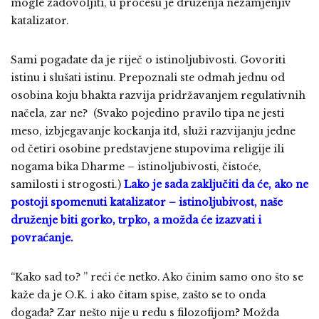
mogle zadovoljiti, u procesu je druženja nezamjenjiv
katalizator.
Sami pogađate da je riječ o istinoljubivosti. Govoriti
istinu i slušati istinu. Prepoznali ste odmah jednu od
osobina koju bhakta razvija pridržavanjem regulativnih
načela, zar ne? (Svako pojedino pravilo tipa ne jesti
meso, izbjegavanje kockanja itd, služi razvijanju jedne
od četiri osobine predstavjene stupovima religije ili
nogama bika Dharme – istinoljubivosti, čistoće,
samilosti i strogosti.)
Lako je sada zaključiti da će, ako ne
postoji spomenuti katalizator – istinoljubivost, naše
druženje biti gorko, trpko, a možda će izazvati i
povraćanje.
“Kako sad to? ” reći će netko. Ako činim samo ono što se
kaže da je O.K. i ako čitam spise, zašto se to onda
događa? Zar nešto nije u redu s filozofijom? Možda