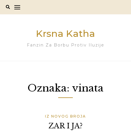
Skip
to
content
Krsna Katha
Fanzin Za Borbu Protiv Iluzije
Oznaka:
vinata
IZ NOVOG BROJA
ZAR I JA?