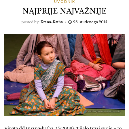
UVODNIK
NAJPRIJE NAJVAŽNIJE
posted by:
Krsna-Katha
26. studenoga 2015.
Vinata dd (Krsna-katha 05/2003): Tijelo traži svoje – to