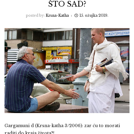
ŠTO SAD?
posted by:
Krsna-Katha
15. ožujka 2019.
Gargamuni d (Krsna-katha 3/2006): zar ću to morati
raditi do kraja života?!