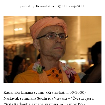
posted by:
Krsna-Katha
13. travnja 2013.
Kadamba kanana svami (Krsna-katha 06/2000):
Nastavak seminara Sudhrida Visvasa – “Čvrsta vjera
“Srila Kadamba kanana svamija, održanog 1999.