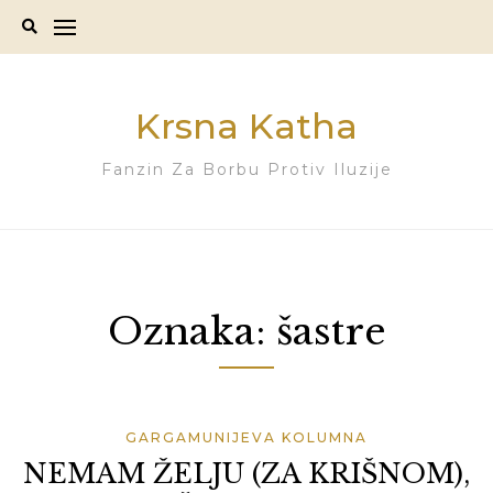
Skip
to
content
Krsna Katha
Fanzin Za Borbu Protiv Iluzije
Oznaka:
šastre
GARGAMUNIJEVA KOLUMNA
NEMAM ŽELJU (ZA KRIŠNOM),