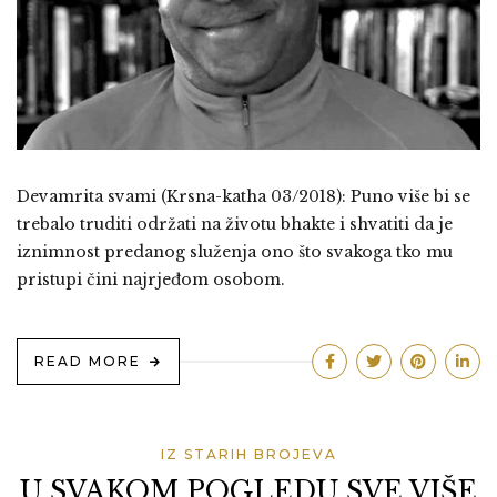
Devamrita svami (Krsna-katha 03/2018): Puno više bi se
trebalo truditi održati na životu bhakte i shvatiti da je
iznimnost predanog služenja ono što svakoga tko mu
pristupi čini najrjeđom osobom.
READ MORE
IZ STARIH BROJEVA
U SVAKOM POGLEDU SVE VIŠE