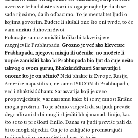
uveo sve te budalaste stvari i stoga je najbolje da ih se
sada riješimo, da ih odbacimo. To je mentalitet ljudi o
kojima govorim. Budete li slušali ono što oni tvrde, to će
vam uništiti duhovni život.
Pokušajte samo zamisliti koliko bi takve izjave
razgnjevile Prabhupadu.
Grozno je već ako klevetate
Prabhupadu, njegovu misiju ili učenike, no možete li
uopće zamisliti kako bi Prabhupada bio ljut da čuje nešto
takvog o svom guruu, Bhaktisiddhanti Sarasvatiju i
onome što je on učinio?
Neki bhakte iz Evrope, Rusije,
Amerike napustili su, ne samo ISKCON ili Prabhupadu,
već i Bhaktisiddhantu Sarasvatija koji je uveo
propovijedanje, varnasramu kako bi se svjesnost Krišne
mogla proširiti. To je učinio vidjevši da su ljudi previše
degradirani da bi mogli slijediti bhajananadi liniju, kao
što se to u prošlosti činilo. Danas su ljudi previše pali da
bi to mogli slijediti. On je to zaključio promatrajući
Indijce koji su puno čišći od nas. Zato je