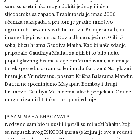
sami su sretni ako mogu dobiti jednog ili dva
sljedbenika sa zapada. Prabhupada je imao 5000
učenika sa zapada, a pri tom je gradio mnoštvo
ogromnih, nezamislivih hramova. Primjera radi, mi
imamo lijepi asram na Govardhanu s jedno 10 ili 15
soba, blizu hrama Gaudiya Matha. Kad bi naše zdanje
pripadalo Gaudhiya Mathu, za njih bi to bilo nešto
poput glavnog hrama u cijelom Vrindavanu, a nama je
to tek sporedni asram za koji malo tko i zna! Naš glavni
hram je u Vrindavanu, poznati Krišna Balarama Mandir.
Da i ni ne spominjemo Mayapur, Bombay i drugi
hramove. Gaudiya Math nema takvih projekata. Oni ne
mogu ni zamisliti takvo propovijedanje.
JA SAM MAHA BHAGAVATA
Nedavno sam bio u Rusiji i prišli su mi neki bhakte koji
su napustili svog ISKCON gurua (s kojim je sve u redu) i