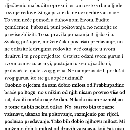
sljedbenicima budite oprezni jer oni često vrbuju ljude
u svoje redove. Stoga pazite da ne uvrijedite vaisnave.
To vam neće pomoći u duhovnom životu. Budite
gemtlemen, ljubazni, puni poštovanja, no nemojte se
previše zbližiti. To su pravila ponašanja Brijabasija.
Svakog poštujete, možete čak i poslušati predavanje, no
ne odlazite k drugima redovito, već ostajete u svom
društvu i tu propovijedate. Ostajete odani svom guruu i
svom osnivaču acaryi, postojani u svojoj sadhani,
prihvaćate upute svog gurua. Ne namjeravate li poslušati
svog gurua, što ste ga uopće uzimali?
Osobno osjećam da sam dobio milost od Prabhupadine
braće po Bogu, no s nikim od njih nisam proveo više od
sat, dva ili možda najviše dan. Nikada nisam razmišljao
o tome da bih nekud otišao. No, susreo bih te razne
vaisnave, ukazao im poštovanje, razmjenio par riječi,
poslušao predavanje. Tako bih dobio njihovu milost.
Mi
možemo dobiti milost od drugih vaisnava, koji čak nisu