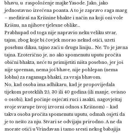
bhavu, u raspoloženje majke Yasode. Jako, jako
jednostavno izrečena poanta. A to je zapravo raga marg
– meditiraš na Krišnine bhakte i način na koji oni vole
Krišnu, na njihove tjelesne oblike…
Prabhupad od toga nije napravio neku veliku stvar,
tajnu, zbog koje bi čovjek morao nekud otići, uzeti
posebnu diksu, tajno zaći u drugu liniju… Ne. To je javna
tajna. Ezoterično je, no ako spomenutu uputu pročita
obični bhakta, neće tu primijetiti ništa posebno, jer još
nije spreman, nema još bhave, nije pohlepan (nema
lobhu) za raganuga bhakti, za vraja bhavom.
No, kad osoba ima adhikaru, kad je propovijedala
tijekom proteklih 25, 30 ili 40 godina (ili manje, ovisno
o osobi), kad počinje osjećati ruci i asakti, nagovještaj
svoje svarupe (svoj izvorni odnos s Krišnom) – kad
takva osoba pročita spomenutu uputu, odmah osjeti da
je to nešto za nju. Stvari se odvijaju prirodno. A ne da
morate otići u Vrindavan i tamo sresti nekog babajija