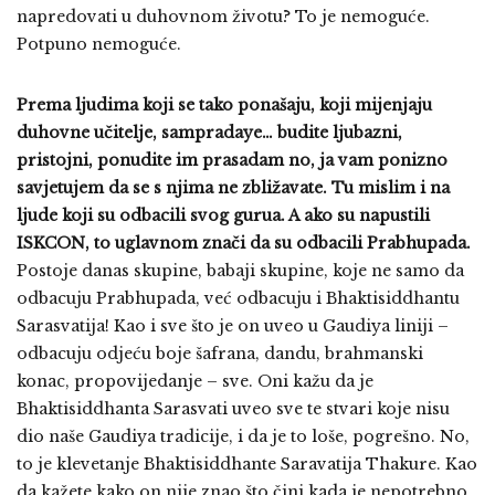
napredovati u duhovnom životu? To je nemoguće.
Potpuno nemoguće.
Prema ljudima koji se tako ponašaju, koji mijenjaju
duhovne učitelje, sampradaye… budite ljubazni,
pristojni, ponudite im prasadam no, ja vam ponizno
savjetujem da se s njima ne zbližavate. Tu mislim i na
ljude koji su odbacili svog gurua. A ako su napustili
ISKCON, to uglavnom znači da su odbacili Prabhupada.
Postoje danas skupine, babaji skupine, koje ne samo da
odbacuju Prabhupada, već odbacuju i Bhaktisiddhantu
Sarasvatija! Kao i sve što je on uveo u Gaudiya liniji –
odbacuju odjeću boje šafrana, dandu, brahmanski
konac, propovijedanje – sve. Oni kažu da je
Bhaktisiddhanta Sarasvati uveo sve te stvari koje nisu
dio naše Gaudiya tradicije, i da je to loše, pogrešno. No,
to je klevetanje Bhaktisiddhante Saravatija Thakure. Kao
da kažete kako on nije znao što čini kada je nepotrebno