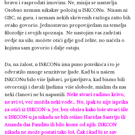
bravu i rasprodati imovinu. Ne, misija se nastavlja.
Osobno nemam nikakav položaj u ISKCONu. Nisam ni
GBC, ni guru, i nemam nekih skrivenih razloga zašto bih
ovako govorio. Jednostavno propovijedam na temelju
filozofije i svojih spoznaja. Ne nastojim vas zadržati
ovdje na silu, možete otići gdje god želite, no načela o
kojima sam govorio i dalje ostaju.
Da, na žalost, u ISKCONu ima puno poteškoća i to je
odvratilo mnoge senzitivne ljude. Kad bi u našem
ISKCONu bilo više ljubavi, prijateljstva, kad bismo bili
otvoreniji i davali ljudima više slobode, mislim da nas
neki članovi ne bi napustili.
Neke stvari radimo krivo,
ne svi vi, već možda neki vođe… No, ipak to nije isprika
za otići iz ISKCON-a. Jer, bez obzira kako loše stvari išle
u ISKCON-u ja nikada ne bih otišao Haridas Sastriju ili
Ananda das Panditu ili bilo kome od njih. ISKCON
nikada ne može postati tako loš. Čak i kad bi se sav