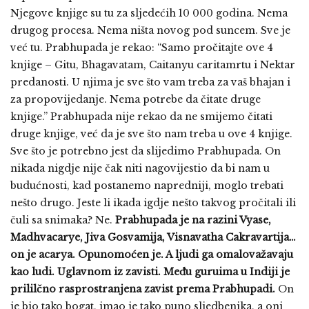
Njegove knjige su tu za sljedećih 10 000 godina. Nema
drugog procesa. Nema ništa novog pod suncem. Sve je
već tu. Prabhupada je rekao: “Samo pročitajte ove 4
knjige – Gitu, Bhagavatam, Caitanyu caritamrtu i Nektar
predanosti. U njima je sve što vam treba za vaš bhajan i
za propovijedanje. Nema potrebe da čitate druge
knjige.” Prabhupada nije rekao da ne smijemo čitati
druge knjige, već da je sve što nam treba u ove 4 knjige.
Sve što je potrebno jest da slijedimo Prabhupada. On
nikada nigdje nije čak niti nagovijestio da bi nam u
budućnosti, kad postanemo napredniji, moglo trebati
nešto drugo. Jeste li ikada igdje nešto takvog pročitali ili
čuli sa snimaka? Ne.
Prabhupada je na razini Vyase,
Madhvacarye, Jiva Gosvamija, Visnavatha Cakravartija…
on je acarya. Opunomoćen je. A ljudi ga omalovažavaju
kao ludi. Uglavnom iz zavisti. Među guruima u Indiji je
prililčno rasprostranjena zavist prema Prabhupadi.
On
je bio tako bogat, imao je tako puno sljedbenika, a oni