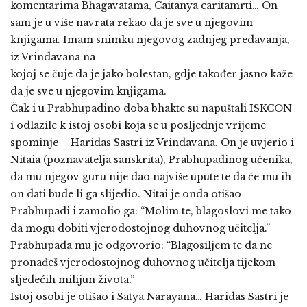
komentarima Bhagavatama, Caitanya caritamrti… On
sam je u više navrata rekao da je sve u njegovim
knjigama. Imam snimku njegovog zadnjeg predavanja,
iz Vrindavana na
kojoj se čuje da je jako bolestan, gdje također jasno kaže
da je sve u njegovim knjigama.
Čak i u Prabhupadino doba bhakte su napuštali ISKCON
i odlazile k istoj osobi koja se u posljednje vrijeme
spominje – Haridas Sastri iz Vrindavana. On je uvjerio i
Nitaia (poznavatelja sanskrita), Prabhupadinog učenika,
da mu njegov guru nije dao najviše upute te da će mu ih
on dati bude li ga slijedio. Nitai je onda otišao
Prabhupadi i zamolio ga: “Molim te, blagoslovi me tako
da mogu dobiti vjerodostojnog duhovnog učitelja.”
Prabhupada mu je odgovorio: “Blagosiljem te da ne
pronađeš vjerodostojnog duhovnog učitelja tijekom
sljedećih milijun života.”
Istoj osobi je otišao i Satya Narayana… Haridas Sastri je