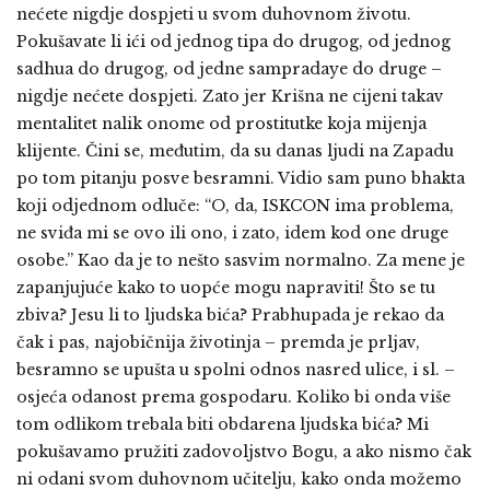
nećete nigdje dospjeti u svom duhovnom životu.
Pokušavate li ići od jednog tipa do drugog, od jednog
sadhua do drugog, od jedne sampradaye do druge –
nigdje nećete dospjeti. Zato jer Krišna ne cijeni takav
mentalitet nalik onome od prostitutke koja mijenja
klijente. Čini se, međutim, da su danas ljudi na Zapadu
po tom pitanju posve besramni. Vidio sam puno bhakta
koji odjednom odluče: “O, da, ISKCON ima problema,
ne sviđa mi se ovo ili ono, i zato, idem kod one druge
osobe.” Kao da je to nešto sasvim normalno. Za mene je
zapanjujuće kako to uopće mogu napraviti! Što se tu
zbiva? Jesu li to ljudska bića? Prabhupada je rekao da
čak i pas, najobičnija životinja – premda je prljav,
besramno se upušta u spolni odnos nasred ulice, i sl. –
osjeća odanost prema gospodaru. Koliko bi onda više
tom odlikom trebala biti obdarena ljudska bića? Mi
pokušavamo pružiti zadovoljstvo Bogu, a ako nismo čak
ni odani svom duhovnom učitelju, kako onda možemo