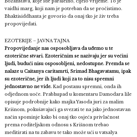
Božanstava, koje ide paralelno, cijelo vrijeme. To je
vaidhi marg, koji nam je potreban da se pročistimo.
Bhaktisiddhanta je govorio da onaj tko je živ treba
propovijedati.
EZOTERIJE – JAVNA TAJNA
Propovijedanje nas osposobljava da uđemo u te
ezoterične stvari. Ezoteričnim se nazivaju jer su većini
ljudi, budući nisu osposobljeni, nedostupne. Premda se
nalaze u Caitanya caritamrti, Srimad Bhagavatamu, ipak
su ezoterične, jer ih ljudi koji za to nisu spremni
jednostavno ne vide.
Kad postanu spremni, onda ih
odjednom uoče. Prabhupad u komentaru Damodara lile
opisuje podrobnije kako majka Yasoda juri za malim
Krišnom, pokušavajući ga svezati te na jako jednostavan
način spominje kako bi onaj tko osjeća privlačnost
prema roditeljskom odnosu s Krišnom trebao
meditirati na tu zabavu te tako može ući u vatsalya