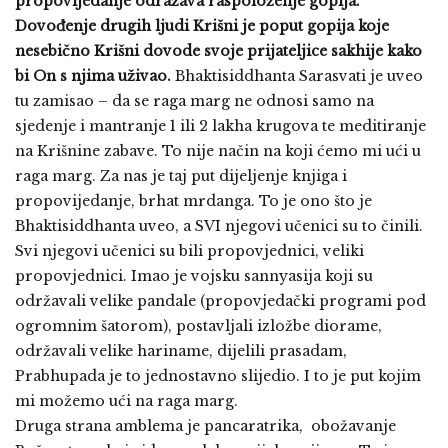
propovijedanje odražava raspoloženje gopija.
Dovođenje drugih ljudi Krišni je poput gopija koje
nesebično Krišni dovode svoje prijateljice sakhije kako
bi On s njima uživao.
Bhaktisiddhanta Sarasvati je uveo
tu zamisao – da se raga marg ne odnosi samo na
sjedenje i mantranje 1 ili 2 lakha krugova te meditiranje
na Krišnine zabave. To nije način na koji ćemo mi ući u
raga marg. Za nas je taj put dijeljenje knjiga i
propovijedanje, brhat mrdanga. To je ono što je
Bhaktisiddhanta uveo, a SVI njegovi učenici su to činili.
Svi njegovi učenici su bili propovjednici, veliki
propovjednici. Imao je vojsku sannyasija koji su
održavali velike pandale (propovjedački programi pod
ogromnim šatorom), postavljali izložbe diorame,
održavali velike hariname, dijelili prasadam,
Prabhupada je to jednostavno slijedio. I to je put kojim
mi možemo ući na raga marg.
Druga strana amblema je pancaratrika, obožavanje