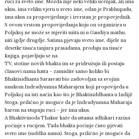
ruci za sveto ime. Možda nije neki veliki učenjak, ali ima
ukus, ima veliku vjeru u sveto ime, odan je Prabhupadu,
ima ukus za propovijedanje i izvrstan je propovjednik.
S ovom vrstom propovijedanja koju on organizira u
Poljskoj ne može se mjeriti ništa ni u Gaudiya mathu,
niti igdje drugdje. Satima pjevaju sveto ime, dijele na
desetke tisuća tanjura prasadama, prodaju na tisuće
knjiga, pojavljuju se na
TV, stotine novih bhakta im se pridružuju ili postaju
članovi nama hatta – zamislite samo koliko bi
Bhaktisidhanta Sarasvati bio zadovoljan sa svojim
unukom Indradyumna Maharajem koji propovijeda u
Poljskoj na isti način kao što je Bhaktisiddhanta u Indiji!
Stoga, prilično je moguće da je Indradyumna Maharaja
barem na stupnju ruci – jer ima ukus.
A Bhaktivinoda Thakur kaže da uttama adhikari razina
počinje s rucijem. Tada bhakta počinje čisto pjevati
sveto ime (suddha nama). Stoga, prilično je moguće da