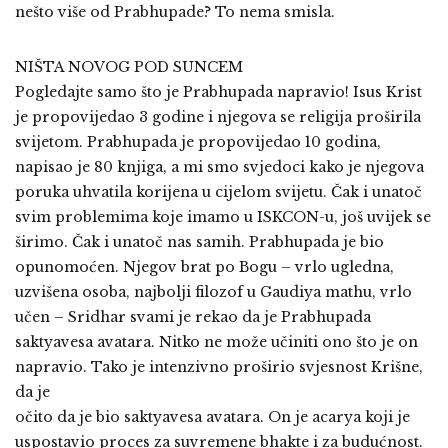
nešto više od Prabhupade? To nema smisla.
NIŠTA NOVOG POD SUNCEM
Pogledajte samo što je Prabhupada napravio! Isus Krist
je propovijedao 3 godine i njegova se religija proširila
svijetom. Prabhupada je propovijedao 10 godina,
napisao je 80 knjiga, a mi smo svjedoci kako je njegova
poruka uhvatila korijena u cijelom svijetu. Čak i unatoč
svim problemima koje imamo u ISKCON-u, još uvijek se
širimo. Čak i unatoč nas samih. Prabhupada je bio
opunomoćen. Njegov brat po Bogu – vrlo ugledna,
uzvišena osoba, najbolji filozof u Gaudiya mathu, vrlo
učen – Sridhar svami je rekao da je Prabhupada
saktyavesa avatara. Nitko ne može učiniti ono što je on
napravio. Tako je intenzivno proširio svjesnost Krišne,
da je
očito da je bio saktyavesa avatara. On je acarya koji je
uspostavio proces za suvremene bhakte i za budućnost.