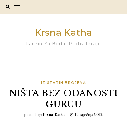
Skip
to
content
Krsna Katha
Fanzin Za Borbu Protiv Iluzije
IZ STARIH BROJEVA
NIŠTA BEZ ODANOSTI
GURUU
posted by:
Krsna-Katha
12. siječnja 2013.