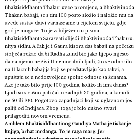
Bhaktisiddhanta Thakur uveo promjene, a Bhaktivinoda
Thakur, babaji, se s tim 100 posto složio i naložio mu da
uvede sustav daivi varnasrame u cijelom svijetu, gdje
god je moguće. To je zabilježeno u pismu.
Bhaktisiddhanta Sarasvati slijedi Bhaktivinoda Thakuru,
nitya sidhu. A čak je i Gaura kisora das babaji na početku
stoljeća rekao da bi Radha kund bio jako lijepo mjesto
da na njemu ne živi 11 nemoralnih ljudi, što se odnosilo
na 11 lažnih babajija koji se predstavljaju kao takvi, a
upuštaju se u nedozvoljene spolne odnose sa ženama.
Ako je tako bilo prije 100 godina, koliko ih ima danas?
Ljudi su strašno pali čak u zadnjih 30 godina, a kamoli
ne 50 ili 100. Pogotovo zapadnjaci koji su uglavnom još
paliji od Indijaca. Zbog toga je bilo nužno stvari
prilagoditi novom vremenu.
Amblem Bhaktisiddhantinog Gaudiya Matha je tiskanje
knjiga, brhat mrdanga. To je raga marg. Jer