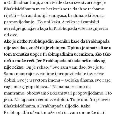
u Gadhadhar liniji, a oni tvrde da su sve stvari koje je
Bhaktisiddhanta uveo beskorisne te da ih se trebamo
riješiti – šafran dhotiji, sannyasa, brahmanski konac,
propovijedanje… To oni kažu. A teško je i zamisliti
uvredljiviju izjavu koja bi Prabhupada više razgnjevila
od ove.
Ako je netko Prabhupadin učenik i kaže da Prabhupada
nije sve dao, znači da je zbunjen. Upitno je smatra li se u
tom trenutku uopće Prabhupadinim učenikom, ako tako
nešto može reći. Jer Prabhupada nikada nešto takvog
nije rekao.
On je rekao: “ Sve sam vam dao. Sve je tu.
Samo mantrajte sveto ime i propovijedajte i sve ćete
dobiti. Sve je u svetom imenu – Goloka dhama, sve rase,
raga marg, gopi bhava…” Na nama je samo da
mantramo, obožavamo Božanstva i propovijedamo. I to
je to. Na taj način ćemo sve dobiti. To je ono što je uveo
Bhaktisiddhanta, a Prabhupada slijedio. Kako
Prabhupadin učenik može reći da vam on može dati