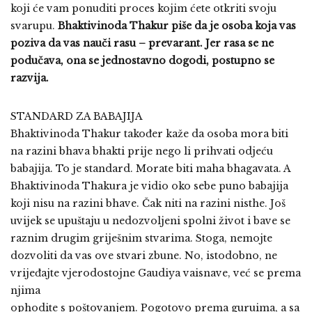
koji će vam ponuditi proces kojim ćete otkriti svoju
svarupu.
Bhaktivinoda Thakur piše da je osoba koja vas
poziva da vas nauči rasu – prevarant. Jer rasa se ne
podučava, ona se jednostavno dogodi, postupno se
razvija.
STANDARD ZA BABAJIJA
Bhaktivinoda Thakur također kaže da osoba mora biti
na razini bhava bhakti prije nego li prihvati odjeću
babajija. To je standard. Morate biti maha bhagavata. A
Bhaktivinoda Thakura je vidio oko sebe puno babajija
koji nisu na razini bhave. Čak niti na razini nisthe. Još
uvijek se upuštaju u nedozvoljeni spolni život i bave se
raznim drugim griješnim stvarima. Stoga, nemojte
dozvoliti da vas ove stvari zbune. No, istodobno, ne
vrijeđajte vjerodostojne Gaudiya vaisnave, već se prema
njima
ophodite s poštovanjem. Pogotovo prema guruima, a sa