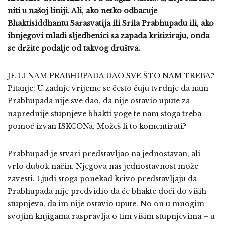
niti u našoj liniji. Ali, ako netko odbacuje
Bhaktisiddhantu Sarasvatija ili Srila Prabhupadu ili, ako
ihnjegovi mladi sljedbenici sa zapada kritiziraju, onda
se držite podalje od takvog društva.
JE LI NAM PRABHUPADA DAO SVE ŠTO NAM TREBA?
Pitanje: U zadnje vrijeme se često čuju tvrdnje da nam
Prabhupada nije sve dao, da nije ostavio upute za
naprednije stupnjeve bhakti yoge te nam stoga treba
pomoć izvan ISKCONa. Možeš li to komentirati?
Prabhupad je stvari predstavljao na jednostavan, ali
vrlo dubok način. Njegova nas jednostavnost može
zavesti. Ljudi stoga ponekad krivo predstavljaju da
Prabhupada nije predvidio da će bhakte doći do viših
stupnjeva, da im nije ostavio upute. No on u mnogim
svojim knjigama raspravlja o tim višim stupnjevima – u