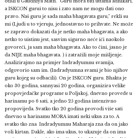
otišli u Gaudhiya Math. “Guru mora biti uttama adhikari,
a ISKCON gurui to nisu i zato nam ne mogu dati ono
pravo. Naš guru je sada maha bhagavata guru,” rekli su
mi (Ljudi u to vjeruju, jednostavno to prihvate. Ne može
se zapravo dokazati da je netko maha bhagavata, a ako
netko to uistinu jest, sasvim sigurno neće ići naokolo
govoreći, ja sam maha bhagavata. Ako to čini, jasno je
da NIJE maha bhagavata. ) i zatražili moje mišljenje.
Analizirajmo na primjer Indradyumnu svamija,
odgovorio sam im. (Indradyumna svami je bio njihov
guru kojeg su odbacili). On je ISKCON guru. Bhakta je
oko 30 godina, sannyasi 20 godina, organizira velike
propovjedačke programe u Poljskoj, dnevno provede u
harinamu po 6 sati, a jedno 25 godina intenzivno
propovijeda. Svatko tko 20 godina provodi više sati
dnevno u harinamu MORA imati neki ukus za to. A
svatko tko zna Indradyumnu Maharaja zna da on jako
voli kirtan. Dakle, ako ima ukus, to ukazuje da on ima