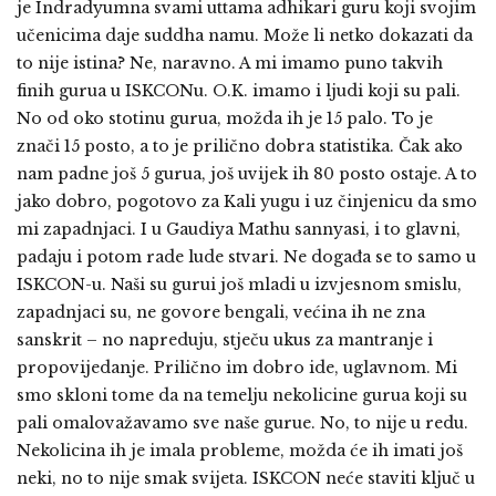
je Indradyumna svami uttama adhikari guru koji svojim
učenicima daje suddha namu. Može li netko dokazati da
to nije istina? Ne, naravno. A mi imamo puno takvih
finih gurua u ISKCONu. O.K. imamo i ljudi koji su pali.
No od oko stotinu gurua, možda ih je 15 palo. To je
znači 15 posto, a to je prilično dobra statistika. Čak ako
nam padne još 5 gurua, još uvijek ih 80 posto ostaje. A to
jako dobro, pogotovo za Kali yugu i uz činjenicu da smo
mi zapadnjaci. I u Gaudiya Mathu sannyasi, i to glavni,
padaju i potom rade lude stvari. Ne događa se to samo u
ISKCON-u. Naši su gurui još mladi u izvjesnom smislu,
zapadnjaci su, ne govore bengali, većina ih ne zna
sanskrit – no napreduju, stječu ukus za mantranje i
propovijedanje. Prilično im dobro ide, uglavnom. Mi
smo skloni tome da na temelju nekolicine gurua koji su
pali omalovažavamo sve naše gurue. No, to nije u redu.
Nekolicina ih je imala probleme, možda će ih imati još
neki, no to nije smak svijeta. ISKCON neće staviti ključ u