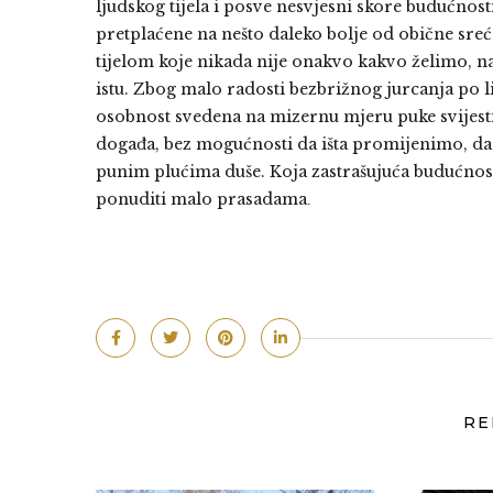
ljudskog tijela i posve nesvjesni skore budućnosti
pretplaćene na nešto daleko bolje od obične sreć
tijelom koje nikada nije onakvo kakvo želimo, na
istu. Zbog malo radosti bezbrižnog jurcanja po li
osobnost svedena na mizernu mjeru puke svijesti
događa, bez mogućnosti da išta promijenimo, 
punim plućima duše. Koja zastrašujuća budućnos
ponuditi malo prasadama
.
RE