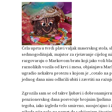
Čela uprta u tvrdi plavi valjak maserskog stola,
sedmogodišnjak, majstor za rješavanje cijelog n
razgovaraju o Markovom bratu koji jako voli blago
raznolikih vozila od krvi i mesa, objašnjava Mar
ugradio nekakvu protezu s kojom je „cotalo na p
jednog dana nisu odlučili ubiti i zavrtiti na ražnju
Zgrozila sam se od takve ljubavi i dobronamjer
penzionerskog dana posvećuje brojnim ljudima ko
tegoba, iako izgleda vrlo smireno, suosjećajno i