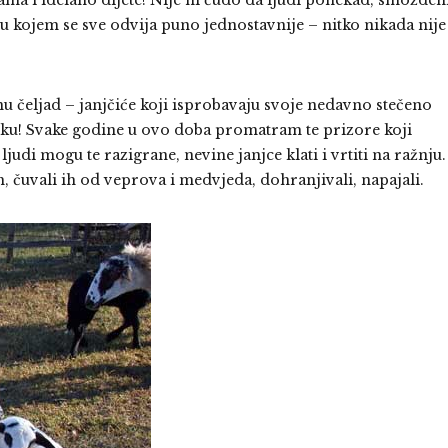
ma i idelano dijete! Nije ni čudo da ljudi ponekad, smožden
 u kojem se sve odvija puno jednostavnije – nitko nikada nije
nu čeljad – janjčiće koji isprobavaju svoje nedavno stečeno
 trku! Svake godine u ovo doba promatram te prizore koji
judi mogu te razigrane, nevine janjce klati i vrtiti na ražnju.
h, čuvali ih od veprova i medvjeda, dohranjivali, napajali.