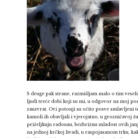
S druge pak strane, razmišljam malo o tim veseli
ljudi treće dobi koji su mi, u odgovor na moj p
zauzvrat. Ovi potonji su očito posve smlavljeni 
kamoli ih obavljali i vjerojatno, u grozničavoj 
priželjkuju radosnu, bezbrižnu mladost ovih ja
na jednoj krčkoj livadi, u raspojasanom trku, k