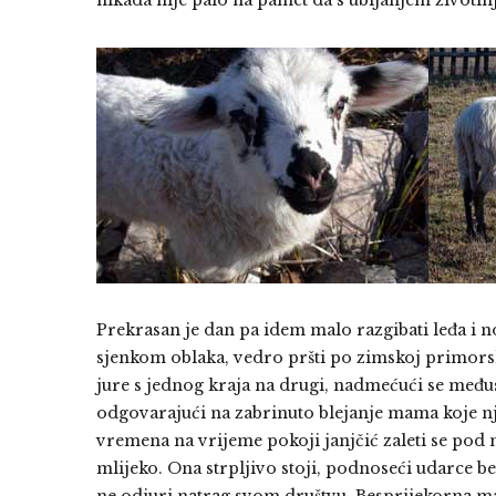
nikada nije palo na pamet da s ubijanjem životinj
Prekrasan je dan pa idem malo razgibati leđa i 
sjenkom oblaka, vedro pršti po zimskoj primorsk
jure s jednog kraja na drugi, nadmećući se među
odgovarajući na zabrinuto blejanje mama koje nji
vremena na vrijeme pokoji janjčić zaleti se pod 
mlijeko. Ona strpljivo stoji, podnoseći udarce be