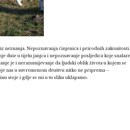
iz neznanja. Nepoznavanja činjenica i prirodnih zakonitosti.
 duše u tijelu janjca i nepoznavanje posljedica koje snalaze
znanje je i nerazumijevanje da ljudski oblik života u kojem se
oje nas u suvremenom društvu nitko ne priprema –
nu stoje i gdje se mi u tu sliku uklapamo.