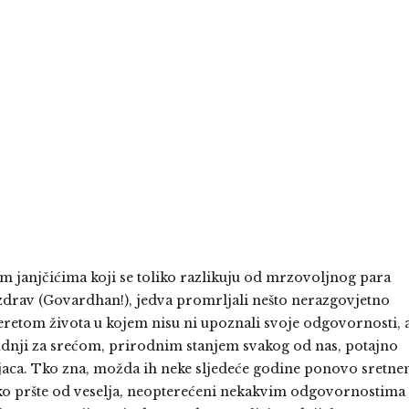
m janjčićima koji se toliko razlikuju od mrzovoljnog para
ozdrav (Govardhan!), jedva promrljali nešto nerazgovjetno
teretom života u kojem nisu ni upoznali svoje odgovornosti, 
žudnji za srećom, prirodnim stanjem svakog od nas, potajno
njaca. Tko zna, možda ih neke sljedeće godine ponovo sretn
ako pršte od veselja, neopterećeni nekakvim odgovornostima