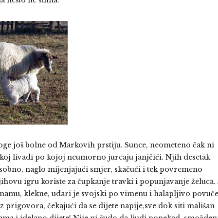
a nešto ne štima.
noge još bolne od Markovih prstiju. Sunce, neometeno čak ni
oj livadi po kojoj neumorno jurcaju janjčići. Njih desetak
sobno, naglo mijenjajući smjer, skačući i tek povremeno
hovu igru koriste za čupkanje travki i popunjavanje želuca.
mamu, klekne, udari je svojski po vimenu i halapljivo povuč
z prigovora, čekajući da se dijete napije,sve dok siti mališan