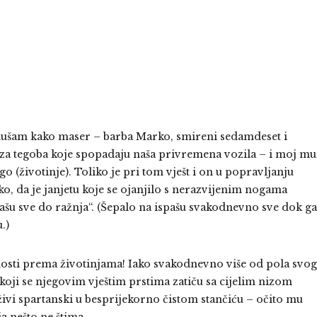
 slušam kako maser – barba Marko, smireni sedamdeset i
iza tegoba koje spopadaju naša privremena vozila – i moj mu
 (životinje). Toliko je pri tom vješt i on u popravljanju
ko, da je janjetu koje se ojanjilo s nerazvijenim nogama
ašu sve do ražnja“. (Šepalo na ispašu svakodnevno sve dok ga
.)
nosti prema životinjama! Iako svakodnevno više od pola svo
ji se njegovim vještim prstima zatiču sa cijelim nizom
 živi spartanski u besprijekorno čistom stančiću – očito mu