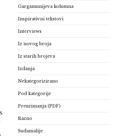
Gargamunijeva kolumna
Inspirativni tekstovi
Interviews
Iz novog broja
Iz starih brojeva
Izdanja
Nekategorizirano
Pod kategorije
Preuzimanja (PDF)
 S
Razno
e
Sudamalije