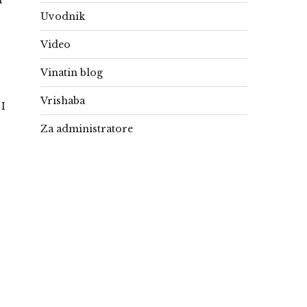
i
Uvodnik
Video
Vinatin blog
Vrishaba
 I
Za administratore