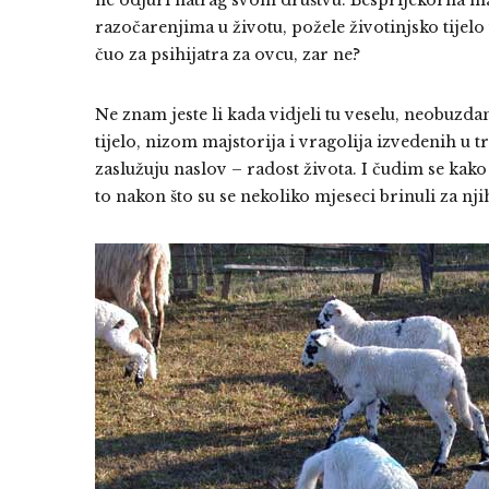
ne odjuri natrag svom društvu. Besprijekorna ma
razočarenjima u životu, požele životinjsko tijelo
čuo za psihijatra za ovcu, zar ne?
Ne znam jeste li kada vidjeli tu veselu, neobuzda
tijelo, nizom majstorija i vragolija izvedenih u
zaslužuju naslov – radost života. I čudim se kako l
to nakon što su se nekoliko mjeseci brinuli za nji