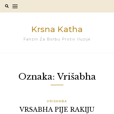
Skip
to
content
Krsna Katha
Fanzin Za Borbu Protiv Iluzije
Oznaka:
Vrišabha
VRISHABA
VRSABHA PIJE RAKIJU